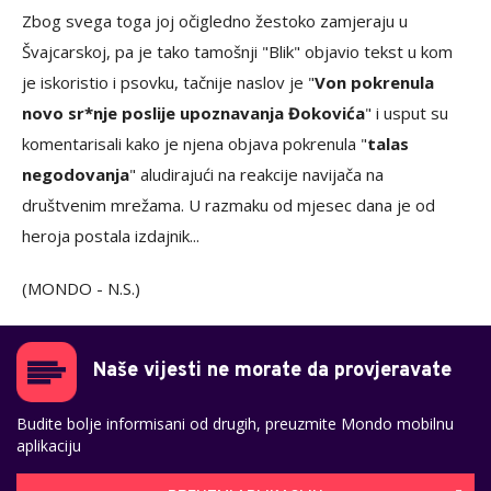
Zbog svega toga joj očigledno žestoko zamjeraju u
Švajcarskoj, pa je tako tamošnji "Blik" objavio tekst u kom
je iskoristio i psovku, tačnije naslov je "
Von pokrenula
novo sr*nje poslije upoznavanja Đokovića
" i usput su
komentarisali kako je njena objava pokrenula "
talas
negodovanja
" aludirajući na reakcije navijača na
društvenim mrežama. U razmaku od mjesec dana je od
heroja postala izdajnik...
(MONDO - N.S.)
Naše vijesti ne morate da provjeravate
Budite bolje informisani od drugih, preuzmite Mondo mobilnu
aplikaciju