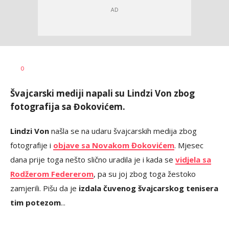
Bojan
AUTOR
0
Jakovljević
Švajcarski mediji napali su Lindzi Von zbog
fotografija sa Đokovićem.
Lindzi Von
našla se na udaru švajcarskih medija zbog
fotografije i
objave sa Novakom Đokovićem
. Mjesec
dana prije toga nešto slično uradila je i kada se
vidjela sa
Rodžerom Federerom
, pa su joj zbog toga žestoko
zamjerili. Pišu da je
izdala čuvenog švajcarskog tenisera
tim potezom
...