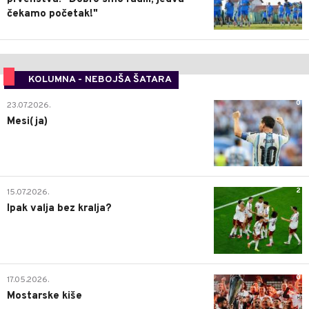
čekamo početak!"
KOLUMNA - NEBOJŠA ŠATARA
0
23.07.2026.
Mesi(ja)
2
15.07.2026.
Ipak valja bez kralja?
0
17.05.2026.
Mostarske kiše