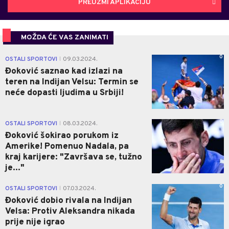
PREUZMI APLIKACIJU
MOŽDA ĆE VAS ZANIMATI
0
OSTALI SPORTOVI
09.03.2024.
|
Đoković saznao kad izlazi na
teren na Indijan Velsu: Termin se
neće dopasti ljudima u Srbiji!
0
OSTALI SPORTOVI
08.03.2024.
|
Đoković šokirao porukom iz
Amerike! Pomenuo Nadala, pa
kraj karijere: "Završava se, tužno
je..."
0
OSTALI SPORTOVI
07.03.2024.
|
Đoković dobio rivala na Indijan
Velsa: Protiv Aleksandra nikada
prije nije igrao