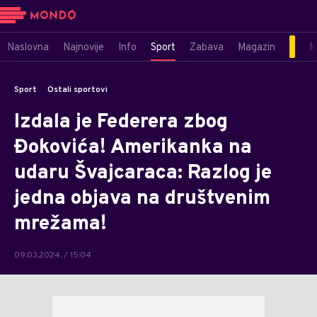
Naslovna
Najnovije
Info
Sport
Zabava
Magazin
M
Sport
Ostali sportovi
Izdala je Federera zbog
Đokovića! Amerikanka na
udaru Švajcaraca: Razlog je
jedna objava na društvenim
mrežama!
09.03.2024. / 15:04