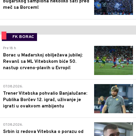
bugarskog šampiona nekoliko sati pred
meč sa Borcem!
FK BORAC
0
Pre 18 h
Borac u Mađarskoj obilježava jubilej:
Revanš sa ML Vitebskom biće 50.
nastup crveno-plavih u Evropi!
0
07.08.2026.
Trener Vitebska pohvalio Banjalučane:
Publika Borčev 12. igrač, uživanje je
igrati u ovakvom ambijentu
0
07.08.2026.
Srbin iz redova Vitebska o porazu od