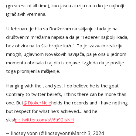
(greatest of all time), kao jasnu aluziju na to ko je najbolji
igrač svih vremena.
U februaru je bila sa Rodžerom na skijanju i tada je na
društvenim mrežama napisala da je "Federer najbolji ikada,
bez obzira na to šta brojke kažu". To je izazvalo reakciju
mnogih, uglavnom Novakovih navijača, pa je ona u jednom
momentu obrisala i taj dio iz objave. Izgleda da je poslije
toga promijenila mišljenje.
Hanging with the , and yes, I do believe he is the goat.
Contrary to twitter beliefs, I think there can be more than
one. But
@DjokerNole
holds the records and I have nothing
but respect for what he’s achieved… and he
skis!
pic.twitter.com/sV6u92jsNH
March 3, 2024
— lindsey vonn (@lindseyvonn)