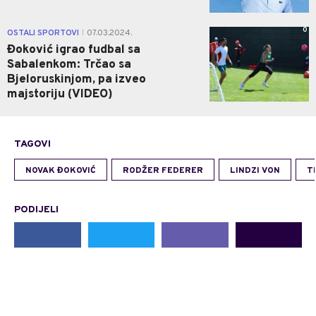
0
OSTALI SPORTOVI
07.03.2024.
|
Đoković igrao fudbal sa
Sabalenkom: Trčao sa
Bjeloruskinjom, pa izveo
majstoriju (VIDEO)
TAGOVI
NOVAK ĐOKOVIĆ
RODŽER FEDERER
LINDZI VON
T
PODIJELI