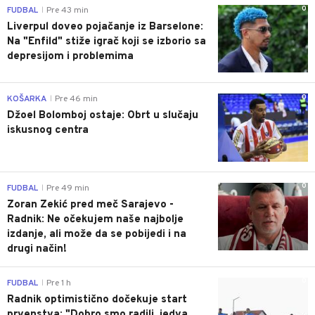
0
FUDBAL
Pre 43 min
|
Liverpul doveo pojačanje iz Barselone:
Na "Enfild" stiže igrač koji se izborio sa
depresijom i problemima
0
KOŠARKA
Pre 46 min
|
Džoel Bolomboj ostaje: Obrt u slučaju
iskusnog centra
0
FUDBAL
Pre 49 min
|
Zoran Zekić pred meč Sarajevo -
Radnik: Ne očekujem naše najbolje
izdanje, ali može da se pobijedi i na
drugi način!
0
FUDBAL
Pre 1 h
|
Radnik optimistično dočekuje start
prvenstva: "Dobro smo radili, jedva