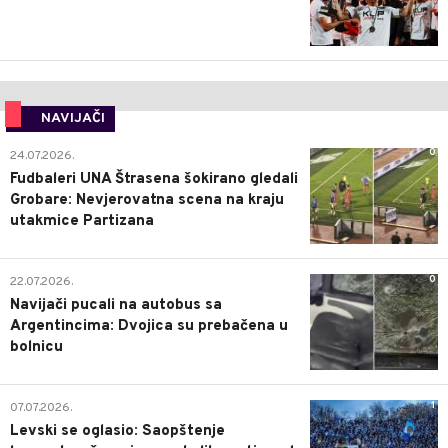
NAVIJAČI
0
24.07.2026.
Fudbaleri UNA Štrasena šokirano gledali
Grobare: Nevjerovatna scena na kraju
utakmice Partizana
0
22.07.2026.
Navijači pucali na autobus sa
Argentincima: Dvojica su prebačena u
bolnicu
1
07.07.2026.
Levski se oglasio: Saopštenje