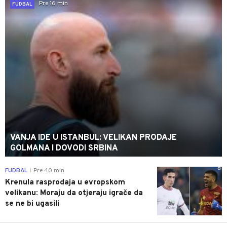
Pre 16 min
FUDBAL
VANJA IDE U ISTANBUL: VELIKAN PRODAJE
GOLMANA I DOVODI SRBINA
0
FUDBAL
Pre 40 min
|
Krenula rasprodaja u evropskom
velikanu: Moraju da otjeraju igrače da
se ne bi ugasili