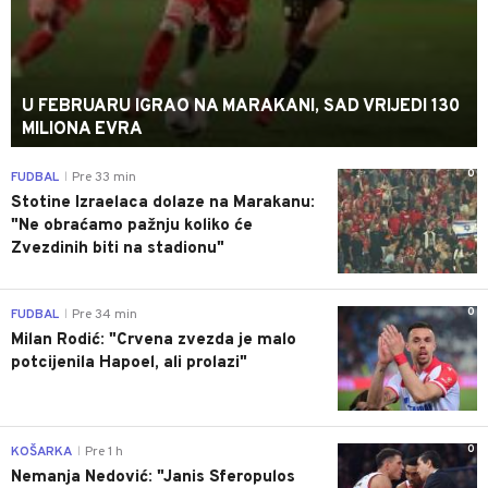
U FEBRUARU IGRAO NA MARAKANI, SAD VRIJEDI 130
MILIONA EVRA
0
FUDBAL
Pre 33 min
|
Stotine Izraelaca dolaze na Marakanu:
"Ne obraćamo pažnju koliko će
Zvezdinih biti na stadionu"
0
FUDBAL
Pre 34 min
|
Milan Rodić: "Crvena zvezda je malo
potcijenila Hapoel, ali prolazi"
0
KOŠARKA
Pre 1 h
|
Nemanja Nedović: "Janis Sferopulos