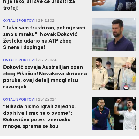
nije lako, ali sve će uraditi za
trofej!
1
OSTALI SPORTOVI
29.12.2024.
|
"Jako sam frustriran, pet mjeseci
smo u mraku": Novak Đoković
žestoko udario na ATP zbog
Sinera i dopinga!
0
OSTALI SPORTOVI
28.12.2024.
|
Đoković osvaja Australijan open
zbog Pikačua! Novakova skrivena
poruka, ovaj detalj mnogi nisu
razumjeli
0
OSTALI SPORTOVI
28.12.2024.
|
"Nikada nismo igrali zajedno,
dopisivali smo se o ovome":
Đokovićev potez iznenadio
mnoge, sprema se šou