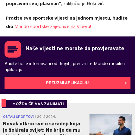
popravim svoj plasman"
, zaključio je Đoković.
Pratite sve sportske vijesti na jednom mjestu, budite
dio
Mondo sportske zajednice na Viberu!
Naše vijesti ne morate da provjeravate
Budite bolje informisani od drugih, preuzmite Mondo mobilnu
aplikaciju
PREUZMI APLIKACIJU
MOŽDA ĆE VAS ZANIMATI
0
OSTALI SPORTOVI
29.12.2024.
|
Novak otkrio sve o saradnji koja
je šokirala svijet: Ne krije da mu