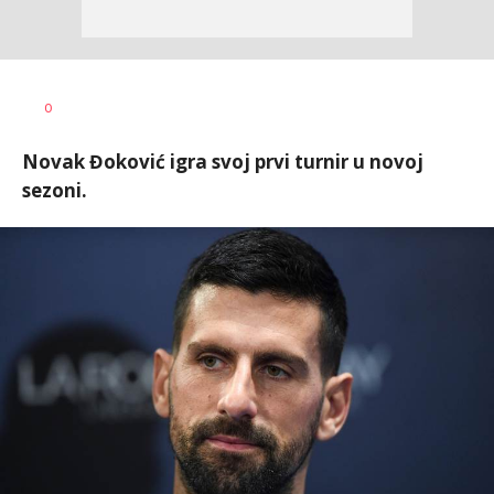
Dragan
AUTOR
0
Šutvić
Novak Đoković igra svoj prvi turnir u novoj
sezoni.