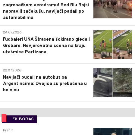
zagrebačkom aerodromu! Bed Blu Bojsi
napravili sačekušu, navijači padali po
automobilima
0
24.07.2026.
Fudbaleri UNA Štrasena šokirano gledali
Grobare: Nevjerovatna scena na kraju
utakmice Partizana
0
22.07.2026.
Navijači pucali na autobus sa
Argentincima: Dvojica su prebačena u
bolnicu
FK BORAC
0
Pre 1 h