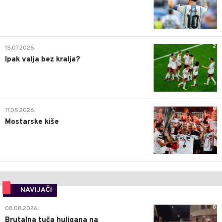
2
15.07.2026.
Ipak valja bez kralja?
0
17.05.2026.
Mostarske kiše
NAVIJAČI
0
08.08.2026.
Brutalna tuča huligana na