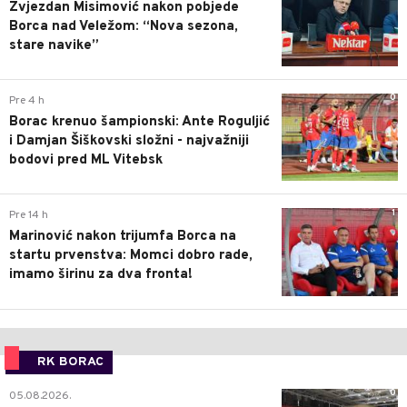
Zvjezdan Misimović nakon pobjede
Borca nad Veležom: “Nova sezona,
stare navike”
0
Pre 4 h
Borac krenuo šampionski: Ante Roguljić
i Damjan Šiškovski složni - najvažniji
bodovi pred ML Vitebsk
1
Pre 14 h
Marinović nakon trijumfa Borca na
startu prvenstva: Momci dobro rade,
imamo širinu za dva fronta!
RK BORAC
0
05.08.2026.