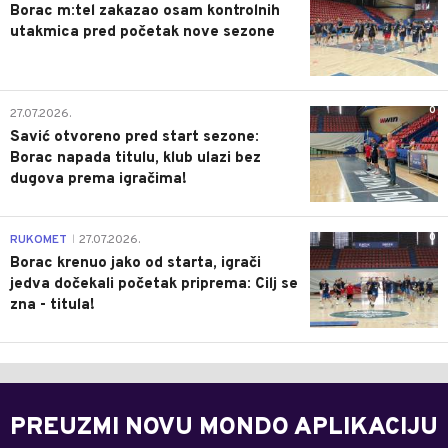
Borac m:tel zakazao osam kontrolnih
utakmica pred početak nove sezone
0
27.07.2026.
Savić otvoreno pred start sezone:
Borac napada titulu, klub ulazi bez
dugova prema igračima!
0
RUKOMET
27.07.2026.
|
Borac krenuo jako od starta, igrači
jedva dočekali početak priprema: Cilj se
zna - titula!
PREUZMI NOVU MONDO APLIKACIJU