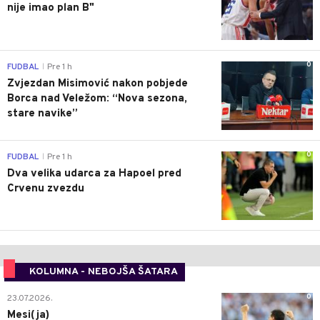
nije imao plan B"
0
FUDBAL
Pre 1 h
|
Zvjezdan Misimović nakon pobjede
Borca nad Veležom: “Nova sezona,
stare navike”
0
FUDBAL
Pre 1 h
|
Dva velika udarca za Hapoel pred
Crvenu zvezdu
KOLUMNA - NEBOJŠA ŠATARA
0
23.07.2026.
Mesi(ja)