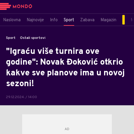
Naslovna
Najnovije
Info
Sport
Zabava
Magazin
M
Sport
Ostali sportovi
"Igraću više turnira ove
godine": Novak Đoković otkrio
kakve sve planove ima u novoj
sezoni!
29.12.2024. / 14:00