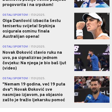
progovorila i na srpskom!
0
OSTALI SPORTOVI
17.01.2025.
|
Olga Danilović izbacila šestu
teniserku svijeta! Srpkinja
osigurala osminu finala
Australijan opena!
0
OSTALI SPORTOVI
17.01.2025.
|
Novak Đoković stavio ruku na
uvo, pa signalizirao jednom
čovjeku: Na njega je bio baš ljut
(video)
0
OSTALI SPORTOVI
17.01.2025.
|
"Nemam 19 godina, već 19 puta
dva": Novak Đoković sve
nasmijao izjavom, pa objasnio
zašto je tražio ljekarsku pomoć