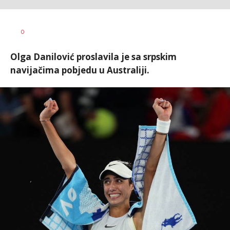
Nebojša
AUTOR
0
Šatara
Olga Danilović proslavila je sa srpskim
navijačima pobjedu u Australiji.