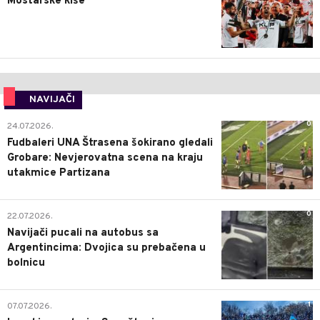
Mostarske kiše
NAVIJAČI
0
24.07.2026.
Fudbaleri UNA Štrasena šokirano gledali
Grobare: Nevjerovatna scena na kraju
utakmice Partizana
0
22.07.2026.
Navijači pucali na autobus sa
Argentincima: Dvojica su prebačena u
bolnicu
1
07.07.2026.