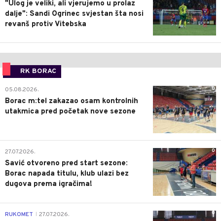
"Ulog je veliki, ali vjerujemo u prolaz
dalje": Sandi Ogrinec svjestan šta nosi
revanš protiv Vitebska
RK BORAC
0
05.08.2026.
Borac m:tel zakazao osam kontrolnih
utakmica pred početak nove sezone
0
27.07.2026.
Savić otvoreno pred start sezone:
Borac napada titulu, klub ulazi bez
dugova prema igračima!
0
RUKOMET
27.07.2026.
|