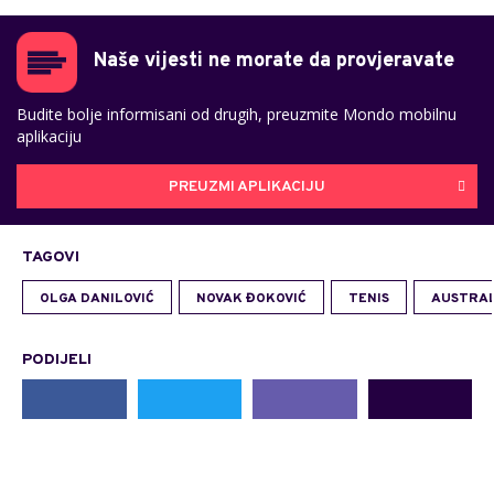
Naše vijesti ne morate da provjeravate
Budite bolje informisani od drugih, preuzmite Mondo mobilnu
aplikaciju
PREUZMI APLIKACIJU
TAGOVI
OLGA DANILOVIĆ
NOVAK ĐOKOVIĆ
TENIS
AUSTRAL
PODIJELI