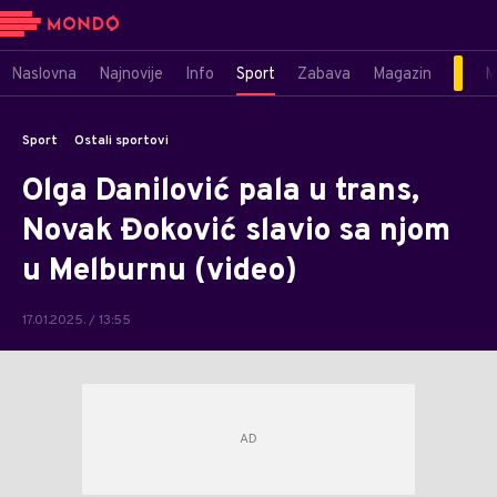
Naslovna
Najnovije
Info
Sport
Zabava
Magazin
M
Sport
Ostali sportovi
Olga Danilović pala u trans,
Novak Đoković slavio sa njom
u Melburnu (video)
17.01.2025. / 13:55