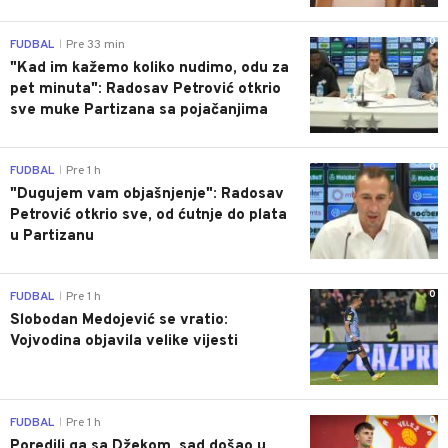
0
FUDBAL
Pre 33 min
|
"Kad im kažemo koliko nudimo, odu za
pet minuta": Radosav Petrović otkrio
sve muke Partizana sa pojačanjima
0
FUDBAL
Pre 1 h
|
"Dugujem vam objašnjenje": Radosav
Petrović otkrio sve, od ćutnje do plata
u Partizanu
0
FUDBAL
Pre 1 h
|
Slobodan Medojević se vratio:
Vojvodina objavila velike vijesti
0
FUDBAL
Pre 1 h
|
Poredili ga sa Džekom, sad došao u