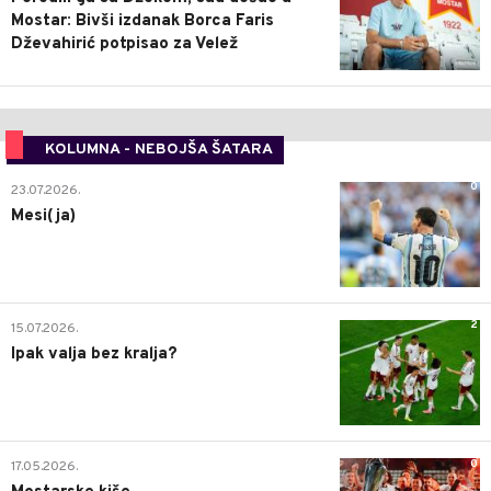
Mostar: Bivši izdanak Borca Faris
Dževahirić potpisao za Velež
KOLUMNA - NEBOJŠA ŠATARA
0
23.07.2026.
Mesi(ja)
2
15.07.2026.
Ipak valja bez kralja?
0
17.05.2026.