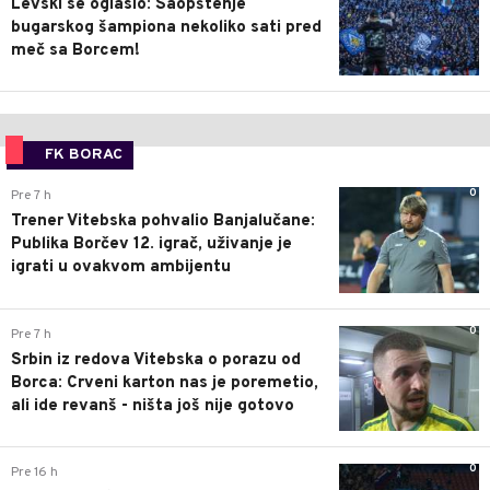
Levski se oglasio: Saopštenje
bugarskog šampiona nekoliko sati pred
meč sa Borcem!
FK BORAC
0
Pre 7 h
Trener Vitebska pohvalio Banjalučane:
Publika Borčev 12. igrač, uživanje je
igrati u ovakvom ambijentu
0
Pre 7 h
Srbin iz redova Vitebska o porazu od
Borca: Crveni karton nas je poremetio,
ali ide revanš - ništa još nije gotovo
0
Pre 16 h