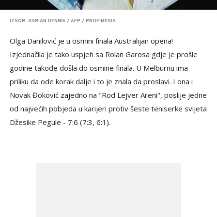
IZVOR: ADRIAN DENNIS / AFP / PROFIMEDIA
Olga Danilović je u osmini finala Australijan opena!
Izjednačila je tako uspjeh sa Rolan Garosa gdje je prošle
godine takođe došla do osmine finala. U Melburnu ima
priliku da ode korak dalje i to je znala da proslavi. I ona i
Novak Đoković zajedno na "Rod Lejver Areni", poslije jedne
od najvećih pobjeda u karijeri protiv šeste teniserke svijeta
Džesike Pegule - 7:6 (7:3, 6:1).