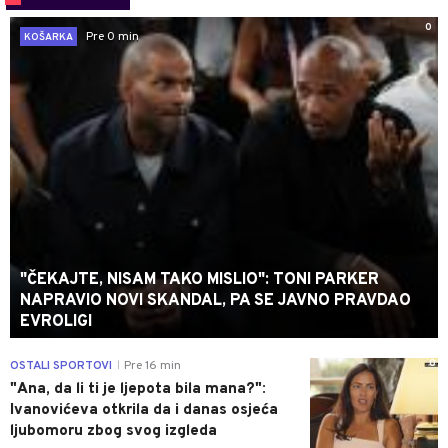
0
Pre 0 min
KOŠARKA
"ČEKAJTE, NISAM TAKO MISLIO": TONI PARKER
NAPRAVIO NOVI SKANDAL, PA SE JAVNO PRAVDAO
EVROLIGI
0
OSTALI SPORTOVI
Pre 16 min
|
"Ana, da li ti je ljepota bila mana?":
Ivanovićeva otkrila da i danas osjeća
ljubomoru zbog svog izgleda