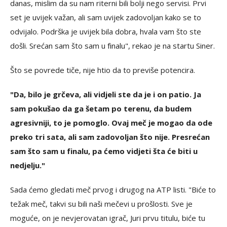
danas, mislim da su nam riterni bili bolji nego servisi. Prvi
set je uvijek važan, ali sam uvijek zadovoljan kako se to
odvijalo. Podrška je uvijek bila dobra, hvala vam što ste
došli. Srećan sam što sam u finalu", rekao je na startu Siner.
Što se povrede tiče, nije htio da to previše potencira.
"Da, bilo je grčeva, ali vidjeli ste da je i on patio. Ja
sam pokušao da ga šetam po terenu, da budem
agresivniji, to je pomoglo. Ovaj meč je mogao da ode
preko tri sata, ali sam zadovoljan što nije. Presrećan
sam što sam u finalu, pa ćemo vidjeti šta će biti u
nedjelju."
Sada ćemo gledati meč prvog i drugog na ATP listi. "Biće to
težak meč, takvi su bili naši mečevi u prošlosti. Sve je
moguće, on je nevjerovatan igrač, Juri prvu titulu, biće tu