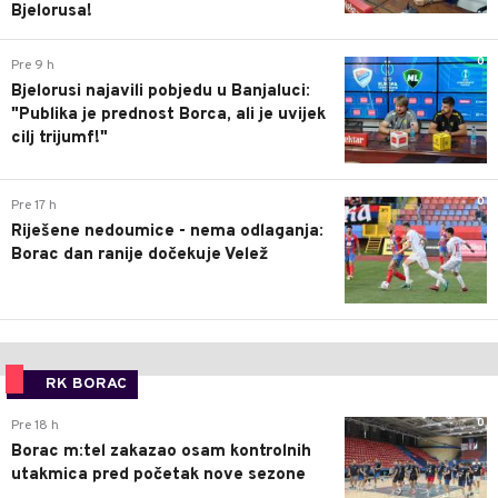
Bjelorusa!
0
Pre 9 h
Bjelorusi najavili pobjedu u Banjaluci:
"Publika je prednost Borca, ali je uvijek
cilj trijumf!"
0
Pre 17 h
Riješene nedoumice - nema odlaganja:
Borac dan ranije dočekuje Velež
RK BORAC
0
Pre 18 h
Borac m:tel zakazao osam kontrolnih
utakmica pred početak nove sezone