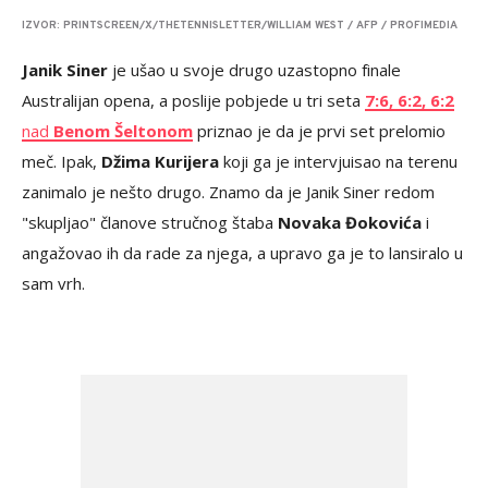
IZVOR: PRINTSCREEN/X/THETENNISLETTER/WILLIAM WEST / AFP / PROFIMEDIA
Janik Siner
je ušao u svoje drugo uzastopno finale
Australijan opena, a poslije pobjede u tri seta
7:6, 6:2, 6:2
nad
Benom Šeltonom
priznao je da je prvi set prelomio
meč. Ipak,
Džima Kurijera
koji ga je intervjuisao na terenu
zanimalo je nešto drugo. Znamo da je Janik Siner redom
"skupljao" članove stručnog štaba
Novaka Đokovića
i
angažovao ih da rade za njega, a upravo ga je to lansiralo u
sam vrh.