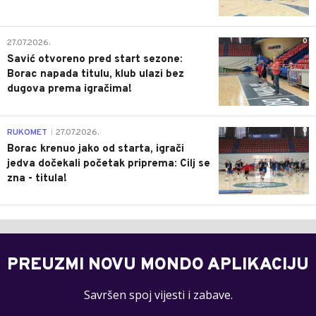
0
27.07.2026.
Savić otvoreno pred start sezone:
Borac napada titulu, klub ulazi bez
dugova prema igračima!
0
RUKOMET
27.07.2026.
|
Borac krenuo jako od starta, igrači
jedva dočekali početak priprema: Cilj se
zna - titula!
PREUZMI NOVU MONDO APLIKACIJU
Savršen spoj vijesti i zabave.