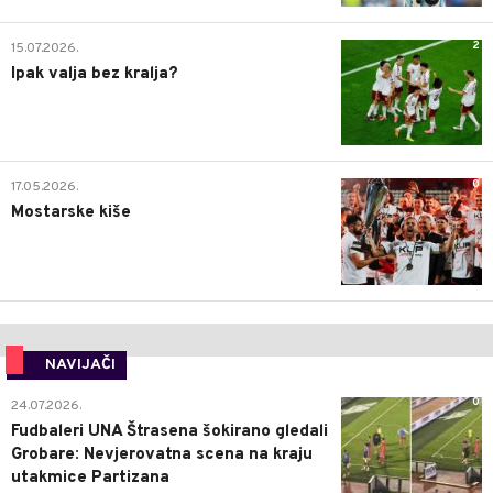
2
15.07.2026.
Ipak valja bez kralja?
0
17.05.2026.
Mostarske kiše
NAVIJAČI
0
24.07.2026.
Fudbaleri UNA Štrasena šokirano gledali
Grobare: Nevjerovatna scena na kraju
utakmice Partizana