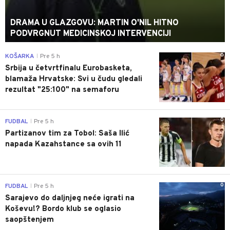
DRAMA U GLAZGOVU: MARTIN O'NIL HITNO
PODVRGNUT MEDICINSKOJ INTERVENCIJI
0
KOŠARKA
Pre 5 h
|
Srbija u četvrtfinalu Eurobasketa,
blamaža Hrvatske: Svi u čudu gledali
rezultat "25:100" na semaforu
0
FUDBAL
Pre 5 h
|
Partizanov tim za Tobol: Saša Ilić
napada Kazahstance sa ovih 11
0
FUDBAL
Pre 5 h
|
Sarajevo do daljnjeg neće igrati na
Koševu!? Bordo klub se oglasio
saopštenjem