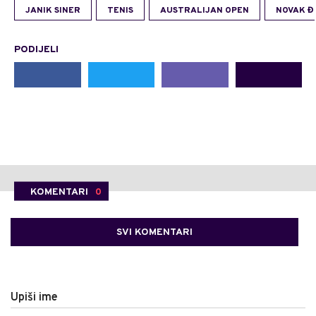
JANIK SINER
TENIS
AUSTRALIJAN OPEN
NOVAK Đ
PODIJELI
KOMENTARI
0
SVI KOMENTARI
Upiši ime