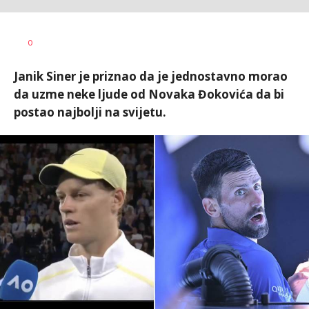
Bojan
AUTOR
0
Jakovljević
Janik Siner je priznao da je jednostavno morao
da uzme neke ljude od Novaka Đokovića da bi
postao najbolji na svijetu.