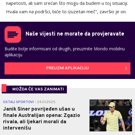
napetosti, ali sam srećan što mogu da budem u toj situaciji.
Hvala vam na podršci, biće to izuzetan meč", završio je on.
Naše vijesti ne morate da provjeravate
Budite bolje informisani od drugih, preuzmite Mondo mobilnu
aplikaciju
PREUZMI APLIKACIJU
MOŽDA ĆE VAS ZANIMATI
0
OSTALI SPORTOVI
24.01.2025.
|
Janik Siner povrijeđen ušao u
finale Australijan opena: Zgazio
rivala, ali ljekari morali da
intervenišu