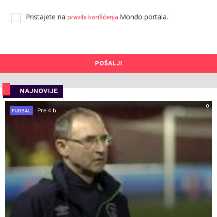
Pristajete na
Mondo portala.
pravila korišćenja
POŠALJI
NAJNOVIJE
0
Pre 4 h
FUDBAL