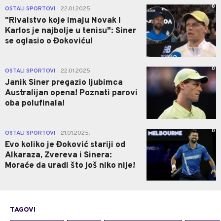
0
OSTALI SPORTOVI
22.01.2025.
|
"Rivalstvo koje imaju Novak i
Karlos je najbolje u tenisu": Siner
se oglasio o Đokoviću!
0
OSTALI SPORTOVI
22.01.2025.
|
Janik Siner pregazio ljubimca
Australijan opena! Poznati parovi
oba polufinala!
0
OSTALI SPORTOVI
21.01.2025.
|
Evo koliko je Đoković stariji od
Alkaraza, Zvereva i Sinera:
Moraće da uradi što još niko nije!
TAGOVI