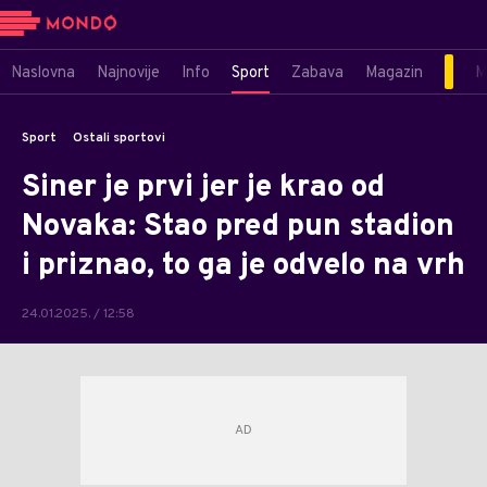
Naslovna
Najnovije
Info
Sport
Zabava
Magazin
M
Sport
Ostali sportovi
Siner je prvi jer je krao od
Novaka: Stao pred pun stadion
i priznao, to ga je odvelo na vrh
24.01.2025. / 12:58