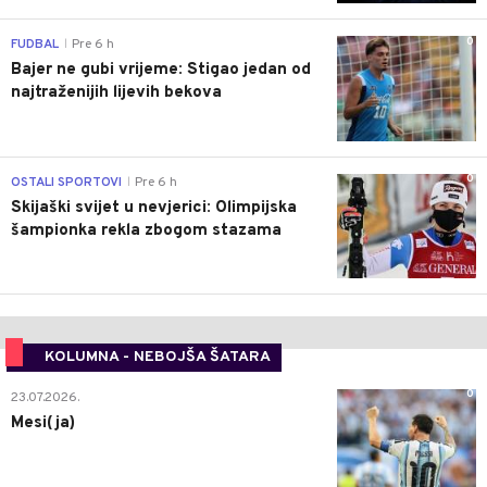
0
FUDBAL
Pre 6 h
|
Bajer ne gubi vrijeme: Stigao jedan od
najtraženijih lijevih bekova
0
OSTALI SPORTOVI
Pre 6 h
|
Skijaški svijet u nevjerici: Olimpijska
šampionka rekla zbogom stazama
KOLUMNA - NEBOJŠA ŠATARA
0
23.07.2026.
Mesi(ja)