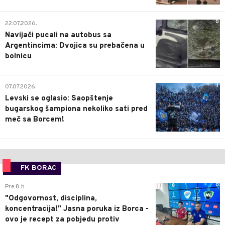
0
22.07.2026.
Navijači pucali na autobus sa
Argentincima: Dvojica su prebačena u
bolnicu
1
07.07.2026.
Levski se oglasio: Saopštenje
bugarskog šampiona nekoliko sati pred
meč sa Borcem!
FK BORAC
0
Pre 8 h
"Odgovornost, disciplina,
koncentracija!" Jasna poruka iz Borca -
ovo je recept za pobjedu protiv