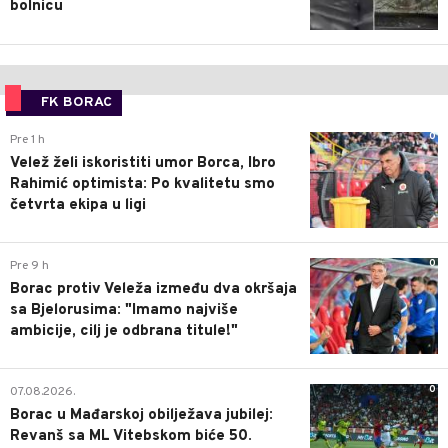
bolnicu
FK BORAC
0
Pre 1 h
Velež želi iskoristiti umor Borca, Ibro
Rahimić optimista: Po kvalitetu smo
četvrta ekipa u ligi
0
Pre 9 h
Borac protiv Veleža između dva okršaja
sa Bjelorusima: "Imamo najviše
ambicije, cilj je odbrana titule!"
0
07.08.2026.
Borac u Mađarskoj obilježava jubilej:
Revanš sa ML Vitebskom biće 50.