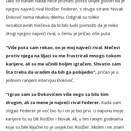
Iako to Rafael Nadal neće priznati, pošto uvijek govori da je
njegov najveći rival Rodžer Federer, s druge strane Novak
Đoković nema nikakvu dilemu. Odigrali su toliko
nezaboravnih mečeva da bi bilo ludo pomisliti da je neko
drugi njegov najveći rival, o čemu je pričao više puta.
"Više puta sam rekao, on je moj najveći rival. Mečevi
protiv njega na šljaci su me frustrirali mnogo tokom
karijere, ali su me učinili boljim igračem. Shvatio sam
šta treba da uradim da bih ga pobijedio",
pričao je u
jednom ranijem intervjuu Đoković.
"Igrao sam sa Đokovićem više nego sa bilo kim
drugim, ali za mene je najveći rival Federer.
Kada sam
stigao Federer je već bio tu i on je bio prvi. U naponu moje
karijere tu su bili Rodžer i Novak. Ali, u tim ranijm godinama
koje su bile ključne to je uvijek bio Rodžer. Mislim i ne znam