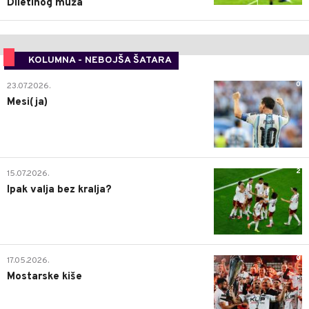
Diletinog muža
KOLUMNA - NEBOJŠA ŠATARA
0
23.07.2026.
Mesi(ja)
2
15.07.2026.
Ipak valja bez kralja?
0
17.05.2026.
Mostarske kiše