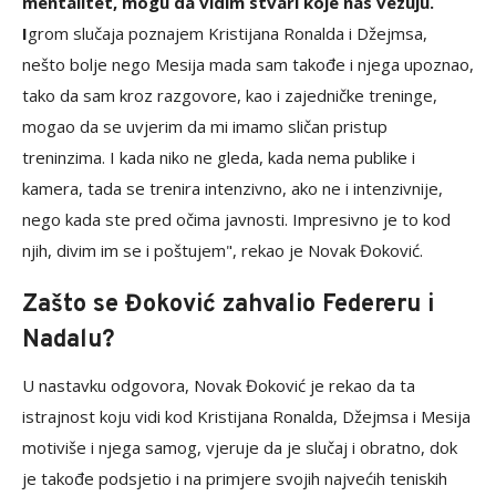
mentalitet, mogu da vidim stvari koje nas vezuju.
I
grom slučaja poznajem Kristijana Ronalda i Džejmsa,
nešto bolje nego Mesija mada sam takođe i njega upoznao,
tako da sam kroz razgovore, kao i zajedničke treninge,
mogao da se uvjerim da mi imamo sličan pristup
treninzima. I kada niko ne gleda, kada nema publike i
kamera, tada se trenira intenzivno, ako ne i intenzivnije,
nego kada ste pred očima javnosti. Impresivno je to kod
njih, divim im se i poštujem", rekao je Novak Đoković.
Zašto se Đoković zahvalio Federeru i
Nadalu?
U nastavku odgovora, Novak Đoković je rekao da ta
istrajnost koju vidi kod Kristijana Ronalda, Džejmsa i Mesija
motiviše i njega samog, vjeruje da je slučaj i obratno, dok
je takođe podsjetio i na primjere svojih najvećih teniskih