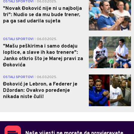
0
OSTALI SPORTOVI
06.03.2025.
|
"Novak Đoković nije ni u najbolja
tri": Nudio se da mu bude trener,
pa ga sad udarila sujeta
0
OSTALI SPORTOVI
06.03.2025.
|
"Mašu peškirima i samo dodaju
loptice, a slave ih kao trenere":
Janko otkrio što je Marej pravi za
Đokovića
1
OSTALI SPORTOVI
06.03.2025.
|
Đoković je Lebron, a Federer je
Džordan: Ovakvo poređenje
nikada niste čuli!
Naše vijesti ne morate da provjeravate