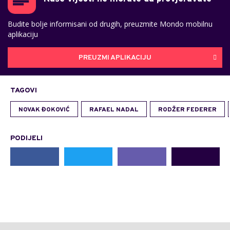
Budite bolje informisani od drugih, preuzmite Mondo mobilnu
aplikaciju
PREUZMI APLIKACIJU
TAGOVI
NOVAK ĐOKOVIĆ
RAFAEL NADAL
RODŽER FEDERER
PODIJELI