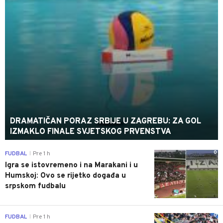
DRAMATIČAN PORAZ SRBIJE U ZAGREBU: ZA GOL
IZMAKLO FINALE SVJETSKOG PRVENSTVA
0
FUDBAL
Pre 1 h
|
Igra se istovremeno i na Marakani i u
Humskoj: Ovo se rijetko događa u
srpskom fudbalu
0
FUDBAL
Pre 1 h
|