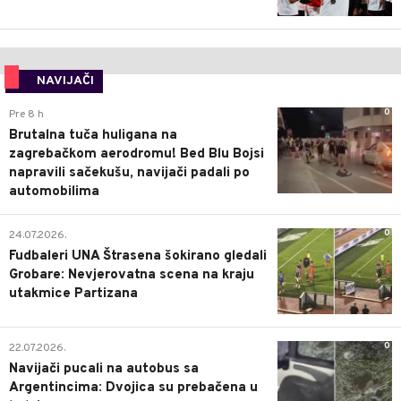
NAVIJAČI
0
Pre 8 h
Brutalna tuča huligana na
zagrebačkom aerodromu! Bed Blu Bojsi
napravili sačekušu, navijači padali po
automobilima
0
24.07.2026.
Fudbaleri UNA Štrasena šokirano gledali
Grobare: Nevjerovatna scena na kraju
utakmice Partizana
0
22.07.2026.
Navijači pucali na autobus sa
Argentincima: Dvojica su prebačena u