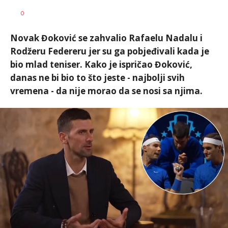
Bojan
AUTOR
0
Jakovljević
Novak Đoković se zahvalio Rafaelu Nadalu i
Rodžeru Federeru jer su ga pobjeđivali kada je
bio mlad teniser. Kako je ispričao Đoković,
danas ne bi bio to što jeste - najbolji svih
vremena - da nije morao da se nosi sa njima.