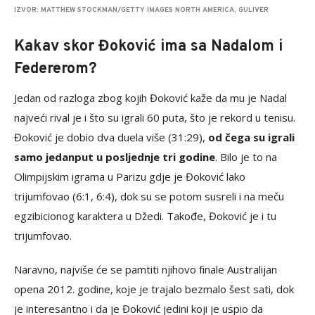
IZVOR: MATTHEW STOCKMAN/GETTY IMAGES NORTH AMERICA, GULIVER
Kakav skor Đoković ima sa Nadalom i
Federerom?
Jedan od razloga zbog kojih Đoković kaže da mu je Nadal
najveći rival je i što su igrali 60 puta, što je rekord u tenisu.
Đoković je dobio dva duela više (31:29),
od čega su igrali
samo jedanput u posljednje tri godine
. Bilo je to na
Olimpijskim igrama u Parizu gdje je Đoković lako
trijumfovao (6:1, 6:4), dok su se potom susreli i na meču
egzibicionog karaktera u Džedi. Takođe, Đoković je i tu
trijumfovao.
Naravno, najviše će se pamtiti njihovo finale Australijan
opena 2012. godine, koje je trajalo bezmalo šest sati, dok
je interesantno i da je Đoković jedini koji je uspio da