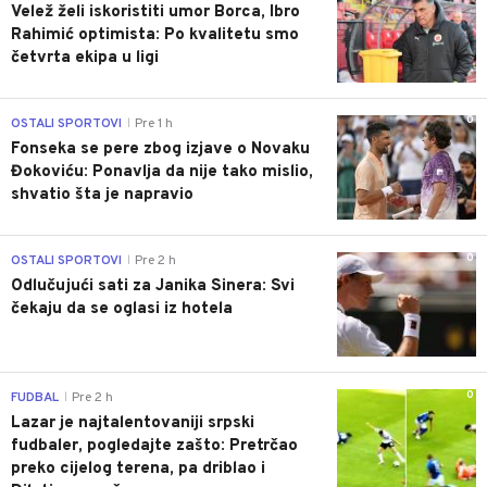
Velež želi iskoristiti umor Borca, Ibro
Rahimić optimista: Po kvalitetu smo
četvrta ekipa u ligi
0
OSTALI SPORTOVI
Pre 1 h
|
Fonseka se pere zbog izjave o Novaku
Đokoviću: Ponavlja da nije tako mislio,
shvatio šta je napravio
0
OSTALI SPORTOVI
Pre 2 h
|
Odlučujući sati za Janika Sinera: Svi
čekaju da se oglasi iz hotela
0
FUDBAL
Pre 2 h
|
Lazar je najtalentovaniji srpski
fudbaler, pogledajte zašto: Pretrčao
preko cijelog terena, pa driblao i