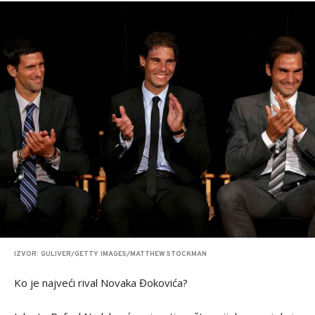
IZVOR: GULIVER/GETTY IMAGES/MATTHEW STOCKMAN
Ko je najveći rival Novaka Đokovića?