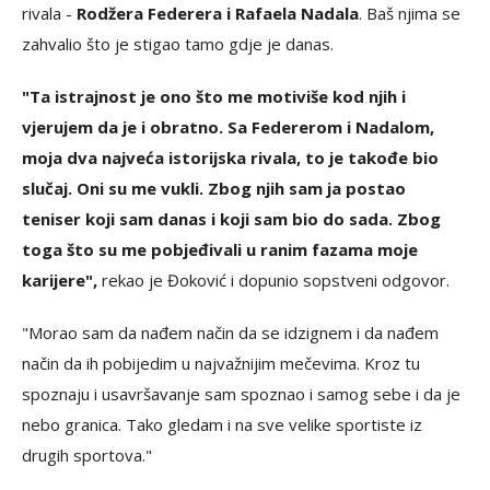
rivala -
Rodžera Federera i Rafaela Nadala
. Baš njima se
zahvalio što je stigao tamo gdje je danas.
"Ta istrajnost je ono što me motiviše kod njih i
vjerujem da je i obratno. Sa Federerom i Nadalom,
moja dva najveća istorijska rivala, to je takođe bio
slučaj. Oni su me vukli. Zbog njih sam ja postao
teniser koji sam danas i koji sam bio do sada. Zbog
toga što su me pobjeđivali u ranim fazama moje
karijere",
rekao je Đoković i dopunio sopstveni odgovor.
"Morao sam da nađem način da se idzignem i da nađem
način da ih pobijedim u najvažnijim mečevima. Kroz tu
spoznaju i usavršavanje sam spoznao i samog sebe i da je
nebo granica. Tako gledam i na sve velike sportiste iz
drugih sportova."