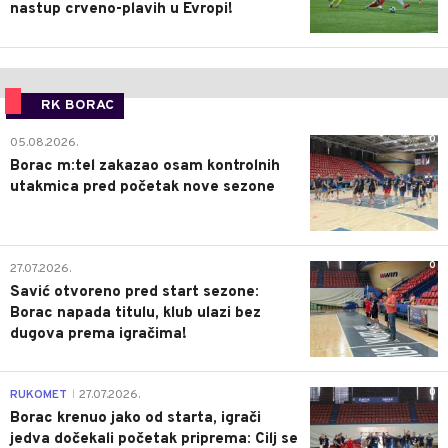
nastup crveno-plavih u Evropi!
RK BORAC
0
05.08.2026.
Borac m:tel zakazao osam kontrolnih
utakmica pred početak nove sezone
0
27.07.2026.
Savić otvoreno pred start sezone:
Borac napada titulu, klub ulazi bez
dugova prema igračima!
0
RUKOMET
27.07.2026.
|
Borac krenuo jako od starta, igrači
jedva dočekali početak priprema: Cilj se