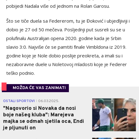
pobijedi Nadala više od jednom na Rolan Garosu.
Što se tiče duela sa Federerom, tu je Đoković i ubjedljiviji i
dobio je 27 od 50 mečeva. Posljednji put susreli su se u
polufinalu Australijan opena 2020. godine kada je Srbin
slavio 3:0. Najviše će se pamtiti finale Vimbldona iz 2019.
godine koje je Nole dobio poslije preokreta, a imali su i
nezaboravne duele u Noletovoj mladosti koje je Federer
teško podnio.
MOŽDA ĆE VAS ZANIMATI
0
OSTALI SPORTOVI
06.03.2025.
|
"Nagovorio si Novaka da nosi
boje našeg kluba": Marejeva
majka se odmah sjetila oca, Endi
je pljunuti on