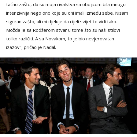
tačno zašto, da su moja rivalstva sa obojicom bila mnogo
intenzivnija nego ono koje su oni imali između sebe. Nisam
siguran zašto, ali mi djeluje da cijeli svijet to vidi tako.
Možda je sa Rodžerom stvar u tome što su naši stilovi
toliko različiti. A sa Novakom, to je bio nevjerovatan
izazov", pričao je Nadal.