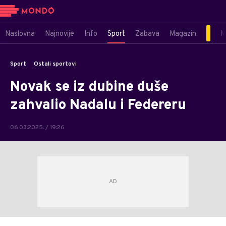
Naslovna
Najnovije
Info
Sport
Zabava
Magazin
M
Sport
Ostali sportovi
Novak se iz dubine duše
zahvalio Nadalu i Federeru
06.03.2025. / 19:26