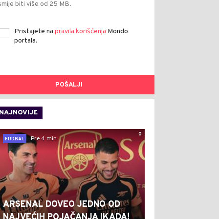
smije biti više od 25 MB.
Pristajete na
pravila korišćenja
Mondo
portala.
POŠALJI
NAJNOVIJE
0
Pre 4 min
FUDBAL
ARSENAL DOVEO JEDNO OD
NAJVEĆIH POJAČANJA IKADA!