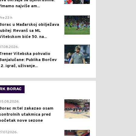
dva okršaja sa Bjelorusima:
"Imamo najviše am...
0
Pre 23 h
Borac u Mađarskoj obilježava
jubilej: Revanš sa ML
Vitebskom biće 50. na...
0
07.08.2026.
Trener Vitebska pohvalio
Banjalučane: Publika Borčev
12. igrač, uživanje...
RK BORAC
0
05.08.2026.
Borac m:tel zakazao osam
kontrolnih utakmica pred
početak nove sezone
0
27.07.2026.