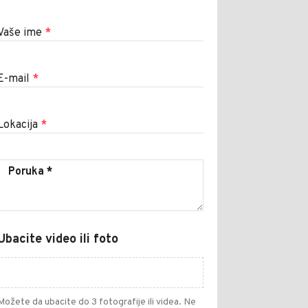
Vaše ime
*
E-mail
*
Lokacija
*
Ubacite video ili foto
Možete da ubacite do 3 fotografije ili videa. Ne