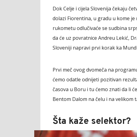
Dok Celje i cijela Slovenija čekaju če
dolazi Fiorentina, u gradu u kome je 
rukometu odlučivaće se sudbina srps
da će uz povratnice Andreu Lekić, Dr
Sloveniji napravi prvi korak ka Mundi
Prvi meč ovog dvomeča na programu j
ćemo odatle odnijeti pozitivan rezulta
časova u Boru i tu ćemo znati da li 
Bentom Dalom na čelu i na velikom t
Šta kaže selektor?