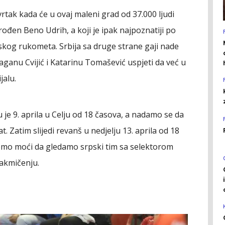
tvrtak kada će u ovaj maleni grad od 37.000 ljudi
rođen Beno Udrih, a koji je ipak najpoznatiji po
kog rukometa. Srbija sa druge strane gaji nade
aganu Cvijić i Katarinu Tomašević uspjeti da već u
jalu.
e 9. aprila u Celju od 18 časova, a nadamo se da
t. Zatim slijedi revanš u nedjelju 13. aprila od 18
ćemo moći da gledamo srpski tim sa selektorom
akmičenju.