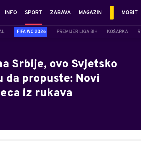
INFO
SPORT
ZABAVA
MAGAZIN
MOBIT
AL
FIFA WC 2026
PREMIJER LIGA BIH
KOŠARKA
R
a Srbije, ovo Svjetsko
u da propuste: Novi
keca iz rukava