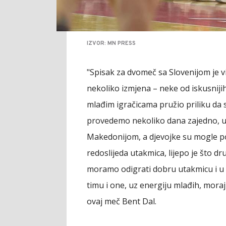
IZVOR: MN PRESS
"Spisak za dvomeč sa Slovenijom je vi
nekoliko izmjena – neke od iskusnij
mlađim igračicama pružio priliku da 
provedemo nekoliko dana zajedno, up
Makedonijom, a djevojke su mogle po
redoslijeda utakmica, lijepo je što d
moramo odigrati dobru utakmicu i u 
timu i one, uz energiju mlađih, moraj
ovaj meč Bent Dal.