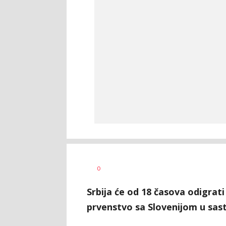
Nebojša
AUTOR
0
Šatara
Srbija će od 18 časova odigrati
prvenstvo sa Slovenijom u sast