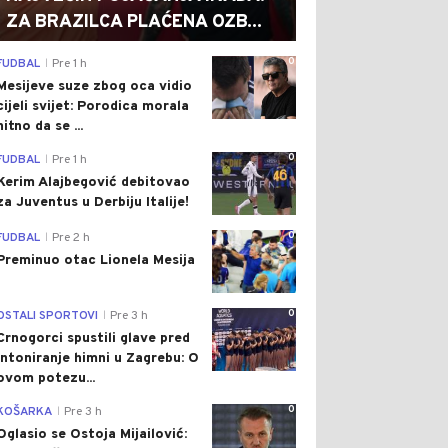
ZA BRAZILCA PLAĆENA OZB...
0
FUDBAL
Pre 1 h
|
Mesijeve suze zbog oca vidio
cijeli svijet: Porodica morala
hitno da se ...
0
FUDBAL
Pre 1 h
|
Kerim Alajbegović debitovao
za Juventus u Derbiju Italije!
0
FUDBAL
Pre 2 h
|
Preminuo otac Lionela Mesija
0
OSTALI SPORTOVI
Pre 3 h
|
Crnogorci spustili glave pred
intoniranje himni u Zagrebu: O
ovom potezu...
0
KOŠARKA
Pre 3 h
|
Oglasio se Ostoja Mijailović: