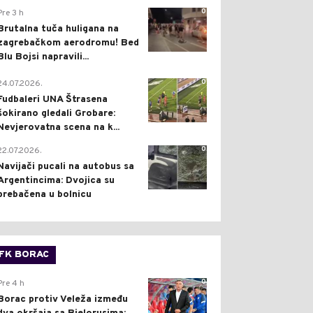
0
Pre 3 h
Brutalna tuča huligana na
zagrebačkom aerodromu! Bed
Blu Bojsi napravili...
0
24.07.2026.
Fudbaleri UNA Štrasena
šokirano gledali Grobare:
Nevjerovatna scena na k...
0
22.07.2026.
Navijači pucali na autobus sa
Argentincima: Dvojica su
prebačena u bolnicu
FK BORAC
0
Pre 4 h
Borac protiv Veleža između