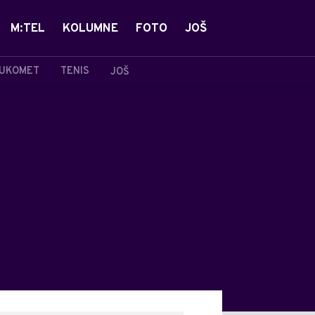
M:TEL
KOLUMNE
FOTO
JOŠ
UKOMET
TENIS
JOŠ