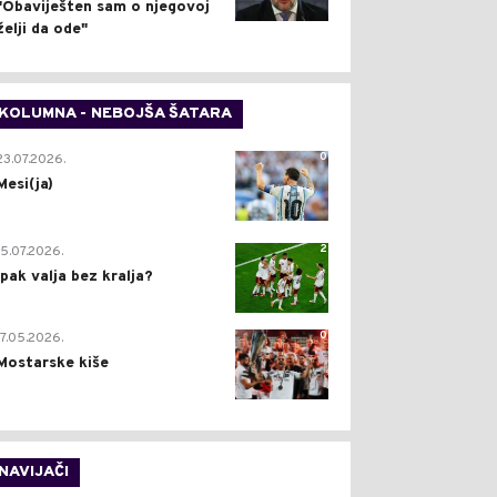
"Obaviješten sam o njegovoj
želji da ode"
KOLUMNA - NEBOJŠA ŠATARA
0
23.07.2026.
Mesi(ja)
2
15.07.2026.
Ipak valja bez kralja?
0
17.05.2026.
Mostarske kiše
NAVIJAČI