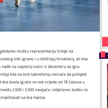
 gledamo mušku reprezentaciju Srbije na
talog bilo igrano i u obližnjoj Hrvatskoj, ali ima
 nađe na najvećoj sceni. U decembru se igra
Srbija bila na tom takmičenju moraće da pobijedi
d dva duela igraće se ove srijede od 18 časova u
među 2.500 i 3.200 navijača i vidjećemo koliko će
vještavati sa lica mjesta.