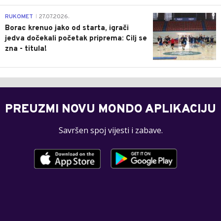
0
RUKOMET
27.07.2026.
|
Borac krenuo jako od starta, igrači
jedva dočekali početak priprema: Cilj se
zna - titula!
PREUZMI NOVU MONDO APLIKACIJU
Savršen spoj vijesti i zabave.