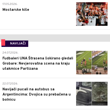
0
17.05.2026.
Mostarske kiše
NAVIJAČI
0
24.07.2026.
Fudbaleri UNA Štrasena šokirano gledali
Grobare: Nevjerovatna scena na kraju
utakmice Partizana
0
22.07.2026.
Navijači pucali na autobus sa
Argentincima: Dvojica su prebačena u
bolnicu