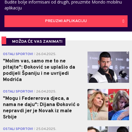
Budite bolje informisani od drugih, preuzmite Mondo mobilnu
aplikaciju
PREUZMI APLIKACIJU
MOŽDA ĆE VAS ZANIMATI
0
OSTALI SPORTOVI
26.04.2025.
|
"Molim vas, samo me to ne
pitajte": Đoković se uplašio da
podijeli Španiju i ne uvrijedi
Modrića
2
OSTALI SPORTOVI
26.04.2025.
|
"Mogu i Federerova djeca, a
nama ne daju": Dijana Đoković o
nepravdi jer je Novak iz male
Srbije
0
OSTALI SPORTOVI
25.04.2025.
|