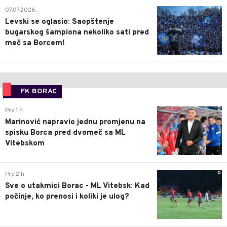
1
07.07.2026.
Levski se oglasio: Saopštenje
bugarskog šampiona nekoliko sati pred
meč sa Borcem!
FK BORAC
0
Pre 1 h
Marinović napravio jednu promjenu na
spisku Borca pred dvomeč sa ML
Vitebskom
0
Pre 2 h
Sve o utakmici Borac - ML Vitebsk: Kad
počinje, ko prenosi i koliki je ulog?