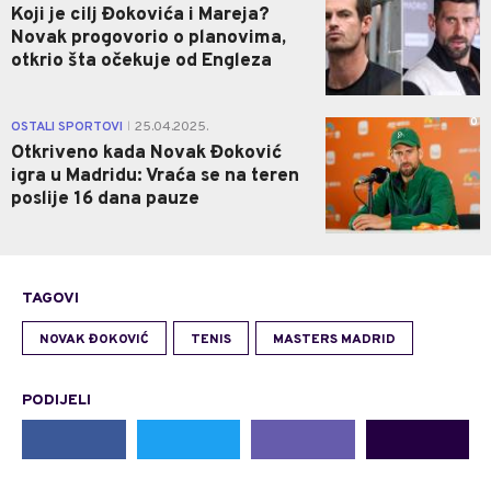
Koji je cilj Đokovića i Mareja?
Novak progovorio o planovima,
otkrio šta očekuje od Engleza
0
OSTALI SPORTOVI
25.04.2025.
|
Otkriveno kada Novak Đoković
igra u Madridu: Vraća se na teren
poslije 16 dana pauze
TAGOVI
NOVAK ĐOKOVIĆ
TENIS
MASTERS MADRID
PODIJELI