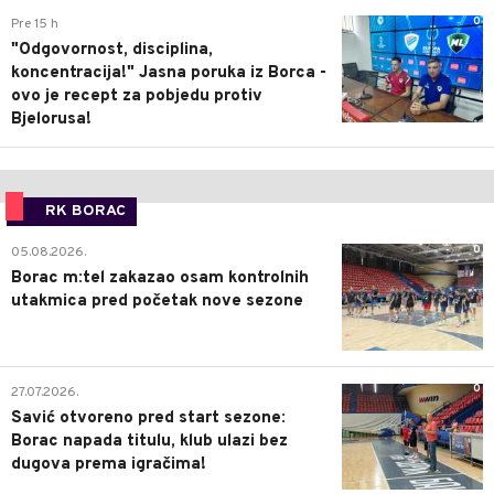
0
Pre 15 h
"Odgovornost, disciplina,
koncentracija!" Jasna poruka iz Borca -
ovo je recept za pobjedu protiv
Bjelorusa!
RK BORAC
0
05.08.2026.
Borac m:tel zakazao osam kontrolnih
utakmica pred početak nove sezone
0
27.07.2026.
Savić otvoreno pred start sezone:
Borac napada titulu, klub ulazi bez
dugova prema igračima!