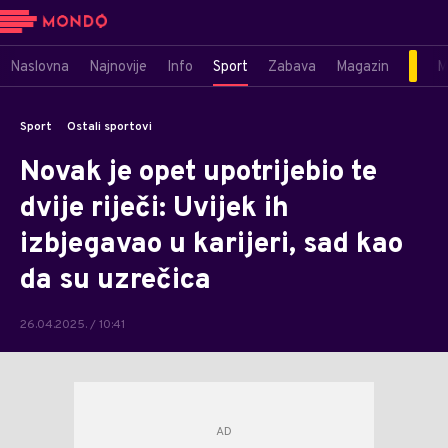
Naslovna
Najnovije
Info
Sport
Zabava
Magazin
M
Sport
Ostali sportovi
Novak je opet upotrijebio te
dvije riječi: Uvijek ih
izbjegavao u karijeri, sad kao
da su uzrečica
26.04.2025. / 10:41