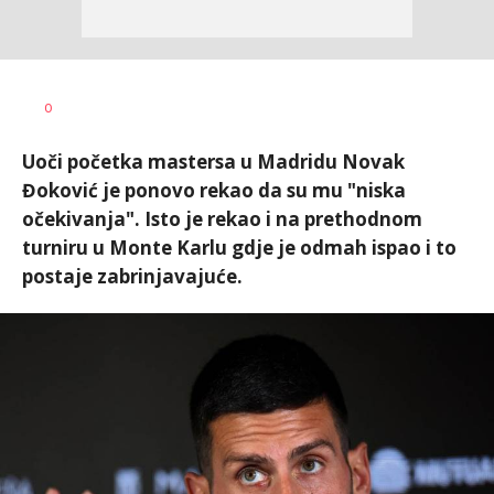
Bojan
AUTOR
0
Jakovljević
Uoči početka mastersa u Madridu Novak
Đoković je ponovo rekao da su mu "niska
očekivanja". Isto je rekao i na prethodnom
turniru u Monte Karlu gdje je odmah ispao i to
postaje zabrinjavajuće.