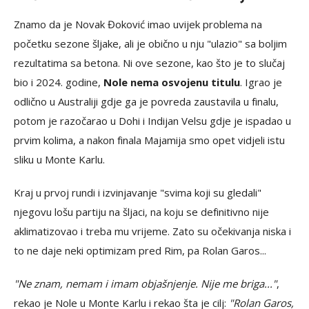
Znamo da je Novak Đoković imao uvijek problema na
početku sezone šljake, ali je obično u nju "ulazio" sa boljim
rezultatima sa betona. Ni ove sezone, kao što je to slučaj
bio i 2024. godine,
Nole nema osvojenu titulu
. Igrao je
odlično u Australiji gdje ga je povreda zaustavila u finalu,
potom je razočarao u Dohi i Indijan Velsu gdje je ispadao u
prvim kolima, a nakon finala Majamija smo opet vidjeli istu
sliku u Monte Karlu.
Kraj u prvoj rundi i izvinjavanje "svima koji su gledali"
njegovu lošu partiju na šljaci, na koju se definitivno nije
aklimatizovao i treba mu vrijeme. Zato su očekivanja niska i
to ne daje neki optimizam pred Rim, pa Rolan Garos...
"Ne znam, nemam i imam objašnjenje. Nije me briga..."
,
rekao je Nole u Monte Karlu i rekao šta je cilj:
"Rolan Garos,