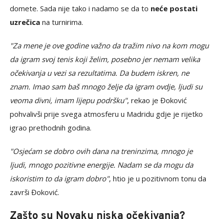
domete. Sada nije tako i nadamo se da to
neće postati
uzrečica
na turnirima.
"Za mene je ove godine važno da tražim nivo na kom mogu
da igram svoj tenis koji želim, posebno jer nemam velika
očekivanja u vezi sa rezultatima. Da budem iskren, ne
znam. Imao sam baš mnogo želje da igram ovdje, ljudi su
veoma divni, imam lijepu podršku"
, rekao je Đoković
pohvalivši prije svega atmosferu u Madridu gdje je rijetko
igrao prethodnih godina.
"Osjećam se dobro ovih dana na treninzima, mnogo je
ljudi, mnogo pozitivne energije. Nadam se da mogu da
iskoristim to da igram dobro"
, htio je u pozitivnom tonu da
završi Đoković.
Zašto su Novaku niska očekivanja?