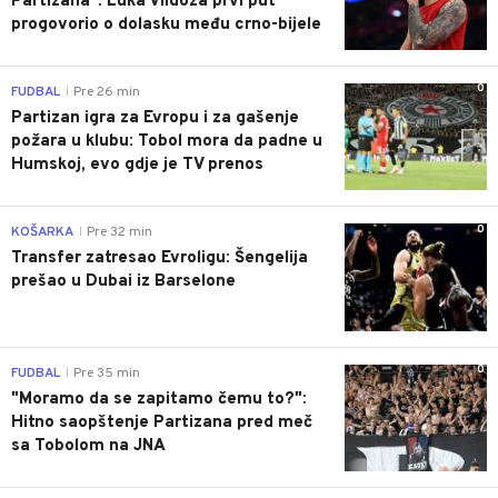
Partizana": Luka Vildoza prvi put
progovorio o dolasku među crno-bijele
0
FUDBAL
Pre 26 min
|
Partizan igra za Evropu i za gašenje
požara u klubu: Tobol mora da padne u
Humskoj, evo gdje je TV prenos
0
KOŠARKA
Pre 32 min
|
Transfer zatresao Evroligu: Šengelija
prešao u Dubai iz Barselone
0
FUDBAL
Pre 35 min
|
"Moramo da se zapitamo čemu to?":
Hitno saopštenje Partizana pred meč
sa Tobolom na JNA