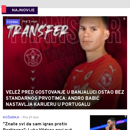
NAJNOVIJE
0
Pre 3 min
FUDBAL
VELEŽ PRED GOSTOVANJE U BANJALUCI OSTAO BEZ
STANDARNOG PRVOTIMCA: ANDRO BABIĆ
NASTAVLJA KARIJERU U PORTUGALU
0
KOŠARKA
Pre 21 min
|
"Znate svi da sam igrao protiv