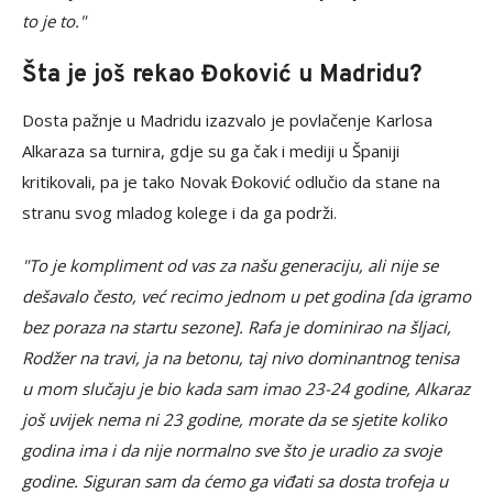
to je to."
Šta je još rekao Đoković u Madridu?
Dosta pažnje u Madridu izazvalo je povlačenje Karlosa
Alkaraza sa turnira, gdje su ga čak i mediji u Španiji
kritikovali, pa je tako Novak Đoković odlučio da stane na
stranu svog mladog kolege i da ga podrži.
"To je kompliment od vas za našu generaciju, ali nije se
dešavalo često, već recimo jednom u pet godina [da igramo
bez poraza na startu sezone]. Rafa je dominirao na šljaci,
Rodžer na travi, ja na betonu, taj nivo dominantnog tenisa
u mom slučaju je bio kada sam imao 23-24 godine, Alkaraz
još uvijek nema ni 23 godine, morate da se sjetite koliko
godina ima i da nije normalno sve što je uradio za svoje
godine. Siguran sam da ćemo ga viđati sa dosta trofeja u