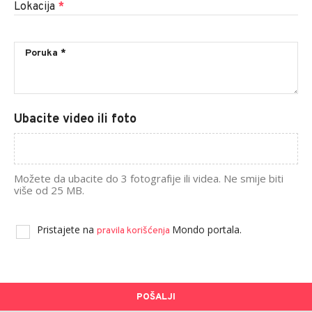
Lokacija
*
Ubacite video ili foto
Možete da ubacite do 3 fotografije ili videa. Ne smije biti
više od 25 MB.
Pristajete na
Mondo portala.
pravila korišćenja
POŠALJI