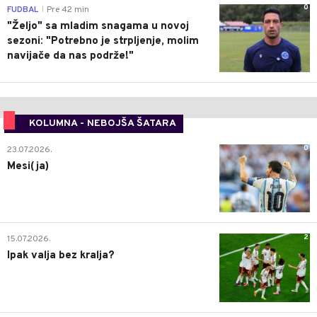
0
FUDBAL
Pre 42 min
|
"Željo" sa mladim snagama u novoj
sezoni: "Potrebno je strpljenje, molim
navijače da nas podrže!"
KOLUMNA - NEBOJŠA ŠATARA
0
23.07.2026.
Mesi(ja)
2
15.07.2026.
Ipak valja bez kralja?