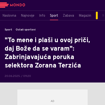
Naslovna
Najnovije
Info
Sport
Zabava
Magazin
M
Sport
Ostali sportovi
"To mene i plaši u ovoj priči,
daj Bože da se varam":
Zabrinjavajuća poruka
selektora Zorana Terzića
20.06.2025. / 09:20