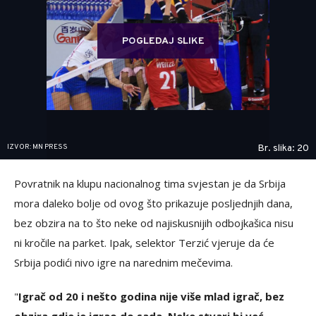
POGLEDAJ SLIKE
IZVOR: MN PRESS
Br. slika: 20
Povratnik na klupu nacionalnog tima svjestan je da Srbija
mora daleko bolje od ovog što prikazuje posljednjih dana,
bez obzira na to što neke od najiskusnijih odbojkašica nisu
ni kročile na parket. Ipak, selektor Terzić vjeruje da će
Srbija podići nivo igre na narednim mečevima.
"
Igrač od 20 i nešto godina nije više mlad igrač, bez