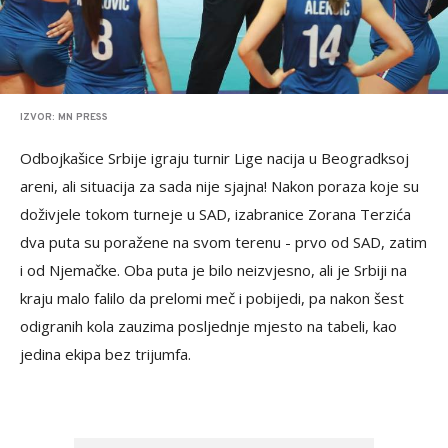
IZVOR: MN PRESS
Odbojkašice Srbije igraju turnir Lige nacija u Beogradksoj
areni, ali situacija za sada nije sjajna! Nakon poraza koje su
doživjele tokom turneje u SAD, izabranice Zorana Terzića
dva puta su poražene na svom terenu - prvo od SAD, zatim
i od Njemačke. Oba puta je bilo neizvjesno, ali je Srbiji na
kraju malo falilo da prelomi meč i pobijedi, pa nakon šest
odigranih kola zauzima posljednje mjesto na tabeli, kao
jedina ekipa bez trijumfa.