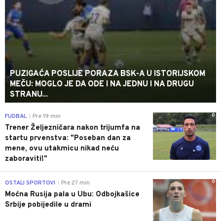
PUZIGAĆA POSLIJE PORAZA BSK-A U ISTORIJSKOM
MEČU: MOGLO JE DA ODE I NA JEDNU I NA DRUGU
STRANU...
0
FUDBAL
Pre 19 min
|
Trener Željezničara nakon trijumfa na
startu prvenstva: "Poseban dan za
mene, ovu utakmicu nikad neću
zaboraviti!"
0
OSTALI SPORTOVI
Pre 27 min
|
Moćna Rusija pala u Ubu: Odbojkašice
Srbije pobijedile u drami