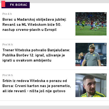
FK BORAC
0
Pre 4 h
Borac u Mađarskoj obilježava jubilej:
Revanš sa ML Vitebskom biće 50.
nastup crveno-plavih u Evropi!
0
Pre 14 h
Trener Vitebska pohvalio Banjalučane:
Publika Borčev 12. igrač, uživanje je
igrati u ovakvom ambijentu
0
Pre 14 h
Srbin iz redova Vitebska o porazu od
Borca: Crveni karton nas je poremetio,
ali ide revanš - ništa još nije gotovo