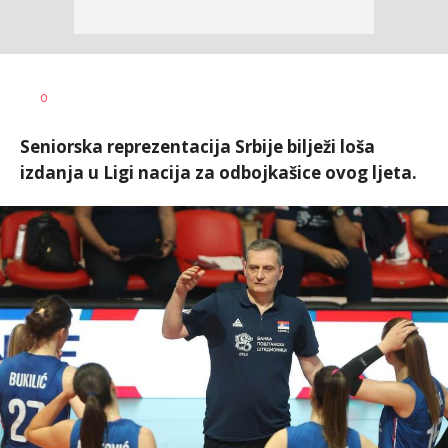
Bojan
AUTOR
0
Jakovljević
Seniorska reprezentacija Srbije bilježi loša
izdanja u Ligi nacija za odbojkašice ovog ljeta.