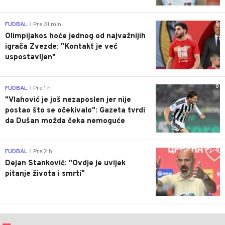
0
FUDBAL
Pre 31 min
|
Olimpijakos hoće jednog od najvažnijih
igrača Zvezde: "Kontakt je već
uspostavljen"
0
FUDBAL
Pre 1 h
|
"Vlahović je još nezaposlen jer nije
postao što se očekivalo": Gazeta tvrdi
da Dušan možda čeka nemoguće
0
FUDBAL
Pre 2 h
|
Dejan Stanković: "Ovdje je uvijek
pitanje života i smrti"