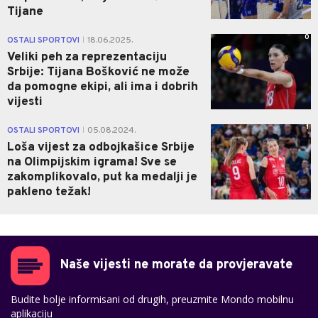
Tijane
0
OSTALI SPORTOVI
18.06.2025.
|
Veliki peh za reprezentaciju
Srbije: Tijana Bošković ne može
da pomogne ekipi, ali ima i dobrih
vijesti
1
OSTALI SPORTOVI
05.08.2024.
|
Loša vijest za odbojkašice Srbije
na Olimpijskim igrama! Sve se
zakomplikovalo, put ka medalji je
pakleno težak!
Naše vijesti ne morate da provjeravate
Budite bolje informisani od drugih, preuzmite Mondo mobilnu
aplikaciju