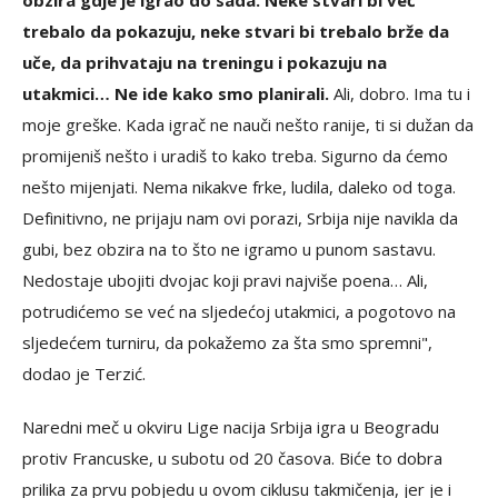
obzira gdje je igrao do sada. Neke stvari bi već
trebalo da pokazuju, neke stvari bi trebalo brže da
uče, da prihvataju na treningu i pokazuju na
utakmici… Ne ide kako smo planirali.
Ali, dobro. Ima tu i
moje greške. Kada igrač ne nauči nešto ranije, ti si dužan da
promijeniš nešto i uradiš to kako treba. Sigurno da ćemo
nešto mijenjati. Nema nikakve frke, ludila, daleko od toga.
Definitivno, ne prijaju nam ovi porazi, Srbija nije navikla da
gubi, bez obzira na to što ne igramo u punom sastavu.
Nedostaje ubojiti dvojac koji pravi najviše poena… Ali,
potrudićemo se već na sljedećoj utakmici, a pogotovo na
sljedećem turniru, da pokažemo za šta smo spremni",
dodao je Terzić.
Naredni meč u okviru Lige nacija Srbija igra u Beogradu
protiv Francuske, u subotu od 20 časova. Biće to dobra
prilika za prvu pobjedu u ovom ciklusu takmičenja, jer je i