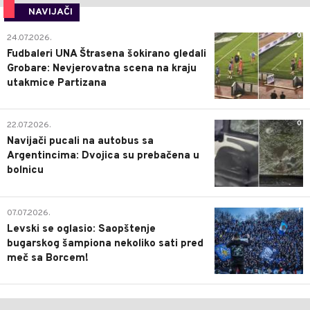
NAVIJAČI
0
24.07.2026.
Fudbaleri UNA Štrasena šokirano gledali
Grobare: Nevjerovatna scena na kraju
utakmice Partizana
0
22.07.2026.
Navijači pucali na autobus sa
Argentincima: Dvojica su prebačena u
bolnicu
1
07.07.2026.
Levski se oglasio: Saopštenje
bugarskog šampiona nekoliko sati pred
meč sa Borcem!