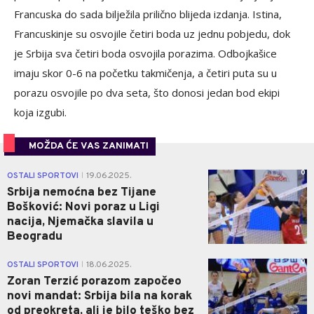
Francuska do sada bilježila prilično blijeda izdanja. Istina,
Francuskinje su osvojile četiri boda uz jednu pobjedu, dok
je Srbija sva četiri boda osvojila porazima. Odbojkašice
imaju skor 0-6 na početku takmičenja, a četiri puta su u
porazu osvojile po dva seta, što donosi jedan bod ekipi
koja izgubi.
MOŽDA ĆE VAS ZANIMATI
0
OSTALI SPORTOVI
19.06.2025.
|
Srbija nemoćna bez Tijane
Bošković: Novi poraz u Ligi
nacija, Njemačka slavila u
Beogradu
0
OSTALI SPORTOVI
18.06.2025.
|
Zoran Terzić porazom započeo
novi mandat: Srbija bila na korak
od preokreta, ali je bilo teško bez