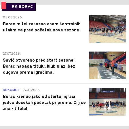
RK BORAC
0
05.08.2026.
Borac m:tel zakazao osam kontrolnih
utakmica pred početak nove sezone
0
27.07.2026.
Savić otvoreno pred start sezone:
Borac napada titulu, klub ulazi bez
dugova prema igračima!
0
RUKOMET
27.07.2026.
|
Borac krenuo jako od starta, igrači
jedva dočekali početak priprema: Cilj se
zna - titula!