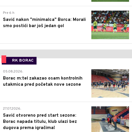
0
Pre 6 h
Savić nakon "minimalca" Borca: Morali
smo postići bar još jedan gol
RK BORAC
0
05.08.2026.
Borac m:tel zakazao osam kontrolnih
utakmica pred početak nove sezone
0
27.07.2026.
Savić otvoreno pred start sezone:
Borac napada titulu, klub ulazi bez
dugova prema igračima!