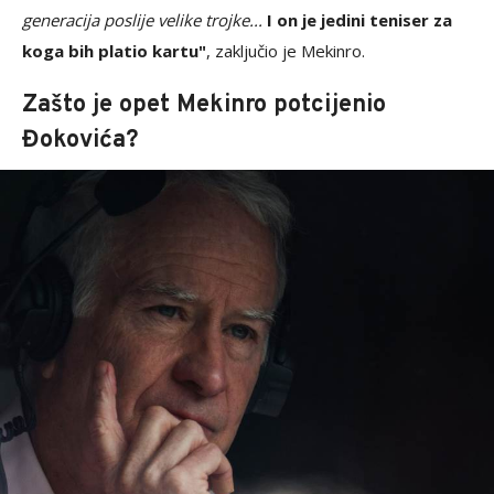
generacija poslije velike trojke...
I on je jedini teniser za
koga bih platio kartu"
, zaključio je Mekinro.
Zašto je opet Mekinro potcijenio
Đokovića?