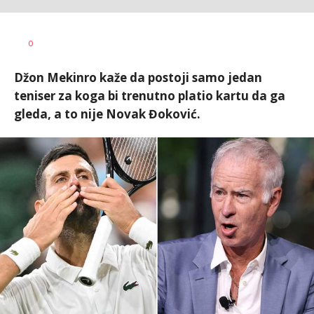
Nebojša
AUTOR
0
Šatara
Džon Mekinro kaže da postoji samo jedan
teniser za koga bi trenutno platio kartu da ga
gleda, a to nije Novak Đoković.