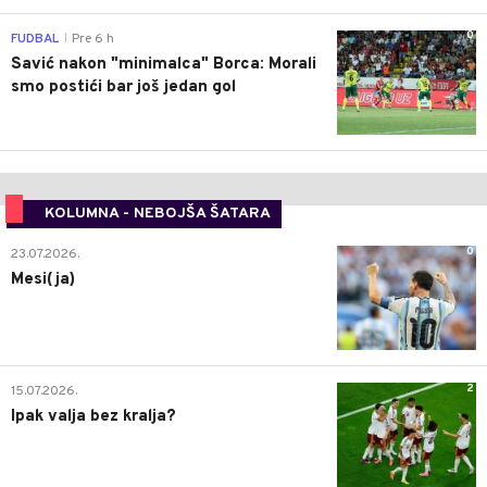
0
FUDBAL
Pre 6 h
|
Savić nakon "minimalca" Borca: Morali
smo postići bar još jedan gol
KOLUMNA - NEBOJŠA ŠATARA
0
23.07.2026.
Mesi(ja)
2
15.07.2026.
Ipak valja bez kralja?