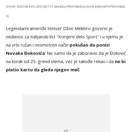
IZVOR: DUSTIN SATLOFF/GETTY IMAGES/PROFIMEDIA/GLYN KIRK/AFP/PROFIMED
IA
Legendarni američki teniser Džon Mekinro govorio je
nedavno za italijanski list "Korijere delo Sport" i u njemu je
na vrlo ružan i nesmotren način
pokušao da ponizi
Novaka Đokovića
. Ne samo da je zaboravio da je Đoković
na korak od 25. grend slema, već je takođe rekao i da
ne bi
platio kartu da gleda njegov meč
.