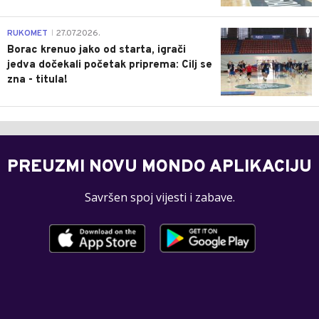
0
RUKOMET
27.07.2026.
|
Borac krenuo jako od starta, igrači
jedva dočekali početak priprema: Cilj se
zna - titula!
PREUZMI NOVU MONDO APLIKACIJU
Savršen spoj vijesti i zabave.