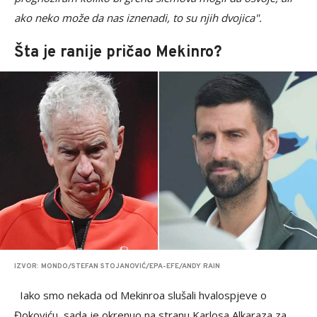
ako neko može da nas iznenadi, to su njih dvojica".
Šta je ranije pričao Mekinro?
IZVOR: MONDO/STEFAN STOJANOVIĆ/EPA-EFE/ANDY RAIN
Iako smo nekada od Mekinroa slušali hvalospjeve o
Đokoviću, sada je okrenuo na stranu Karlosa Alkaraza za