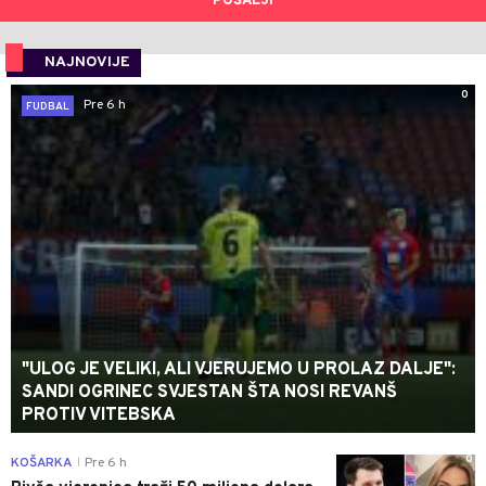
POŠALJI
NAJNOVIJE
0
Pre 6 h
FUDBAL
"ULOG JE VELIKI, ALI VJERUJEMO U PROLAZ DALJE":
SANDI OGRINEC SVJESTAN ŠTA NOSI REVANŠ
PROTIV VITEBSKA
0
KOŠARKA
Pre 6 h
|