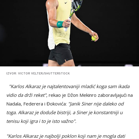
IZVOR: VICTOR VELTER/SHUTTERSTOCK
"Karlos Alkaraz je najtalentovaniji mladić koga sam ikada
vidio da drži reket"
, rekao je Džon Mekinro zaboravljajući na
Nadala, Federera i Đokovića:
"Janik Siner nije daleko od
toga. Alkaraz je doduše bistriji, a Siner je konstantniji u
tenisu koji igra i to je isto važno".
"Karlos Alkaraz je najbolji poklon koji nam je mogla dati