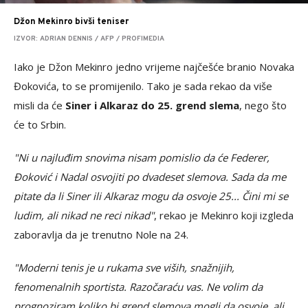
Džon Mekinro bivši teniser
IZVOR: ADRIAN DENNIS / AFP / PROFIMEDIA
Iako je Džon Mekinro jedno vrijeme najčešće branio Novaka
Đokovića, to se promijenilo. Tako je sada rekao da više
misli da će
Siner i Alkaraz do 25. grend slema
, nego što
će to Srbin.
"Ni u najluđim snovima nisam pomislio da će Federer,
Đoković i Nadal osvojiti po dvadeset slemova. Sada da me
pitate da li Siner ili Alkaraz mogu da osvoje 25... Čini mi se
ludim, ali nikad ne reci nikad"
, rekao je Mekinro koji izgleda
zaboravlja da je trenutno Nole na 24.
"Moderni tenis je u rukama sve viših, snažnijih,
fenomenalnih sportista. Razočaraću vas. Ne volim da
prognoziram koliko bi grend slemova mogli da osvoje, ali