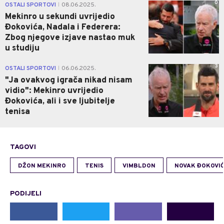
0
OSTALI SPORTOVI
08.06.2025.
|
Mekinro u sekundi uvrijedio
Đokovića, Nadala i Federera:
Zbog njegove izjave nastao muk
u studiju
3
OSTALI SPORTOVI
06.06.2025.
|
"Ja ovakvog igrača nikad nisam
vidio": Mekinro uvrijedio
Đokovića, ali i sve ljubitelje
tenisa
TAGOVI
DŽON MEKINRO
TENIS
VIMBLDON
NOVAK ĐOKOVI
PODIJELI