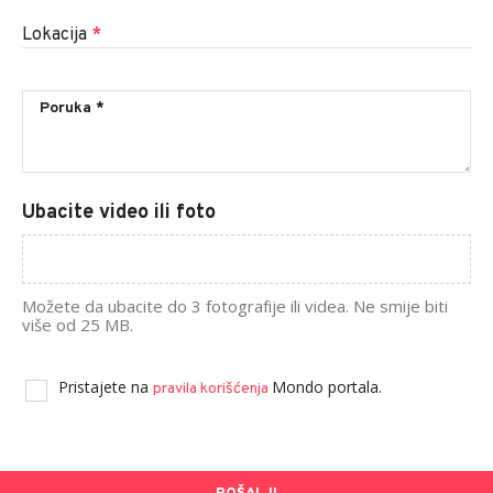
Lokacija
*
Ubacite video ili foto
Možete da ubacite do 3 fotografije ili videa. Ne smije biti
više od 25 MB.
Pristajete na
Mondo portala.
pravila korišćenja