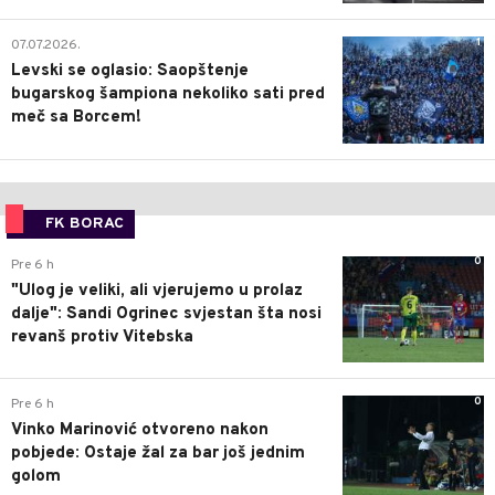
1
07.07.2026.
Levski se oglasio: Saopštenje
bugarskog šampiona nekoliko sati pred
meč sa Borcem!
FK BORAC
0
Pre 6 h
"Ulog je veliki, ali vjerujemo u prolaz
dalje": Sandi Ogrinec svjestan šta nosi
revanš protiv Vitebska
0
Pre 6 h
Vinko Marinović otvoreno nakon
pobjede: Ostaje žal za bar još jednim
golom