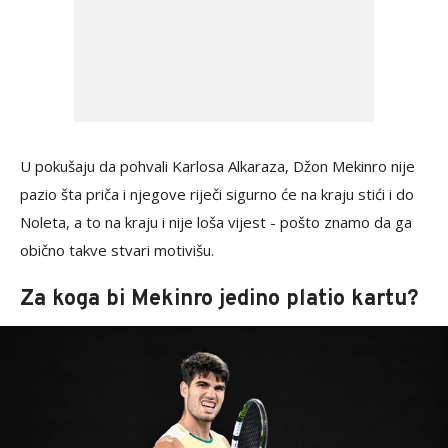
U pokušaju da pohvali Karlosa Alkaraza, Džon Mekinro nije
pazio šta priča i njegove riječi sigurno će na kraju stići i do
Noleta, a to na kraju i nije loša vijest - pošto znamo da ga
obično takve stvari motivišu.
Za koga bi Mekinro jedino platio kartu?