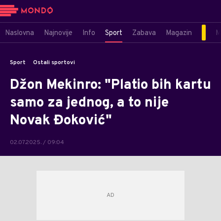
Naslovna
Najnovije
Info
Sport
Zabava
Magazin
M
Sport
Ostali sportovi
Džon Mekinro: "Platio bih kartu
samo za jednog, a to nije
Novak Đoković"
02.07.2025. / 09:04