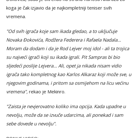
koga je čak izjavio da je najkompletniji teniser svih
vremena.
"Od svih igrača koje sam ikada gledao, a to uključuje
Novaka Đokovića, Rodžera Federera i Rafaela Nadala...
Moram da dodam i da je Rod Lejver moj idol - ali ta trojica
su najveći igrači koji su ikada igrali. Pit Sampras bi bio
sljedeći poslije Lejvera... Ali, opet ja nikada nisam vidio
igrača tako kompletnog kao Karlos Alkaraz koji može sve, u
njegovim godinama, i pritom sa osmijehom na licu većinu
vremena",
rekao je Mekinro.
"Zaista je nevjerovatno koliko ima opcija. Kada upadne u
nevolju, može da se izvuče udarcima, ali ponekad i sam
sebe dovede u nevolju".