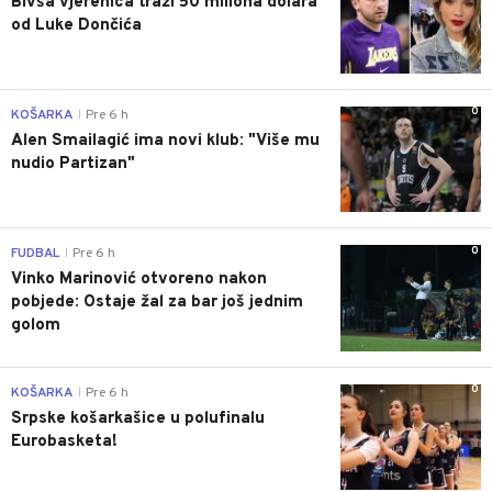
Bivša vjerenica traži 50 miliona dolara
od Luke Dončića
0
KOŠARKA
Pre 6 h
|
Alen Smailagić ima novi klub: "Više mu
nudio Partizan"
0
FUDBAL
Pre 6 h
|
Vinko Marinović otvoreno nakon
pobjede: Ostaje žal za bar još jednim
golom
0
KOŠARKA
Pre 6 h
|
Srpske košarkašice u polufinalu
Eurobasketa!