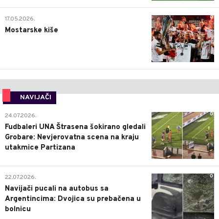
0
17.05.2026.
Mostarske kiše
NAVIJAČI
0
24.07.2026.
Fudbaleri UNA Štrasena šokirano gledali
Grobare: Nevjerovatna scena na kraju
utakmice Partizana
0
22.07.2026.
Navijači pucali na autobus sa
Argentincima: Dvojica su prebačena u
bolnicu