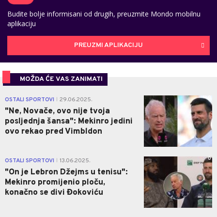
Budite bolje informisani od drugih, preuzmite Mondo mobilnu
aplikaciju
PREUZMI APLIKACIJU
MOŽDA ĆE VAS ZANIMATI
0
OSTALI SPORTOVI
29.06.2025.
|
"Ne, Novače, ovo nije tvoja
posljednja šansa": Mekinro jedini
ovo rekao pred Vimbldon
0
OSTALI SPORTOVI
13.06.2025.
|
"On je Lebron Džejms u tenisu":
Mekinro promijenio ploču,
konačno se divi Đokoviću