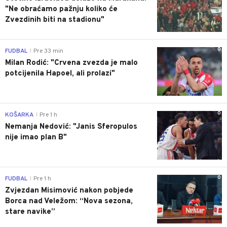
"Ne obraćamo pažnju koliko će
Zvezdinih biti na stadionu"
0
FUDBAL
Pre 33 min
|
Milan Rodić: "Crvena zvezda je malo
potcijenila Hapoel, ali prolazi"
0
KOŠARKA
Pre 1 h
|
Nemanja Nedović: "Janis Sferopulos
nije imao plan B"
0
FUDBAL
Pre 1 h
|
Zvjezdan Misimović nakon pobjede
Borca nad Veležom: “Nova sezona,
stare navike”