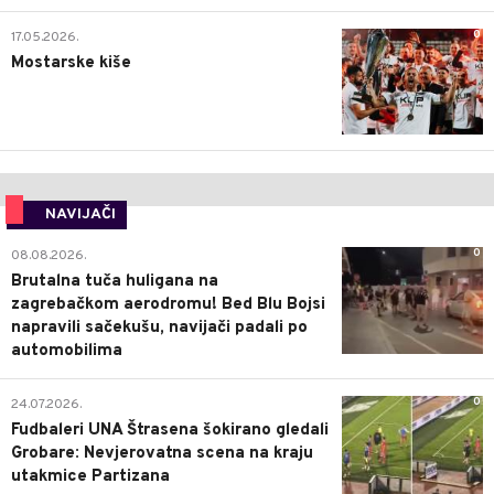
0
17.05.2026.
Mostarske kiše
NAVIJAČI
0
08.08.2026.
Brutalna tuča huligana na
zagrebačkom aerodromu! Bed Blu Bojsi
napravili sačekušu, navijači padali po
automobilima
0
24.07.2026.
Fudbaleri UNA Štrasena šokirano gledali
Grobare: Nevjerovatna scena na kraju
utakmice Partizana