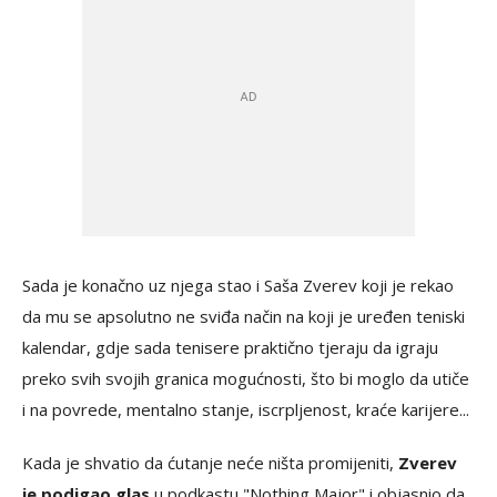
Sada je konačno uz njega stao i Saša Zverev koji je rekao
da mu se apsolutno ne sviđa način na koji je uređen teniski
kalendar, gdje sada tenisere praktično tjeraju da igraju
preko svih svojih granica mogućnosti, što bi moglo da utiče
i na povrede, mentalno stanje, iscrpljenost, kraće karijere...
Kada je shvatio da ćutanje neće ništa promijeniti,
Zverev
je podigao glas
u podkastu "Nothing Major" i objasnio da