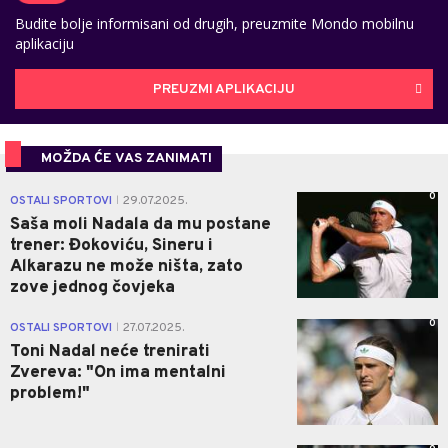
Budite bolje informisani od drugih, preuzmite Mondo mobilnu
aplikaciju
PREUZMI APLIKACIJU
MOŽDA ĆE VAS ZANIMATI
0
OSTALI SPORTOVI
29.07.2025.
|
Saša moli Nadala da mu postane
trener: Đokoviću, Sineru i
Alkarazu ne može ništa, zato
zove jednog čovjeka
0
OSTALI SPORTOVI
27.07.2025.
|
Toni Nadal neće trenirati
Zvereva: "On ima mentalni
problem!"