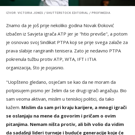
IZVOR: VICTORIA JONES / SHUTTERSTOCK EDITORIAL / PROFIMEDIA
Znamo da je još prije nekoliko godina Novak Đoković
izbačen iz Savjeta igrača ATP jer je "htio previše", a potom
je osnovao svoj Sindikat PTPA koji se prije svega zalaže za
prava slabije rangiranih tenisera. Zato je nedavno PTPA
pokrenula tužbu protiv ATP, WTA, IFT i ITIA
organizacija, što je pojasnio.
"Uopšteno gledano, osjećam se kao da ne moram da
potpisujem pismo jer želim da se drugi igrači angažuju. Bio
sam veoma aktivan, mislim u teniskoj politici, da tako
kažem.
Mislim da sam pri kraju karijere, a mnogi igrači
se oslanjaju na mene da govorim i pričam o ovim
pitanjima. Nemam ništa protiv, ali bih volio da vidim
da sadašnji lideri turneje i buduće generacije koje će