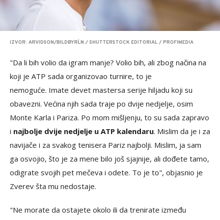
IZVOR: ARVIDSON/BILDBYRĹN / SHUTTERSTOCK EDITORIAL / PROFIMEDIA
"Da li bih volio da igram manje? Volio bih, ali zbog načina na
koji je ATP sada organizovao turnire, to je
nemoguće. Imate devet mastersa serije hiljadu koji su
obavezni. Većina njih sada traje po dvije nedjelje, osim
Monte Karla i Pariza. Po mom mišljenju, to su sada zapravo
i
najbolje dvije nedjelje u ATP kalendaru
. Mislim da je i za
navijače i za svakog tenisera Pariz najbolji. Mislim, ja sam
ga osvojio, što je za mene bilo još sjajnije, ali dođete tamo,
odigrate svojih pet mečeva i odete. To je to", objasnio je
Zverev šta mu nedostaje.
"Ne morate da ostajete okolo ili da trenirate između