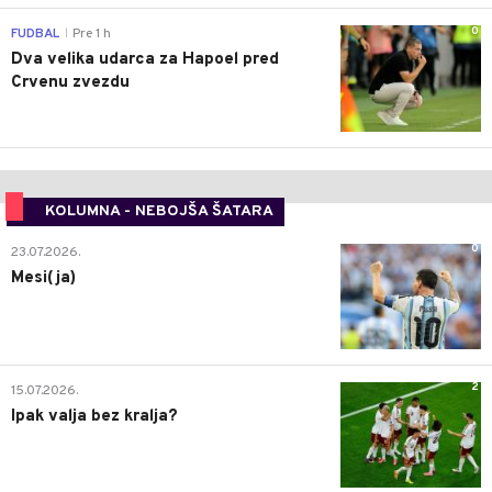
0
FUDBAL
Pre 1 h
|
Dva velika udarca za Hapoel pred
Crvenu zvezdu
KOLUMNA - NEBOJŠA ŠATARA
0
23.07.2026.
Mesi(ja)
2
15.07.2026.
Ipak valja bez kralja?