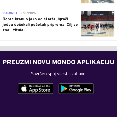
0
RUKOMET
27.07.2026.
|
Borac krenuo jako od starta, igrači
jedva dočekali početak priprema: Cilj se
zna - titula!
PREUZMI NOVU MONDO APLIKACIJU
Savršen spoj vijesti i zabave.