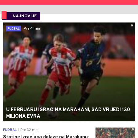
NAJNOVIJE
0
Pre 4 min
FUDBAL
U FEBRUARU IGRAO NA MARAKANI, SAD VRIJEDI 130
MILIONA EVRA
0
FUDBAL
Pre 32 min
|
Stotine Izraelaca dolaze na Marakanu: