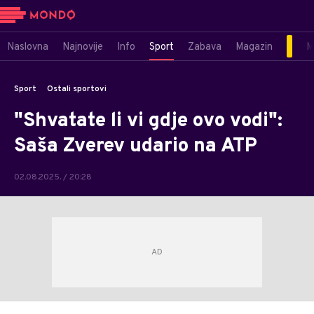
Naslovna
Najnovije
Info
Sport
Zabava
Magazin
M
Sport
Ostali sportovi
"Shvatate li vi gdje ovo vodi":
Saša Zverev udario na ATP
02.08.2025. / 20:28