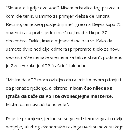
"Shvatate li gdje ovo vodi? Nisam pristalica tog pravca u
kom ide tenis. Uzmimo za primjer Aleksa de Minora.
Recimo, on je svoj posljednji meč igrao na Dejvis kupu 25.
novembra, a prvi sljedeći meč na Junajted kupu 27.
decembra. Dakle, imate mjesec dana pauze. Kako da
uzmete dvije nedjelje odmora i pripremite tijelo za novu
sezonu? Više nemate vremena za takve stvari", podsjetio
je Zverev kako je ATP "raširio" kalendar.
"Mislim da ATP mora ozbiljno da razmisli o ovom pitanju i
da pronađe rješenje, a iskreno,
nisam čuo nijednog
igrača da kaže da voli te dvonedjeljne masterse.
Mislim da ni navijači to ne vole".
Prije te promjene, jedino su se grend slemovi igrali u dvije
nedjelje, ali zbog ekonomskih razloga uveli su novosti koje