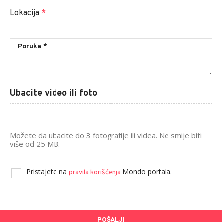
Lokacija
*
Ubacite video ili foto
Možete da ubacite do 3 fotografije ili videa. Ne smije biti
više od 25 MB.
Pristajete na
Mondo portala.
pravila korišćenja
POŠALJI