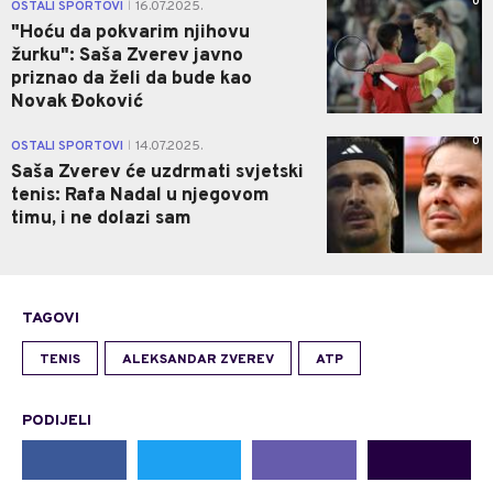
0
OSTALI SPORTOVI
16.07.2025.
|
"Hoću da pokvarim njihovu
žurku": Saša Zverev javno
priznao da želi da bude kao
Novak Đoković
0
OSTALI SPORTOVI
14.07.2025.
|
Saša Zverev će uzdrmati svjetski
tenis: Rafa Nadal u njegovom
timu, i ne dolazi sam
TAGOVI
TENIS
ALEKSANDAR ZVEREV
ATP
PODIJELI