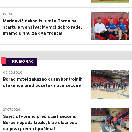
1
Pre 14 h
Marinović nakon trijumfa Borca na
startu prvenstva: Momci dobro rade,
imamo širinu za dva fronta!
RK BORAC
0
05.08.2026.
Borac m:tel zakazao osam kontrolnih
utakmica pred početak nove sezone
0
27.07.2026.
Savić otvoreno pred start sezone:
Borac napada titulu, klub ulazi bez
dugova prema igračima!