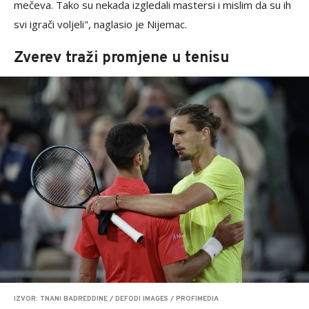
mečeva. Tako su nekada izgledali mastersi i mislim da su ih
svi igrači voljeli", naglasio je Nijemac.
Zverev traži promjene u tenisu
IZVOR: TNANI BADREDDINE / DEFODI IMAGES / PROFIMEDIA