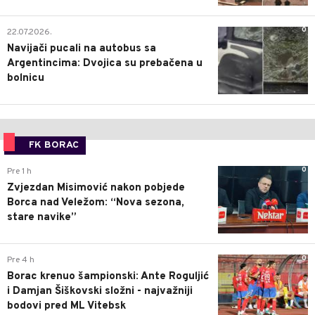
0
22.07.2026.
Navijači pucali na autobus sa
Argentincima: Dvojica su prebačena u
bolnicu
FK BORAC
0
Pre 1 h
Zvjezdan Misimović nakon pobjede
Borca nad Veležom: “Nova sezona,
stare navike”
0
Pre 4 h
Borac krenuo šampionski: Ante Roguljić
i Damjan Šiškovski složni - najvažniji
bodovi pred ML Vitebsk