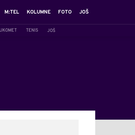
M:TEL
KOLUMNE
FOTO
JOŠ
UKOMET
TENIS
JOŠ