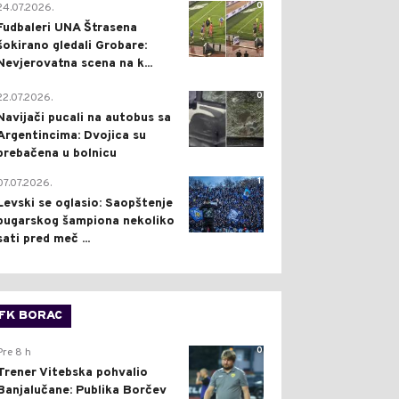
0
24.07.2026.
Fudbaleri UNA Štrasena
šokirano gledali Grobare:
Nevjerovatna scena na k...
0
22.07.2026.
Navijači pucali na autobus sa
Argentincima: Dvojica su
prebačena u bolnicu
1
07.07.2026.
Levski se oglasio: Saopštenje
bugarskog šampiona nekoliko
sati pred meč ...
FK BORAC
0
Pre 8 h
Trener Vitebska pohvalio
Banjalučane: Publika Borčev