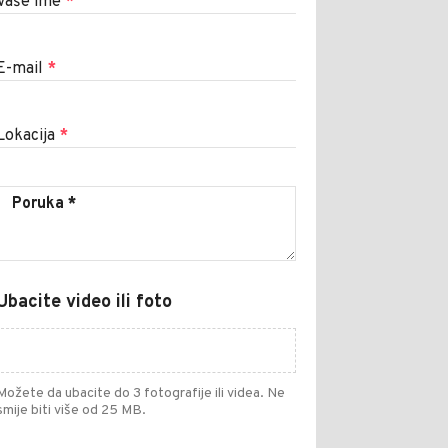
Vaše ime
*
E-mail
*
Lokacija
*
Ubacite video ili foto
Možete da ubacite do 3 fotografije ili videa. Ne
smije biti više od 25 MB.