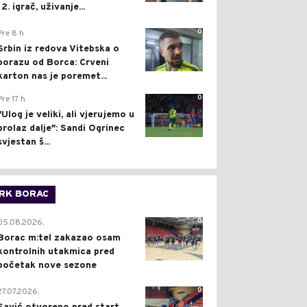
12. igrač, uživanje...
0
Pre 8 h
Srbin iz redova Vitebska o
porazu od Borca: Crveni
karton nas je poremet...
0
Pre 17 h
"Ulog je veliki, ali vjerujemo u
prolaz dalje": Sandi Ogrinec
svjestan š...
RK BORAC
0
05.08.2026.
Borac m:tel zakazao osam
kontrolnih utakmica pred
početak nove sezone
0
27.07.2026.