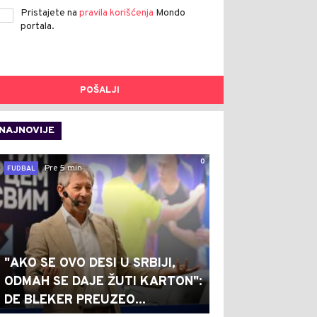
Pristajete na
pravila korišćenja
Mondo
portala.
POŠALJI
NAJNOVIJE
0
Pre 5 min
FUDBAL
"AKO SE OVO DESI U SRBIJI,
ODMAH SE DAJE ŽUTI KARTON":
DE BLEKER PREUZEO...