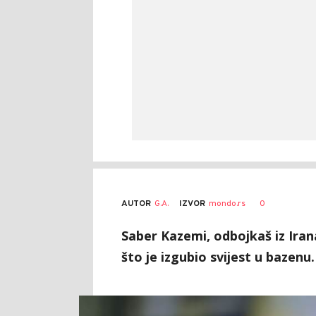
AUTOR
G.A.
0
IZVOR
mondo.rs
Saber Kazemi, odbojkaš iz Iran
što je izgubio svijest u bazenu.