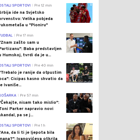
0
OSTALI SPORTOVI
Pre 12 min
|
Srbija ide na Svjetsko
prvenstvo: Velika pobjeda
rukometaša u "Pioniru"
0
FUDBAL
Pre 17 min
|
"Znam zašto sam u
Partizanu": Baba predstavljen
u Humskoj, tvrdi da je u...
0
OSTALI SPORTOVI
Pre 40 min
|
"Trebalo je ranije da otpustim
oca": Cicipas kasno shvatio da
je Ivaniše...
0
KOŠARKA
Pre 57 min
|
"Čekajte, nisam tako mislio":
Toni Parker napravio novi
skandal, pa se j...
0
OSTALI SPORTOVI
Pre 1 h
|
"Ana, da li ti je ljepota bila
mana?": Ivanovićeva otkrila