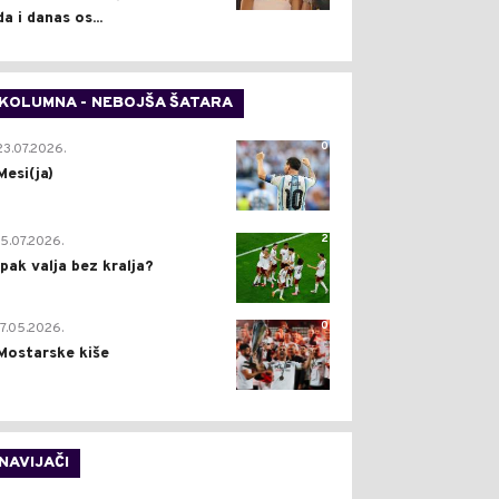
da i danas os...
KOLUMNA - NEBOJŠA ŠATARA
0
23.07.2026.
Mesi(ja)
2
15.07.2026.
Ipak valja bez kralja?
0
17.05.2026.
Mostarske kiše
NAVIJAČI