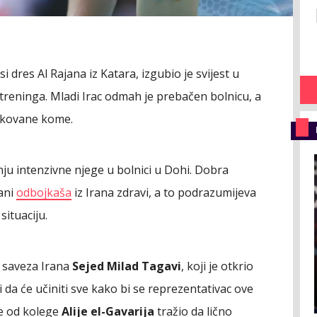
si dres Al Rajana iz Katara, izgubio je svijest u
treninga. Mladi Irac odmah je prebačen bolnicu, a
dukovane kome.
nju intenzivne njege u bolnici u Dohi. Dobra
gani
odbojkaša
iz Irana zdravi, a to podrazumijeva
 situaciju.
g saveza Irana
Sejed Milad Tagavi
, koji je otkrio
i da će učiniti sve kako bi se reprezentativac ove
je od kolege
Alije el-Gavarija
tražio da lično