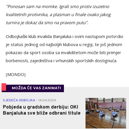
"Ponosan sam na momke. Igrali smo protiv izuzetno
kvalitetnih protivnika, a plasman u finale ovako jakog
turnira je dokaz da smo na pravom putu".
Odbojkaški klub invalida Banjaluka i ovim nastupom potvrdio
je status jednog od najboljih klubova u regiji, te još jednom
pokazao da sport osoba sa invaliditetom može biti primjer
borbenosti, zajedništva i vrhunskih sportskih dostignuća.
(MONDO)
MOŽDA ĆE VAS ZANIMATI
0
SJEDEĆA ODBOJKA
14.04.2024.
|
Pobjeda u gradskom derbiju: OKI
Banjaluka sve bliže odbrani titule