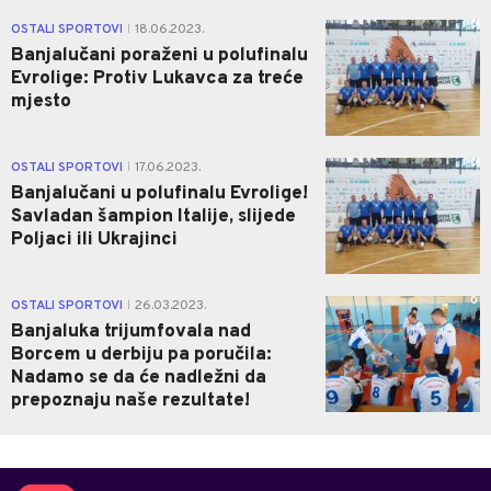
0
OSTALI SPORTOVI
18.06.2023.
|
Banjalučani poraženi u polufinalu
Evrolige: Protiv Lukavca za treće
mjesto
0
OSTALI SPORTOVI
17.06.2023.
|
Banjalučani u polufinalu Evrolige!
Savladan šampion Italije, slijede
Poljaci ili Ukrajinci
0
OSTALI SPORTOVI
26.03.2023.
|
Banjaluka trijumfovala nad
Borcem u derbiju pa poručila:
Nadamo se da će nadležni da
prepoznaju naše rezultate!