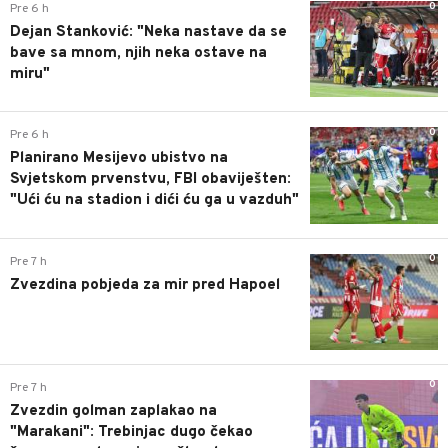
0
Pre 6 h
Dejan Stanković: "Neka nastave da se
bave sa mnom, njih neka ostave na
miru"
0
Pre 6 h
Planirano Mesijevo ubistvo na
Svjetskom prvenstvu, FBI obaviješten:
"Ući ću na stadion i dići ću ga u vazduh"
0
Pre 7 h
Zvezdina pobjeda za mir pred Hapoel
0
Pre 7 h
Zvezdin golman zaplakao na
"Marakani": Trebinjac dugo čekao