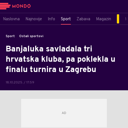
Naslovna
Najnovije
Info
Sport
Zabava
Magazin
M
Sport
Ostali sportovi
Banjaluka savladala tri
hrvatska kluba, pa poklekla u
finalu turnira u Zagrebu
18.10.2025. / 17:59