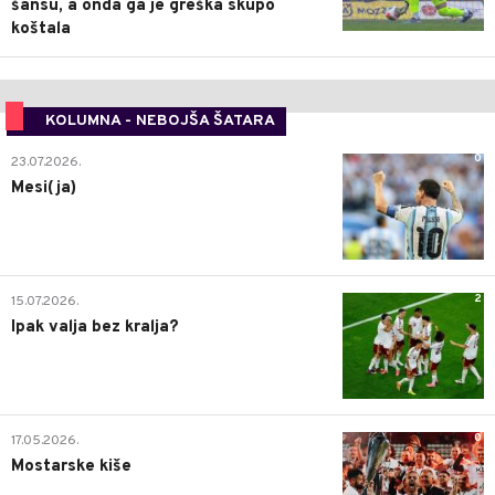
šansu, a onda ga je greška skupo
koštala
KOLUMNA - NEBOJŠA ŠATARA
0
23.07.2026.
Mesi(ja)
2
15.07.2026.
Ipak valja bez kralja?
0
17.05.2026.
Mostarske kiše