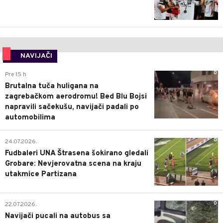
NAVIJAČI
0
Pre 15 h
Brutalna tuča huligana na
zagrebačkom aerodromu! Bed Blu Bojsi
napravili sačekušu, navijači padali po
automobilima
0
24.07.2026.
Fudbaleri UNA Štrasena šokirano gledali
Grobare: Nevjerovatna scena na kraju
utakmice Partizana
0
22.07.2026.
Navijači pucali na autobus sa