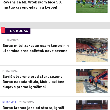
Revanš sa ML Vitebskom biće 50.
nastup crveno-plavih u Evropi!
RK BORAC
0
05.08.2026.
Borac m:tel zakazao osam kontrolnih
utakmica pred početak nove sezone
0
27.07.2026.
Savić otvoreno pred start sezone:
Borac napada titulu, klub ulazi bez
dugova prema igračima!
0
RUKOMET
27.07.2026.
|
Borac krenuo jako od starta, igrači