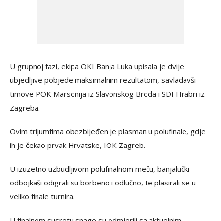
U grupnoj fazi, ekipa OKI Banja Luka upisala je dvije
ubjedljive pobjede maksimalnim rezultatom, savladavši
timove POK Marsonija iz Slavonskog Broda i SDI Hrabri iz
Zagreba.
Ovim trijumfima obezbijeđen je plasman u polufinale, gdje
ih je čekao prvak Hrvatske, IOK Zagreb.
U izuzetno uzbudljivom polufinalnom meču, banjalučki
odbojkaši odigrali su borbeno i odlučno, te plasirali se u
veliko finale turnira.
U finalnom susretu snage su odmjerili sa aktuelnim