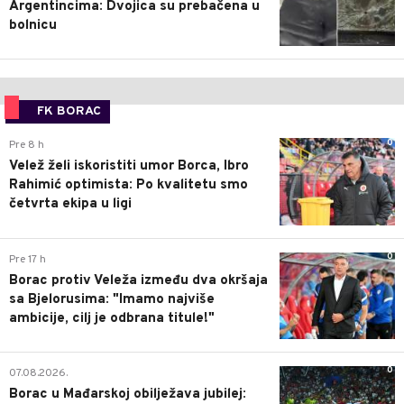
Argentincima: Dvojica su prebačena u
bolnicu
FK BORAC
0
Pre 8 h
Velež želi iskoristiti umor Borca, Ibro
Rahimić optimista: Po kvalitetu smo
četvrta ekipa u ligi
0
Pre 17 h
Borac protiv Veleža između dva okršaja
sa Bjelorusima: "Imamo najviše
ambicije, cilj je odbrana titule!"
0
07.08.2026.
Borac u Mađarskoj obilježava jubilej: