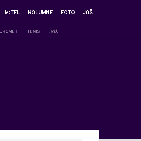
M:TEL
KOLUMNE
FOTO
JOŠ
UKOMET
TENIS
JOŠ