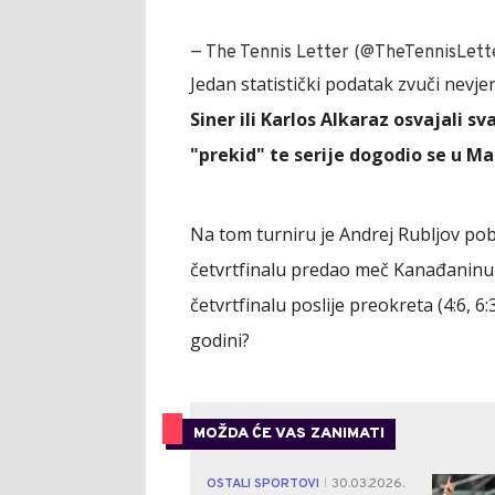
— The Tennis Letter (@TheTennisLett
Jedan statistički podatak zvuči nevjer
Siner ili Karlos Alkaraz osvajali sv
"prekid" te serije dogodio se u Ma
Na tom turniru je Andrej Rubljov pobij
četvrtfinalu predao meč Kanađaninu 
četvrtfinalu poslije preokreta (4:6, 6:
godini?
MOŽDA ĆE VAS ZANIMATI
OSTALI SPORTOVI
30.03.2026.
|