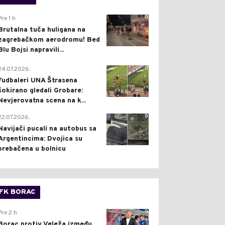
0
Pre 1 h
Brutalna tuča huligana na
zagrebačkom aerodromu! Bed
Blu Bojsi napravili...
0
24.07.2026.
Fudbaleri UNA Štrasena
šokirano gledali Grobare:
Nevjerovatna scena na k...
0
22.07.2026.
Navijači pucali na autobus sa
Argentincima: Dvojica su
prebačena u bolnicu
FK BORAC
0
Pre 2 h
Borac protiv Veleža između