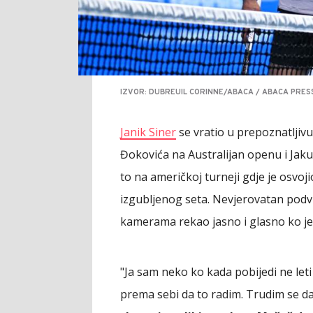
IZVOR: DUBREUIL CORINNE/ABACA / ABACA PRESS
Janik Siner
se vratio u prepoznatljiv
Đokovića na Australijan openu i Jak
to na američkoj turneji gdje je osvoji
izgubljenog seta. Nevjerovatan podvig 
kamerama rekao jasno i glasno ko je 
"Ja sam neko ko kada pobijedi ne leti 
prema sebi da to radim. Trudim se d