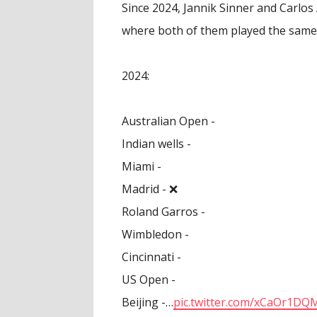
Since 2024, Jannik Sinner and Carlo
where both of them played the same
2024:
Australian Open -
Indian wells -
Miami -
Madrid - ❌
Roland Garros -
Wimbledon -
Cincinnati -
US Open -
Beijing -…
pic.twitter.com/xCaOr1DQ