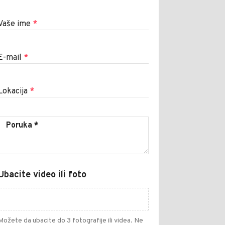
Vaše ime
*
E-mail
*
Lokacija
*
Ubacite video ili foto
Možete da ubacite do 3 fotografije ili videa. Ne