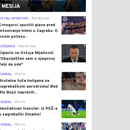
MESIJA
0
OSTALI SPORTOVI
Pre 42 min
|
Crnogorci spustili glave pred
intoniranje himni u Zagrebu: O
ovom potezu...
0
KOŠARKA
Pre 57 min
|
Oglasio se Ostoja Mijailović:
"Obaviješten sam o njegovoj
želji da ode"
0
FUDBAL
Pre 1 h
|
Brutalna tuča huligana na
zagrebačkom aerodromu! Bed
Blu Bojsi napravili...
0
FUDBAL
Pre 1 h
|
Neočekivan transfer: Iz PSŽ-a
u zagrebački Dinamo!
0
FUDBAL
Pre 1 h
|