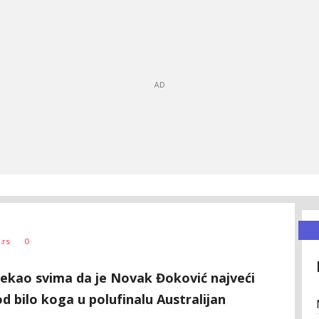
0
.rs
rekao svima da je Novak Đoković najveći
od bilo koga u polufinalu Australijan