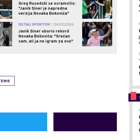
Greg Rusedski se osramotio:
"Janik Siner je napredna
verzija Novaka Đokovića"
0
0
OSTALI SPORTOVI
24.03.2026.
|
Janik Siner oborio rekord
Novaka Đokovića: "Srećan
sam, ali ja ne igram za ovo"
TENIS