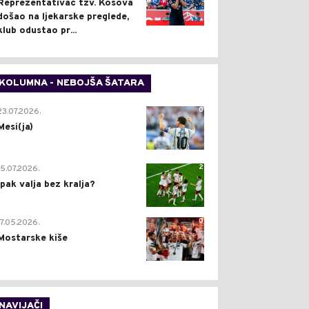
Reprezentativac tzv. Kosova
došao na ljekarske preglede,
klub odustao pr...
KOLUMNA - NEBOJŠA ŠATARA
0
23.07.2026.
Mesi(ja)
2
15.07.2026.
Ipak valja bez kralja?
0
17.05.2026.
Mostarske kiše
NAVIJAČI