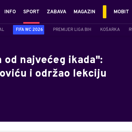
INFO
SPORT
ZABAVA
MAGAZIN
MOBIT
AL
FIFA WC 2026
PREMIJER LIGA BIH
KOŠARKA
R
m od najvećeg ikada":
oviću i održao lekciju