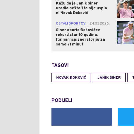
Kažu da je Janik Siner
uradio nešto što nije uspio
ni Novak Đoković
OSTALI SPORTOVI
24.03.2026.
|
Siner oborio Đokovićev
rekord star 10 godina:
Italijan ispisao istoriju za
samo 71 minut
TAGOVI
NOVAK ĐOKOVIĆ
JANIK SINER
PODIJELI