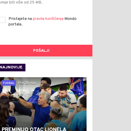
smije biti više od 25 MB.
Pristajete na
pravila korišćenja
Mondo
portala.
POŠALJI
NAJNOVIJE
0
Pre 28 min
FUDBAL
PREMINUO OTAC LIONELA