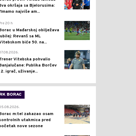
dva okršaja sa Bjelorusima:
"Imamo najviše am...
0
Pre 20 h
Borac u Mađarskoj obilježava
jubilej: Revanš sa ML
Vitebskom biće 50. na...
0
07.08.2026.
Trener Vitebska pohvalio
Banjalučane: Publika Borčev
12. igrač, uživanje...
RK BORAC
0
05.08.2026.
Borac m:tel zakazao osam
kontrolnih utakmica pred
početak nove sezone