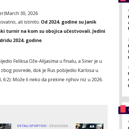
March 30, 2026
er)
ovatno, ali istinito.
Od 2024. godine su Janik
aki turnir na kom su obojica učestvovali. Jedini
dridu 2024. godine
.
edio Feliksa Ože-Alijasima u finalu, a Siner je u
zbog povrede, dok je Rus pobijedio Karlosa u
3, 6:2). Može li neko da prekine njihov niz u 2026.
0
0
OSTALI SPORTOVI
29.03.2026.
|