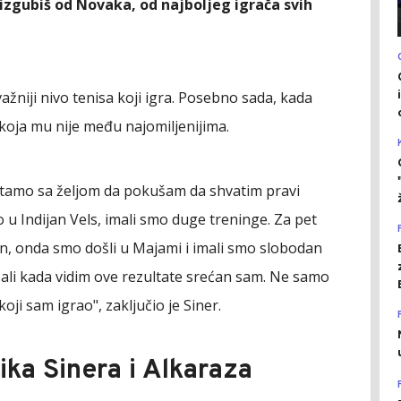
 izgubiš od Novaka, od najboljeg igrača svih
ažniji nivo tenisa koji igra. Posebno sada, kada
i koja mu nije među najomiljenijima.
m tamo sa željom da pokušam da shvatim pravi
o u Indijan Vels, imali smo duge treninge. Za pet
n, onda smo došli u Majami i imali smo slobodan
 ali kada vidim ove rezultate srećan sam. Ne samo
oji sam igrao", zaključio je Siner.
ika Sinera i Alkaraza