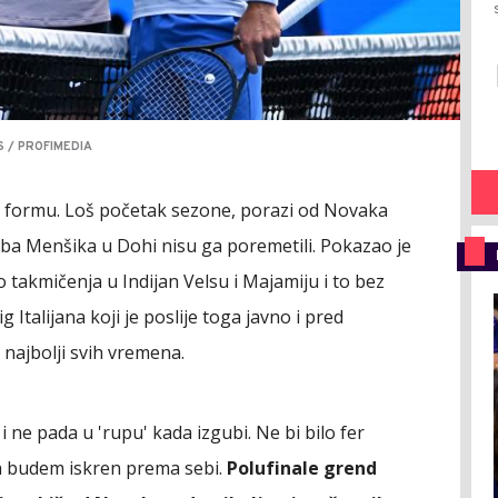
 / PROFIMEDIA
u formu. Loš početak sezone, porazi od Novaka
uba Menšika u Dohi nisu ga poremetili. Pokazao je
o takmičenja u Indijan Velsu i Majamiju i to bez
Italijana koji je poslije toga javno i pred
najbolji svih vremena.
i ne pada u 'rupu' kada izgubi. Ne bi bilo fer
a budem iskren prema sebi.
Polufinale grend