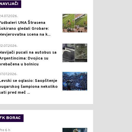
NAVIJAČI
0
24.07.2026.
Fudbaleri UNA Štrasena
šokirano gledali Grobare:
Nevjerovatna scena na k...
0
22.07.2026.
Navijači pucali na autobus sa
Argentincima: Dvojica su
prebačena u bolnicu
1
07.07.2026.
Levski se oglasio: Saopštenje
bugarskog šampiona nekoliko
sati pred meč ...
FK BORAC
0
Pre 6 h