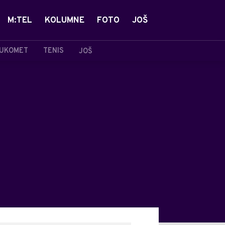
M:TEL
KOLUMNE
FOTO
JOŠ
UKOMET
TENIS
JOŠ