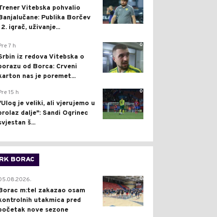
Trener Vitebska pohvalio
Banjalučane: Publika Borčev
12. igrač, uživanje...
0
Pre 7 h
Srbin iz redova Vitebska o
porazu od Borca: Crveni
karton nas je poremet...
0
Pre 15 h
"Ulog je veliki, ali vjerujemo u
prolaz dalje": Sandi Ogrinec
svjestan š...
RK BORAC
0
05.08.2026.
Borac m:tel zakazao osam
kontrolnih utakmica pred
početak nove sezone