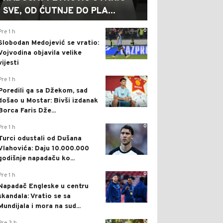
SVE, OD ĆUTNJE DO PLA...
0
Pre 1 h
Slobodan Medojević se vratio:
Vojvodina objavila velike
vijesti
0
Pre 1 h
Poredili ga sa Džekom, sad
došao u Mostar: Bivši izdanak
Borca Faris Dže...
0
Pre 1 h
Turci odustali od Dušana
Vlahovića: Daju 10.000.000
godišnje napadaču ko...
0
Pre 1 h
Napadač Engleske u centru
skandala: Vratio se sa
Mundijala i mora na sud...
0