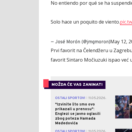
No entiendo por qué se ha suspendid
Solo hace un poquito de viento.
pic.t
May 12, 2
— José Morón (@jmgmoron)
Prvi favorit na Čelendžeru u Zagrebu j
favorit Sintaro Močiuzuki ispao već 
MOŽDA ĆE VAS ZANIMATI
OSTALI SPORTOVI
11.05.2026.
|
"Izvinite što smo ovo
prikazali u prenosu":
Englezi se javno oglasili
zbog poteza Hamada
Međedovića
OSTALI SPORTOVI
11.05.2026.
|