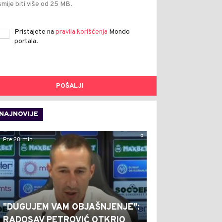
smije biti više od 25 MB.
Pristajete na
pravila korišćenja
Mondo
portala.
POŠALJI
NAJNOVIJE
0
Pre 28 min
"DUGUJEM VAM OBJAŠNJENJE":
RADOSAV PETROVIĆ OTKRIO