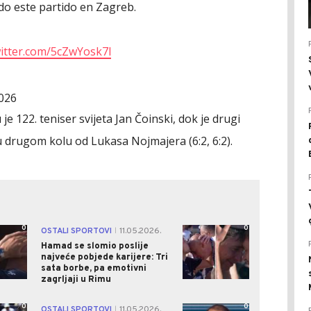
o este partido en Zagreb.
witter.com/5cZwYosk7l
026
e 122. teniser svijeta Jan Čoinski, dok je drugi
u drugom kolu od Lukasa Nojmajera (6:2, 6:2).
0
0
OSTALI SPORTOVI
11.05.2026.
|
Hamad se slomio poslije
najveće pobjede karijere: Tri
sata borbe, pa emotivni
zagrljaji u Rimu
0
0
OSTALI SPORTOVI
11.05.2026.
|