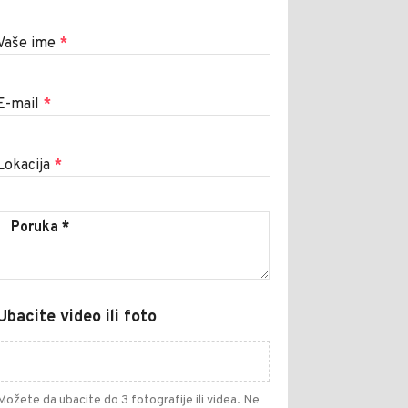
Vaše ime
*
E-mail
*
Lokacija
*
Ubacite video ili foto
Možete da ubacite do 3 fotografije ili videa. Ne