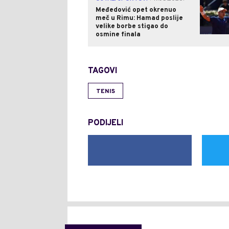
Međedović opet okrenuo
meč u Rimu: Hamad poslije
velike borbe stigao do
osmine finala
TAGOVI
TENIS
PODIJELI