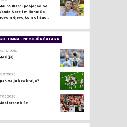
Pre 3 h
Mauro Ikardi pobjegao od
Vande Nare i miliona: Sa
novom djevojkom otišao...
KOLUMNA - NEBOJŠA ŠATARA
0
23.07.2026.
Mesi(ja)
2
15.07.2026.
Ipak valja bez kralja?
0
17.05.2026.
Mostarske kiše