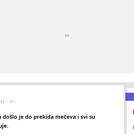
0
.rs
došlo je do prekida mečeva i svi su
uje.