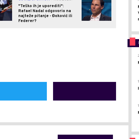
"Teško ih je uporediti":
Rafael Nadal odgovorio na
najteže pitanje - Đoković ili
Federer?