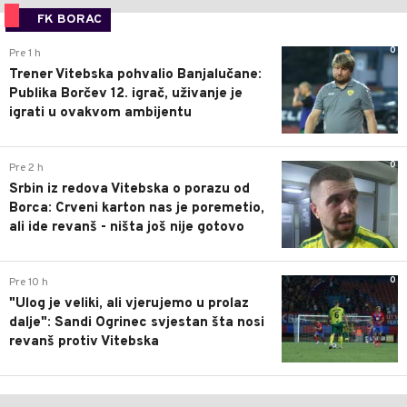
FK BORAC
0
Pre 1 h
Trener Vitebska pohvalio Banjalučane:
Publika Borčev 12. igrač, uživanje je
igrati u ovakvom ambijentu
0
Pre 2 h
Srbin iz redova Vitebska o porazu od
Borca: Crveni karton nas je poremetio,
ali ide revanš - ništa još nije gotovo
0
Pre 10 h
"Ulog je veliki, ali vjerujemo u prolaz
dalje": Sandi Ogrinec svjestan šta nosi
revanš protiv Vitebska