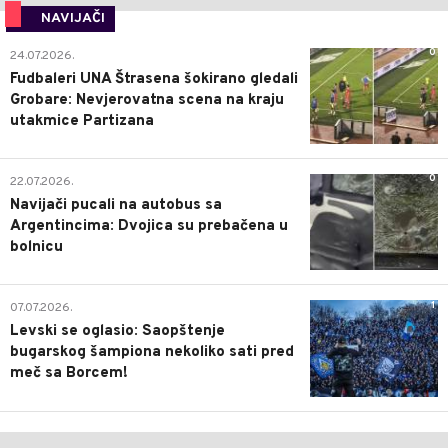
NAVIJAČI
0
24.07.2026.
Fudbaleri UNA Štrasena šokirano gledali
Grobare: Nevjerovatna scena na kraju
utakmice Partizana
0
22.07.2026.
Navijači pucali na autobus sa
Argentincima: Dvojica su prebačena u
bolnicu
1
07.07.2026.
Levski se oglasio: Saopštenje
bugarskog šampiona nekoliko sati pred
meč sa Borcem!