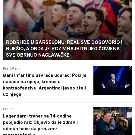
RODRI IDE U BARSELONU: REAL SVE DOGOVORIO I
RIJEŠIO, A ONDA JE POZIV NAJBITNIJEG ČOVJEKA
SVE OBRNUO NAGLAVAČKE
0
Pre 59 min
Đani Infantino uzvraća udarac: Poslije
napada na njega, krenuo u
kontraofanzivu, Argentinci javno stali
uz njega
0
Pre 1 h
Legendarni trener sa 74 godine
pobijedio rak: Objavio da je zdrav i
odmah hoće da preuzme