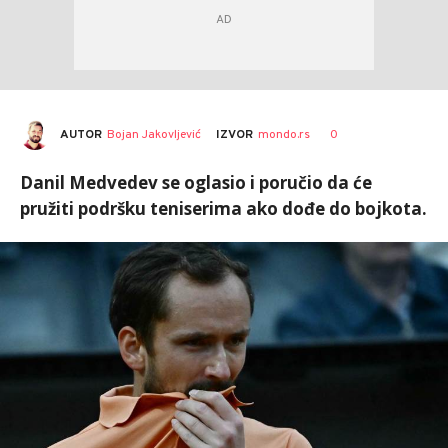
AUTOR
Bojan Jakovljević
0
IZVOR
mondo.rs
Danil Medvedev se oglasio i poručio da će
pružiti podršku teniserima ako dođe do bojkota.