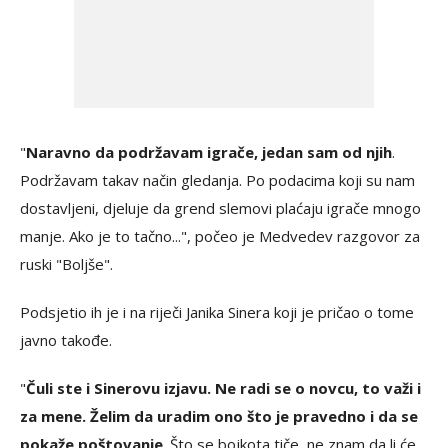
"
Naravno da podržavam igrače, jedan sam od njih
.
Podržavam takav način gledanja. Po podacima koji su nam
dostavljeni, djeluje da grend slemovi plaćaju igrače mnogo
manje. Ako je to tačno...", počeo je Medvedev razgovor za
ruski "Boljše".
Podsjetio ih je i na riječi Janika Sinera koji je pričao o tome
javno takođe.
"
Čuli ste i Sinerovu izjavu. Ne radi se o novcu, to važi i
za mene. Želim da uradim ono što je pravedno i da se
pokaže poštovanje
. Što se bojkota tiče, ne znam da li će