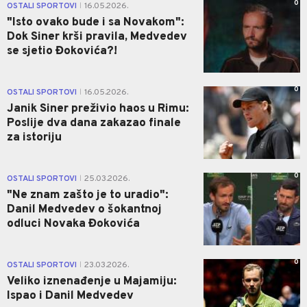
0
OSTALI SPORTOVI
16.05.2026.
|
"Isto ovako bude i sa Novakom":
Dok Siner krši pravila, Medvedev
se sjetio Đokovića?!
0
OSTALI SPORTOVI
16.05.2026.
|
Janik Siner preživio haos u Rimu:
Poslije dva dana zakazao finale
za istoriju
0
OSTALI SPORTOVI
25.03.2026.
|
"Ne znam zašto je to uradio":
Danil Medvedev o šokantnoj
odluci Novaka Đokovića
0
OSTALI SPORTOVI
23.03.2026.
|
Veliko iznenađenje u Majamiju:
Ispao i Danil Medvedev