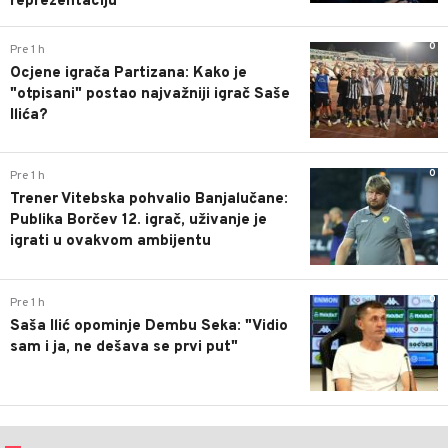
reprezentaciju
0
Pre 1 h
Ocjene igrača Partizana: Kako je
"otpisani" postao najvažniji igrač Saše
Ilića?
0
Pre 1 h
Trener Vitebska pohvalio Banjalučane:
Publika Borčev 12. igrač, uživanje je
igrati u ovakvom ambijentu
0
Pre 1 h
Saša Ilić opominje Dembu Seka: "Vidio
sam i ja, ne dešava se prvi put"