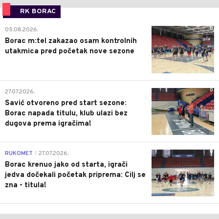
RK BORAC
0
05.08.2026.
Borac m:tel zakazao osam kontrolnih
utakmica pred početak nove sezone
0
27.07.2026.
Savić otvoreno pred start sezone:
Borac napada titulu, klub ulazi bez
dugova prema igračima!
0
RUKOMET
27.07.2026.
|
Borac krenuo jako od starta, igrači
jedva dočekali početak priprema: Cilj se
zna - titula!