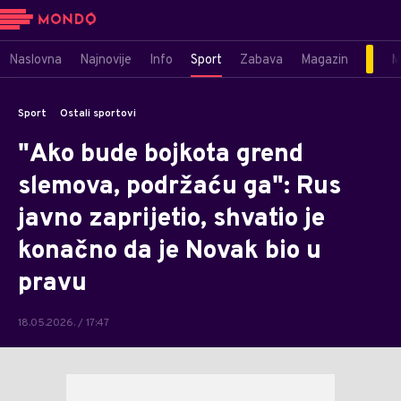
Naslovna
Najnovije
Info
Sport
Zabava
Magazin
M
Sport
Ostali sportovi
"Ako bude bojkota grend
slemova, podržaću ga": Rus
javno zaprijetio, shvatio je
konačno da je Novak bio u
pravu
18.05.2026. / 17:47