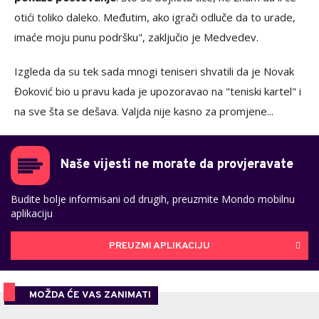
otići toliko daleko. Međutim, ako igrači odluče da to urade,
imaće moju punu podršku", zaključio je Medvedev.
Izgleda da su tek sada mnogi teniseri shvatili da je Novak
Đoković bio u pravu kada je upozoravao na "teniski kartel" i
na sve šta se dešava. Valjda nije kasno za promjene...
Naše vijesti ne morate da provjeravate
Budite bolje informisani od drugih, preuzmite Mondo mobilnu
aplikaciju
PREUZMI APLIKACIJU
MOŽDA ĆE VAS ZANIMATI