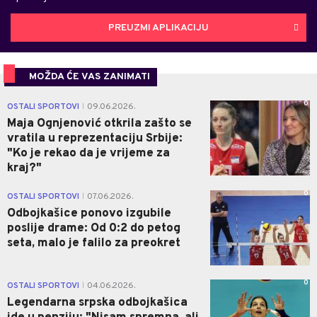
PREUZMI APLIKACIJU
MOŽDA ĆE VAS ZANIMATI
0
OSTALI SPORTOVI
09.06.2026.
|
Maja Ognjenović otkrila zašto se
vratila u reprezentaciju Srbije:
"Ko je rekao da je vrijeme za
kraj?"
0
OSTALI SPORTOVI
07.06.2026.
|
Odbojkašice ponovo izgubile
poslije drame: Od 0:2 do petog
seta, malo je falilo za preokret
0
OSTALI SPORTOVI
04.06.2026.
|
Legendarna srpska odbojkašica