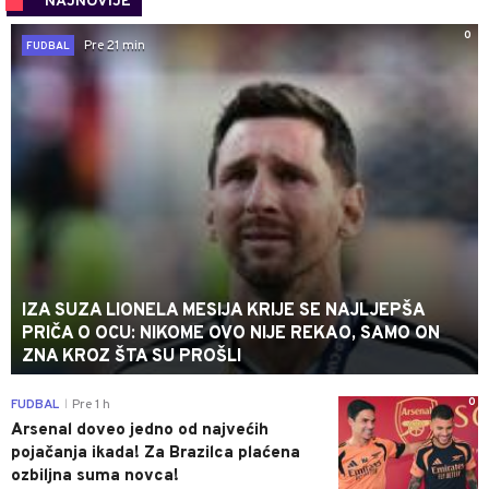
NAJNOVIJE
0
Pre 21 min
FUDBAL
IZA SUZA LIONELA MESIJA KRIJE SE NAJLJEPŠA
PRIČA O OCU: NIKOME OVO NIJE REKAO, SAMO ON
ZNA KROZ ŠTA SU PROŠLI
0
FUDBAL
Pre 1 h
|
Arsenal doveo jedno od najvećih
pojačanja ikada! Za Brazilca plaćena
ozbiljna suma novca!