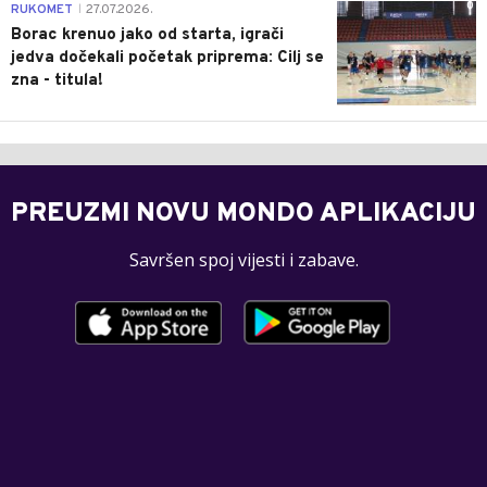
0
RUKOMET
27.07.2026.
|
Borac krenuo jako od starta, igrači
jedva dočekali početak priprema: Cilj se
zna - titula!
PREUZMI NOVU MONDO APLIKACIJU
Savršen spoj vijesti i zabave.