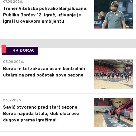
0
07.08.2026.
Trener Vitebska pohvalio Banjalučane:
Publika Borčev 12. igrač, uživanje je
igrati u ovakvom ambijentu
RK BORAC
0
05.08.2026.
Borac m:tel zakazao osam kontrolnih
utakmica pred početak nove sezone
0
27.07.2026.
Savić otvoreno pred start sezone:
Borac napada titulu, klub ulazi bez
dugova prema igračima!