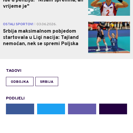
ide u penziju: "Nisam spremna, ali
vrijeme je"
0
OSTALI SPORTOVI
03.06.2026.
|
Srbija maksimalnom pobjedom
startovala u Ligi nacija: Tajland
nemoćan, nek se spremi Poljska
TAGOVI
ODBOJKA
SRBIJA
PODIJELI