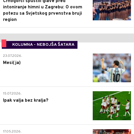
Crnogorci spustili glave pred
intoniranje himni u Zagrebu: O ovom
potezu sa Svjetskog prvenstva bruji
region
KOLUMNA - NEBOJŠA ŠATARA
0
23.07.2026.
Mesi(ja)
2
15.07.2026.
Ipak valja bez kralja?
0
17.05.2026.