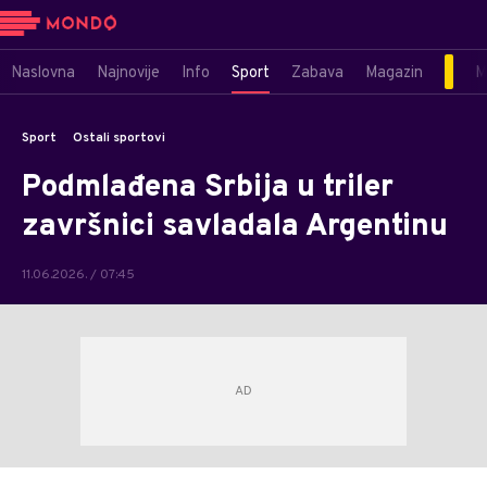
Naslovna
Najnovije
Info
Sport
Zabava
Magazin
M
Sport
Ostali sportovi
Podmlađena Srbija u triler
završnici savladala Argentinu
11.06.2026. / 07:45