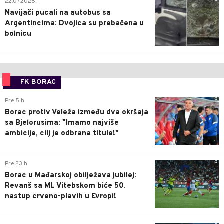
0
22.07.2026.
Navijači pucali na autobus sa
Argentincima: Dvojica su prebačena u
bolnicu
FK BORAC
0
Pre 5 h
Borac protiv Veleža između dva okršaja
sa Bjelorusima: "Imamo najviše
ambicije, cilj je odbrana titule!"
0
Pre 23 h
Borac u Mađarskoj obilježava jubilej:
Revanš sa ML Vitebskom biće 50.
nastup crveno-plavih u Evropi!