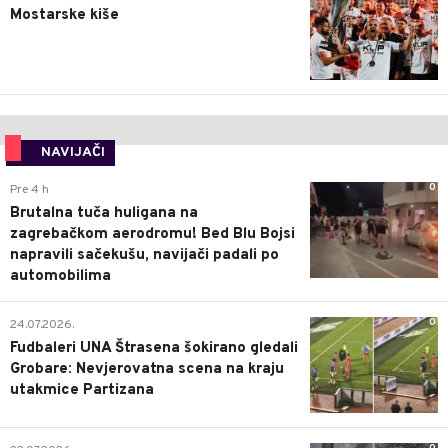
Mostarske kiše
NAVIJAČI
0
Pre 4 h
Brutalna tuča huligana na
zagrebačkom aerodromu! Bed Blu Bojsi
napravili sačekušu, navijači padali po
automobilima
0
24.07.2026.
Fudbaleri UNA Štrasena šokirano gledali
Grobare: Nevjerovatna scena na kraju
utakmice Partizana