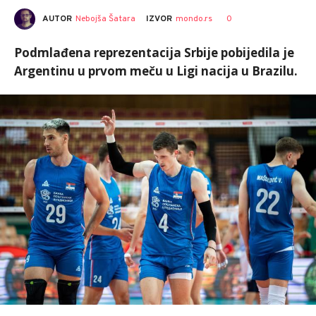
AUTOR
Nebojša Šatara
0
IZVOR
mondo.rs
Podmlađena reprezentacija Srbije pobijedila je
Argentinu u prvom meču u Ligi nacija u Brazilu.