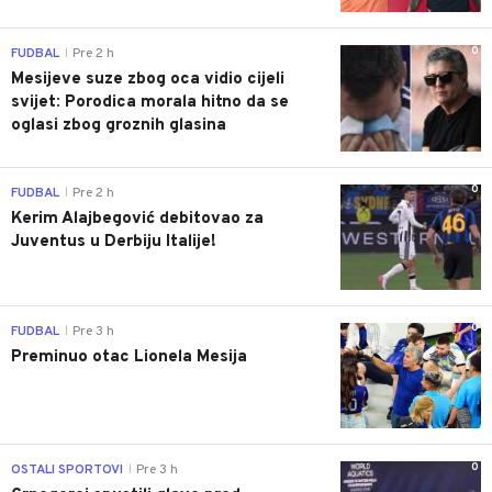
0
FUDBAL
Pre 2 h
|
Mesijeve suze zbog oca vidio cijeli
svijet: Porodica morala hitno da se
oglasi zbog groznih glasina
0
FUDBAL
Pre 2 h
|
Kerim Alajbegović debitovao za
Juventus u Derbiju Italije!
0
FUDBAL
Pre 3 h
|
Preminuo otac Lionela Mesija
0
OSTALI SPORTOVI
Pre 3 h
|