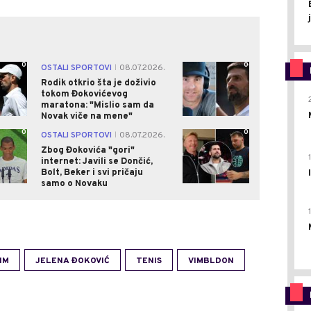
0
0
OSTALI SPORTOVI
08.07.2026.
|
Rodik otkrio šta je doživio
tokom Đokovićevog
maratona: "Mislio sam da
Novak viče na mene"
0
0
OSTALI SPORTOVI
08.07.2026.
|
Zbog Đokovića "gori"
internet: Javili se Dončić,
Bolt, Beker i svi pričaju
samo o Novaku
IM
JELENA ĐOKOVIĆ
TENIS
VIMBLDON