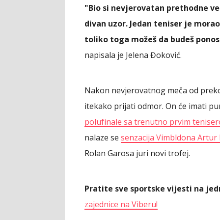
"Bio si nevjerovatan prethodne veče
divan uzor. Jedan teniser je morao
toliko toga možeš da budeš pono
napisala je Jelena Đoković.
Nakon nevjerovatnog meča od preko p
itekako prijati odmor. On će imati p
polufinale sa trenutno prvim tenise
nalaze se
senzacija Vimbldona Artur 
Rolan Garosa juri novi trofej.
Pratite sve sportske vijesti na j
zajednice na Viberu!