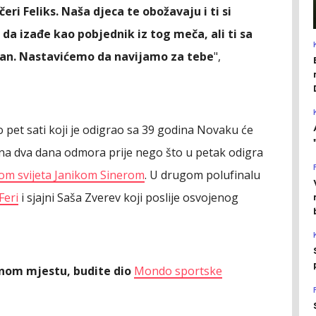
ri Feliks. Naša djeca te obožavaju i ti si
 da izađe kao pobjednik iz tog meča, ali ti sa
san. Nastavićemo da navijamo za tebe
",
et sati koji je odigrao sa 39 godina Novaku će
una dva dana odmora prije nego što u petak odigra
rom svijeta Janikom Sinerom
. U drugom polufinalu
Feri
i sjajni Saša Zverev koji poslije osvojenog
ednom mjestu, budite dio
Mondo sportske