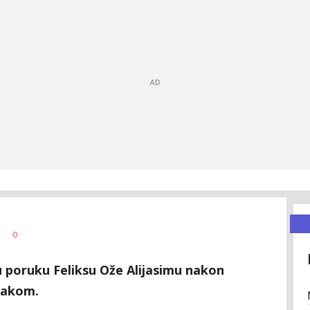
0
nu poruku Feliksu Ože Alijasimu nakon
vakom.