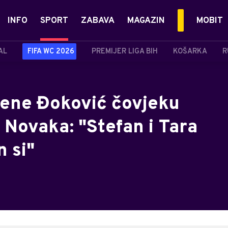
INFO
SPORT
ZABAVA
MAGAZIN
MOBIT
AL
FIFA WC 2026
PREMIJER LIGA BIH
KOŠARKA
R
elene Đoković čovjeku
o Novaka: "Stefan i Tara
n si"