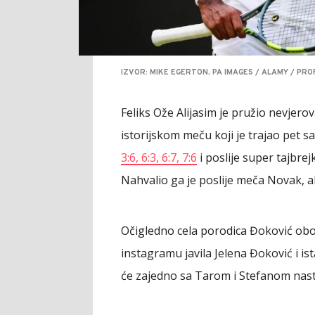
IZVOR: MIKE EGERTON, PA IMAGES / ALAMY / PRO
Feliks Ože Alijasim je pružio nevjero
istorijskom meču koji je trajao pet 
3:6, 6:3, 6:7, 7:6
i poslije super tajbre
Nahvalio ga je poslije meča Novak, a
Očigledno cela porodica Đoković ob
instagramu javila Jelena Đoković i ist
će zajedno sa Tarom i Stefanom nast