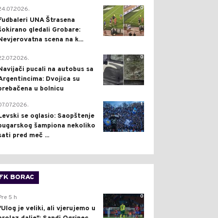
0
24.07.2026.
Fudbaleri UNA Štrasena
šokirano gledali Grobare:
Nevjerovatna scena na k...
0
22.07.2026.
Navijači pucali na autobus sa
Argentincima: Dvojica su
prebačena u bolnicu
1
07.07.2026.
Levski se oglasio: Saopštenje
bugarskog šampiona nekoliko
sati pred meč ...
FK BORAC
0
Pre 5 h
"Ulog je veliki, ali vjerujemo u