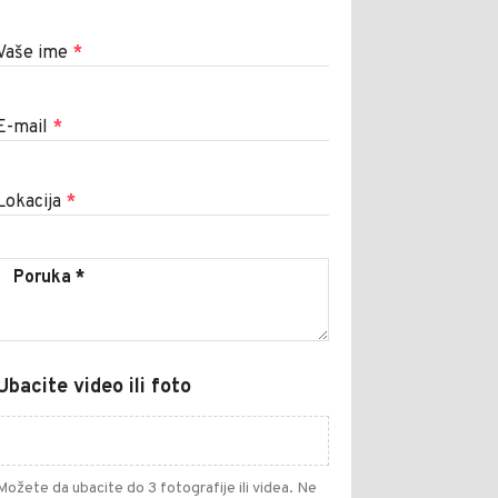
Vaše ime
*
E-mail
*
Lokacija
*
Ubacite video ili foto
Možete da ubacite do 3 fotografije ili videa. Ne