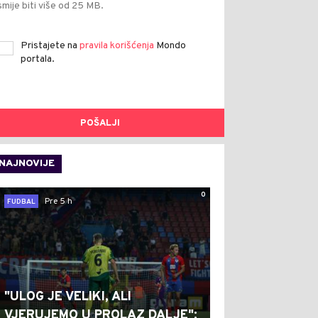
smije biti više od 25 MB.
Pristajete na
pravila korišćenja
Mondo
portala.
POŠALJI
NAJNOVIJE
0
Pre 5 h
FUDBAL
"ULOG JE VELIKI, ALI
VJERUJEMO U PROLAZ DALJE":