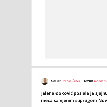
AUTOR
Dragan Šutvić
IZVOR
mondo.rs
Jelena Đoković poslala je sjaj
meča sa njenim suprugom No