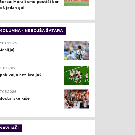
Borca: Morali smo postići bar
još jedan gol
KOLUMNA - NEBOJŠA ŠATARA
0
23.07.2026.
Mesi(ja)
2
15.07.2026.
Ipak valja bez kralja?
0
17.05.2026.
Mostarske kiše
NAVIJAČI