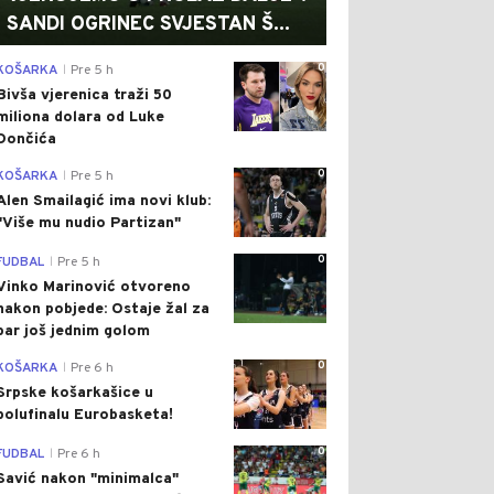
SANDI OGRINEC SVJESTAN Š...
0
KOŠARKA
Pre 5 h
|
Bivša vjerenica traži 50
miliona dolara od Luke
Dončića
0
KOŠARKA
Pre 5 h
|
Alen Smailagić ima novi klub:
"Više mu nudio Partizan"
0
FUDBAL
Pre 5 h
|
Vinko Marinović otvoreno
nakon pobjede: Ostaje žal za
bar još jednim golom
0
KOŠARKA
Pre 6 h
|
Srpske košarkašice u
polufinalu Eurobasketa!
0
FUDBAL
Pre 6 h
|
Savić nakon "minimalca"