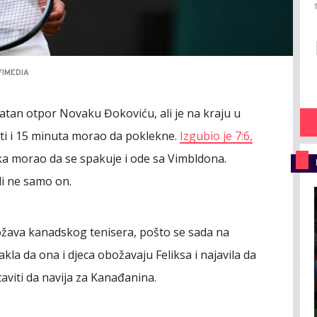
FIMEDIA
vatan otpor Novaku Đokoviću, ali je na kraju u
sati i 15 minuta morao da poklekne.
Izgubio je 7:6,
jka morao da se spakuje i ode sa Vimbldona.
li ne samo on.
ožava kanadskog tenisera, pošto se sada na
akla da ona i djeca obožavaju Feliksa i najavila da
aviti da navija za Kanađanina.