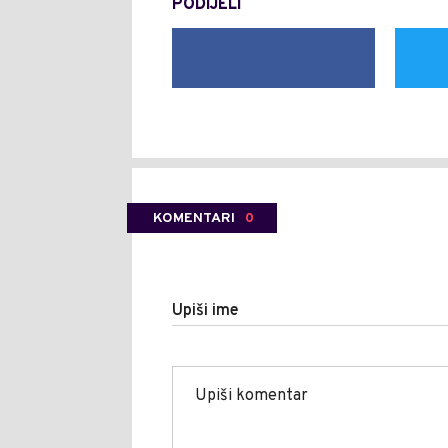
PODIJELI
KOMENTARI
0
Upiši ime