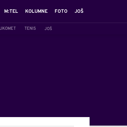
M:TEL
KOLUMNE
FOTO
JOŠ
UKOMET
TENIS
JOŠ