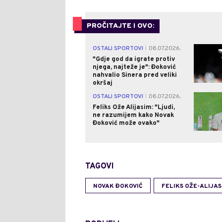
PROČITAJTE I OVO:
OSTALI SPORTOVI
08.07.2026.
|
"Gdje god da igrate protiv
njega, najteže je": Đoković
nahvalio Sinera pred veliki
okršaj
OSTALI SPORTOVI
08.07.2026.
|
Feliks Ože Alijasim: "Ljudi,
ne razumijem kako Novak
Đoković može ovako"
TAGOVI
NOVAK ĐOKOVIĆ
FELIKS OŽE-ALIJAS