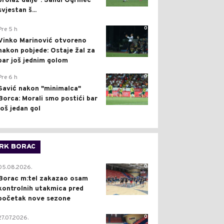
prolaz dalje": Sandi Ogrinec
svjestan š...
0
Pre 5 h
Vinko Marinović otvoreno
nakon pobjede: Ostaje žal za
bar još jednim golom
0
Pre 6 h
Savić nakon "minimalca"
Borca: Morali smo postići bar
još jedan gol
RK BORAC
0
05.08.2026.
Borac m:tel zakazao osam
kontrolnih utakmica pred
početak nove sezone
0
27.07.2026.