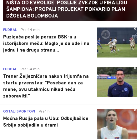
NIŠTA OD EVROLIGE, POSLIJE ZVEZDE U FIBA LIGU
ŠAMPIONA: PROPALI PROJEKAT POKVARIO PLAN
DŽOELA BOLOMBOJA
0
FUDBAL
Pre 44 min
|
Puzigaća poslije poraza BSK-a u
istorijskom meču: Moglo je da ode i na
jednu i na drugu stranu...
0
FUDBAL
Pre 54 min
|
Trener Željezničara nakon trijumfa na
startu prvenstva: "Poseban dan za
mene, ovu utakmicu nikad neću
zaboraviti!"
0
OSTALI SPORTOVI
Pre 1 h
|
Moćna Rusija pala u Ubu: Odbojkašice
Srbije pobijedile u drami