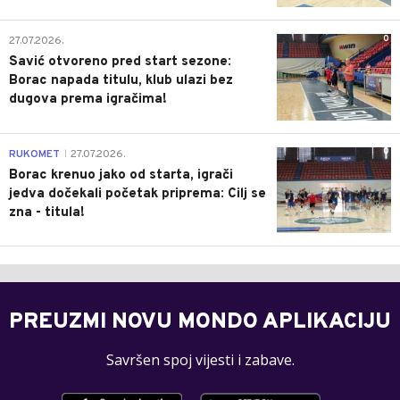
0
27.07.2026.
Savić otvoreno pred start sezone:
Borac napada titulu, klub ulazi bez
dugova prema igračima!
0
RUKOMET
27.07.2026.
|
Borac krenuo jako od starta, igrači
jedva dočekali početak priprema: Cilj se
zna - titula!
PREUZMI NOVU MONDO APLIKACIJU
Savršen spoj vijesti i zabave.