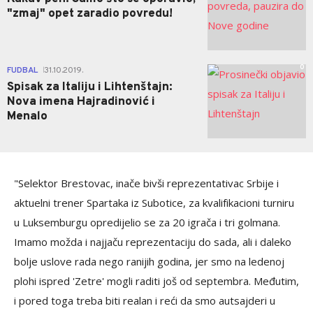
"zmaj" opet zaradio povredu!
0
FUDBAL
31.10.2019.
|
Spisak za Italiju i Lihtenštajn:
Nova imena Hajradinović i
Menalo
"Selektor Brestovac, inače bivši reprezentativac Srbije i
aktuelni trener Spartaka iz Subotice, za kvalifikacioni turniru
u Luksemburgu opredijelio se za 20 igrača i tri golmana.
Imamo možda i najjaču reprezentaciju do sada, ali i daleko
bolje uslove rada nego ranijih godina, jer smo na ledenoj
plohi ispred 'Zetre' mogli raditi još od septembra. Međutim,
i pored toga treba biti realan i reći da smo autsajderi u