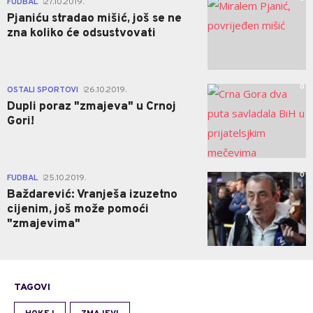
FUDBAL
27.10.2019.
|
Pjaniću stradao mišić, još se ne
zna koliko će odsustvovati
0
OSTALI SPORTOVI
26.10.2019.
|
Dupli poraz "zmajeva" u Crnoj
Gori!
0
FUDBAL
25.10.2019.
|
Baždarević: Vranješa izuzetno
cijenim, još može pomoći
"zmajevima"
TAGOVI