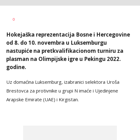
0
Hokejaška reprezentacija Bosne i Hercegovine
od 8. do 10. novembra u Luksemburgu
nastupiće na pretkvalifikacionom turniru za
plasman na Olimpijske igre u Pekingu 2022.
godine.
Uz domaćina Luksemburg, izabranici selektora Uroša
Brestovca za protivnike u grupi N imaće i Ujedinjene
Arapske Emirate (UAE) i Kirgistan.