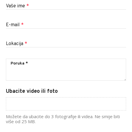
Vaše ime
*
E-mail
*
Lokacija
*
Ubacite video ili foto
Možete da ubacite do 3 fotografije ili videa. Ne smije biti
više od 25 MB.