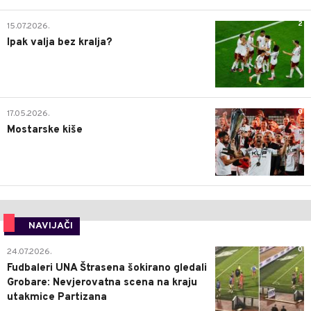
2
15.07.2026.
Ipak valja bez kralja?
0
17.05.2026.
Mostarske kiše
NAVIJAČI
0
24.07.2026.
Fudbaleri UNA Štrasena šokirano gledali
Grobare: Nevjerovatna scena na kraju
utakmice Partizana