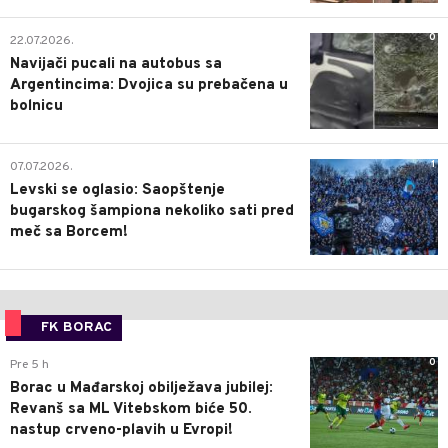
0
22.07.2026.
Navijači pucali na autobus sa
Argentincima: Dvojica su prebačena u
bolnicu
1
07.07.2026.
Levski se oglasio: Saopštenje
bugarskog šampiona nekoliko sati pred
meč sa Borcem!
FK BORAC
0
Pre 5 h
Borac u Mađarskoj obilježava jubilej:
Revanš sa ML Vitebskom biće 50.
nastup crveno-plavih u Evropi!