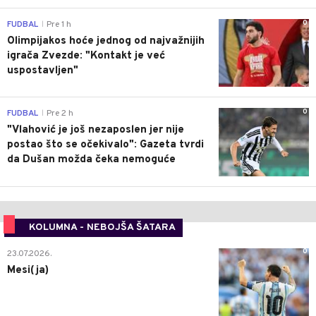
0
FUDBAL
Pre 1 h
|
Olimpijakos hoće jednog od najvažnijih
igrača Zvezde: "Kontakt je već
uspostavljen"
0
FUDBAL
Pre 2 h
|
"Vlahović je još nezaposlen jer nije
postao što se očekivalo": Gazeta tvrdi
da Dušan možda čeka nemoguće
KOLUMNA - NEBOJŠA ŠATARA
0
23.07.2026.
Mesi(ja)