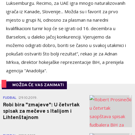
Luksemburgu. Recimo, za UAE igra mnogo naturalizovanih
igrača iz Kanade, Slovenije... Možda su i favorit za prvo
mjesto u grupi N, odnosno za plasman na naredni
kvalifikacioni turnir koji će se igrati od 16. decembra u
Barseloni, u daleko jačoj konkurenciji. Vjerujemo da
možemo odigrati dobro, boriti se časno u svakoj utakmici i
pokušati ostvariti što bolji rezultat”, rekao je za Adnan
Mrkva, direktor hokejaške reprezentacije BiH, a prenijela
agencija "Anadolija".
MOŽDA ĆE VAS ZANIMATI
0
FUDBAL
29.10.2019.
|
Robi bira "zmajeve": U četvrtak
spisak za mečeve s Italijom i
Lihtenštajnom
0