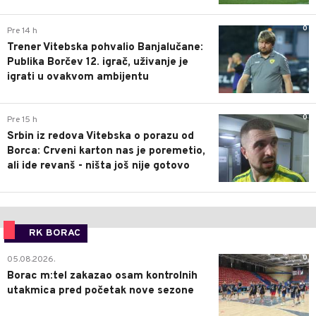
0
Pre 14 h
Trener Vitebska pohvalio Banjalučane:
Publika Borčev 12. igrač, uživanje je
igrati u ovakvom ambijentu
0
Pre 15 h
Srbin iz redova Vitebska o porazu od
Borca: Crveni karton nas je poremetio,
ali ide revanš - ništa još nije gotovo
RK BORAC
0
05.08.2026.
Borac m:tel zakazao osam kontrolnih
utakmica pred početak nove sezone