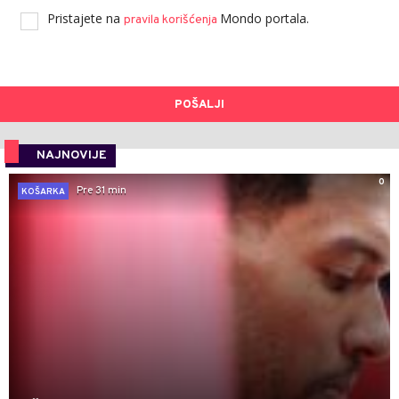
Pristajete na
Mondo portala.
pravila korišćenja
POŠALJI
NAJNOVIJE
0
Pre 31 min
KOŠARKA