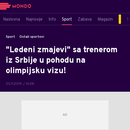
Naslovna
Najnovije
Info
Sport
Zabava
Magazin
M
Sport
Ostali sportovi
"Ledeni zmajevi" sa trenerom
iz Srbije u pohodu na
olimpijsku vizu!
05.11.2019. / 10:28