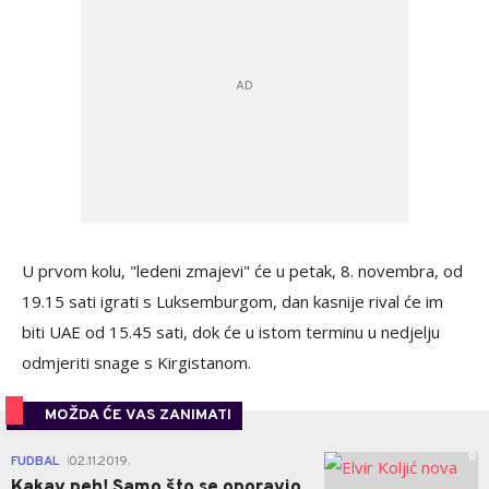
U prvom kolu, "ledeni zmajevi" će u petak, 8. novembra, od
19.15 sati igrati s Luksemburgom, dan kasnije rival će im
biti UAE od 15.45 sati, dok će u istom terminu u nedjelju
odmjeriti snage s Kirgistanom.
MOŽDA ĆE VAS ZANIMATI
0
FUDBAL
02.11.2019.
|
Kakav peh! Samo što se oporavio,