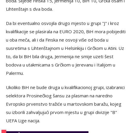
boda. Slijede Finska 15, Jermenija 10, BiH 10, Grčka osam i
Lihtenštajn s dva boda.
Da bi eventualno osvojila drugo mjesto u grupi "J" i kroz
kvalifikacije se plasirala na EURO 2020, BiH mora pobijediti
u oba meča, ali i da Finska ne osvoji više od boda u
susretima s Lihtenštajnom u Helsinkiju i Grčkom u Atini. Uz
to, da bi BiH bila druga, Jermenija ne smije uzeti šest
bodova u utakmicama s Grčkom u Jerevanu i Italijom u
Palermu.
Ukoliko BiH ne bude druga u kvalifikacionoj grupi, izabranici
selektora Prosinečkog šansu za plasman na naredno
Evropsko prvenstvo tražiće u martovskom baražu, kojeg
su izborili zahvaljujući prvom mjestu u grupi divizije "B"
UEFA Lige nacija.