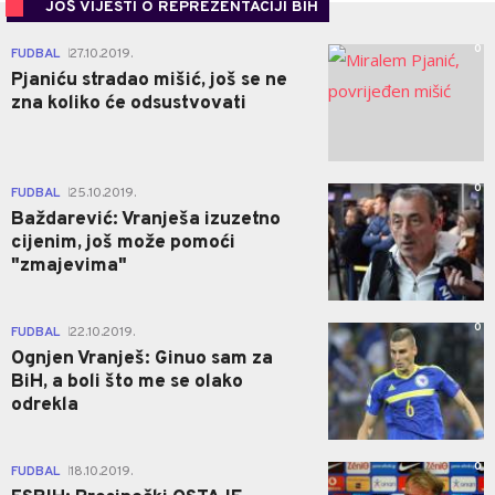
JOŠ VIJESTI O REPREZENTACIJI BIH
0
FUDBAL
27.10.2019.
|
Pjaniću stradao mišić, još se ne
zna koliko će odsustvovati
0
FUDBAL
25.10.2019.
|
Baždarević: Vranješa izuzetno
cijenim, još može pomoći
"zmajevima"
0
FUDBAL
22.10.2019.
|
Ognjen Vranješ: Ginuo sam za
BiH, a boli što me se olako
odrekla
0
FUDBAL
18.10.2019.
|