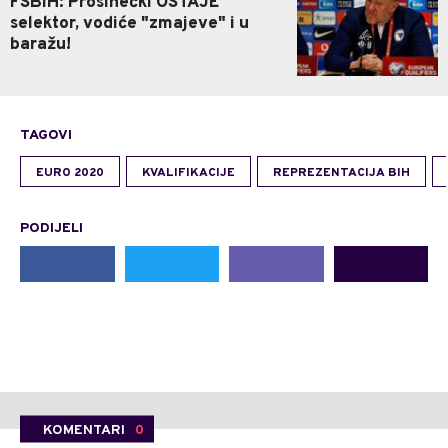
FSBIH: Prosinečki OSTAJE
selektor, vodiće "zmajeve" i u
baražu!
TAGOVI
EURO 2020
KVALIFIKACIJE
REPREZENTACIJA BIH
PODIJELI
KOMENTARI
0