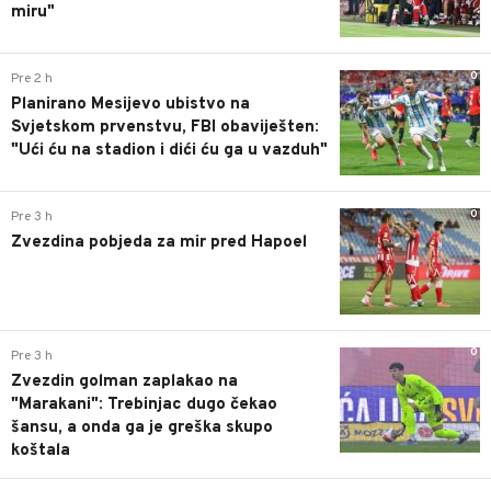
miru"
0
Pre 2 h
Planirano Mesijevo ubistvo na
Svjetskom prvenstvu, FBI obaviješten:
"Ući ću na stadion i dići ću ga u vazduh"
0
Pre 3 h
Zvezdina pobjeda za mir pred Hapoel
0
Pre 3 h
Zvezdin golman zaplakao na
"Marakani": Trebinjac dugo čekao
šansu, a onda ga je greška skupo
koštala