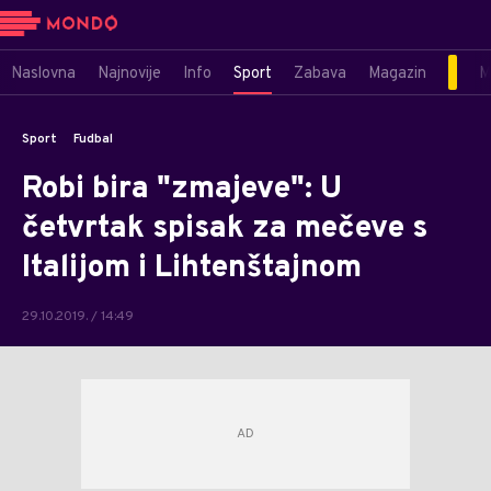
Naslovna
Najnovije
Info
Sport
Zabava
Magazin
M
Sport
Fudbal
Robi bira "zmajeve": U
četvrtak spisak za mečeve s
Italijom i Lihtenštajnom
29.10.2019. / 14:49