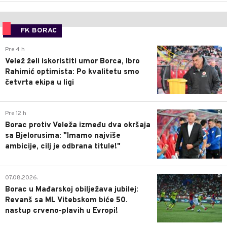
FK BORAC
0
Pre 4 h
Velež želi iskoristiti umor Borca, Ibro
Rahimić optimista: Po kvalitetu smo
četvrta ekipa u ligi
0
Pre 12 h
Borac protiv Veleža između dva okršaja
sa Bjelorusima: "Imamo najviše
ambicije, cilj je odbrana titule!"
0
07.08.2026.
Borac u Mađarskoj obilježava jubilej:
Revanš sa ML Vitebskom biće 50.
nastup crveno-plavih u Evropi!