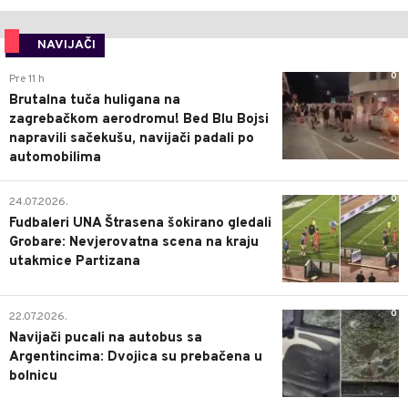
NAVIJAČI
0
Pre 11 h
Brutalna tuča huligana na
zagrebačkom aerodromu! Bed Blu Bojsi
napravili sačekušu, navijači padali po
automobilima
0
24.07.2026.
Fudbaleri UNA Štrasena šokirano gledali
Grobare: Nevjerovatna scena na kraju
utakmice Partizana
0
22.07.2026.
Navijači pucali na autobus sa
Argentincima: Dvojica su prebačena u
bolnicu