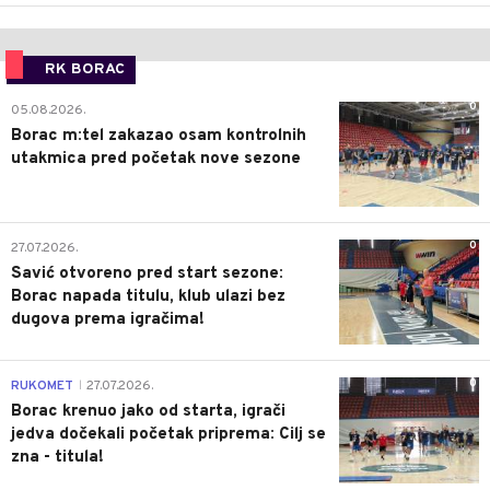
RK BORAC
0
05.08.2026.
Borac m:tel zakazao osam kontrolnih
utakmica pred početak nove sezone
0
27.07.2026.
Savić otvoreno pred start sezone:
Borac napada titulu, klub ulazi bez
dugova prema igračima!
0
RUKOMET
27.07.2026.
|
Borac krenuo jako od starta, igrači
jedva dočekali početak priprema: Cilj se
zna - titula!