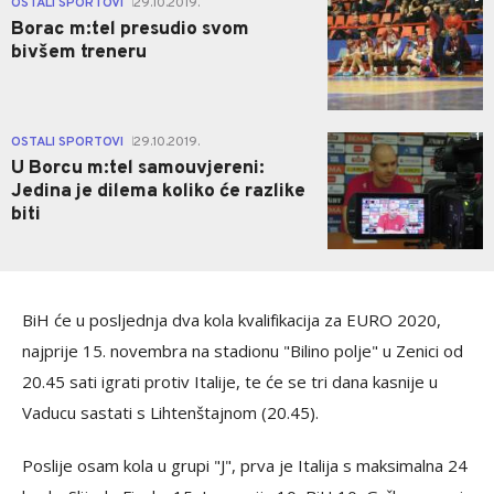
OSTALI SPORTOVI
29.10.2019.
|
Borac m:tel presudio svom
bivšem treneru
1
OSTALI SPORTOVI
29.10.2019.
|
U Borcu m:tel samouvjereni:
Jedina je dilema koliko će razlike
biti
BiH će u posljednja dva kola kvalifikacija za EURO 2020,
najprije 15. novembra na stadionu "Bilino polje" u Zenici od
20.45 sati igrati protiv Italije, te će se tri dana kasnije u
Vaducu sastati s Lihtenštajnom (20.45).
Poslije osam kola u grupi "J", prva je Italija s maksimalna 24