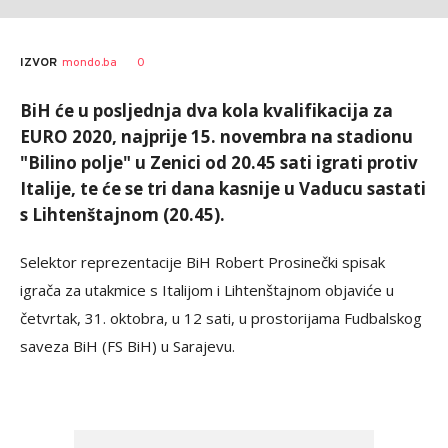
AUTOR
Anadolija
0
IZVOR
mondo.ba
BiH će u posljednja dva kola kvalifikacija za
EURO 2020, najprije 15. novembra na stadionu
"Bilino polje" u Zenici od 20.45 sati igrati protiv
Italije, te će se tri dana kasnije u Vaducu sastati
s Lihtenštajnom (20.45).
Selektor reprezentacije BiH Robert Prosinečki spisak
igrača za utakmice s Italijom i Lihtenštajnom objaviće u
četvrtak, 31. oktobra, u 12 sati, u prostorijama Fudbalskog
saveza BiH (FS BiH) u Sarajevu.