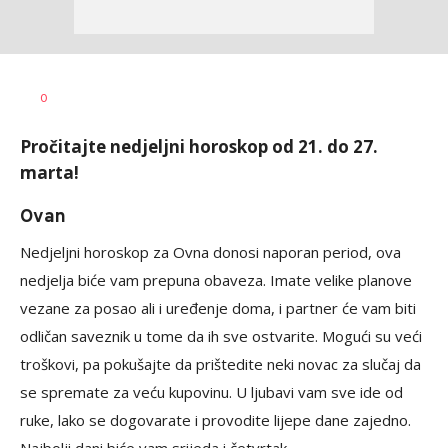
Dragana
AUTOR
0
Božić
Pročitajte nedjeljni horoskop od 21. do 27.
marta!
Ovan
Nedjeljni horoskop za Ovna donosi naporan period, ova
nedjelja biće vam prepuna obaveza. Imate velike planove
vezane za posao ali i uređenje doma, i partner će vam biti
odličan saveznik u tome da ih sve ostvarite. Mogući su veći
troškovi, pa pokušajte da prištedite neki novac za slučaj da
se spremate za veću kupovinu. U ljubavi vam sve ide od
ruke, lako se dogovarate i provodite lijepe dane zajedno.