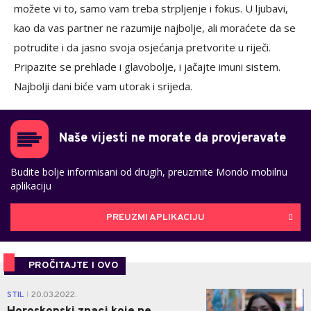
možete vi to, samo vam treba strpljenje i fokus. U ljubavi,
kao da vas partner ne razumije najbolje, ali moraćete da se
potrudite i da jasno svoja osjećanja pretvorite u riječi.
Pripazite se prehlade i glavobolje, i jačajte imuni sistem.
Najbolji dani biće vam utorak i srijeda.
Naše vijesti ne morate da provjeravate
Budite bolje informisani od drugih, preuzmite Mondo mobilnu
aplikaciju
PREUZMI APLIKACIJU
PROČITAJTE I OVO
0
STIL
20.03.2022.
|