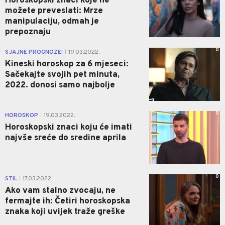
Horoskopski znaci koje ne
možete preveslati: Mrze
manipulaciju, odmah je
prepoznaju
0
SJAJNE PROGNOZE!
19.03.2022.
|
Kineski horoskop za 6 mjeseci:
Sačekajte svojih pet minuta,
2022. donosi samo najbolje
0
HOROSKOP
19.03.2022.
|
Horoskopski znaci koju će imati
najvše sreće do sredine aprila
0
STIL
17.03.2022.
|
Ako vam stalno zvocaju, ne
fermajte ih: Četiri horoskopska
znaka koji uvijek traže greške