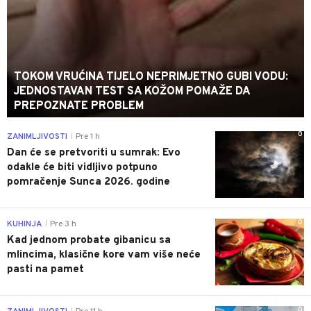
TOKOM VRUĆINA TIJELO NEPRIMJETNO GUBI VODU:
JEDNOSTAVAN TEST SA KOŽOM POMAŽE DA
PREPOZNATE PROBLEM
0
ZANIMLJIVOSTI
Pre 1 h
|
Dan će se pretvoriti u sumrak: Evo
odakle će biti vidljivo potpuno
pomračenje Sunca 2026. godine
0
KUHINJA
Pre 3 h
|
Kad jednom probate gibanicu sa
mlincima, klasične kore vam više neće
pasti na pamet
0