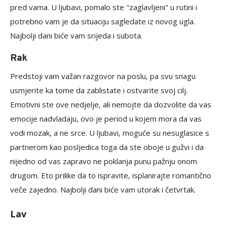
pred vama. U ljubavi, pomalo ste "zaglavljeni" u rutini i
potrebno vam je da situaciju sagledate iz novog ugla.
Najbolji dani biće vam srijeda i subota.
Rak
Predstoji vam važan razgovor na poslu, pa svu snagu
usmjerite ka tome da zablistate i ostvarite svoj cilj.
Emotivni ste ove nedjelje, ali nemojte da dozvolite da vas
emocije nadvladaju, ovo je period u kojem mora da vas
vodi mozak, a ne srce. U ljubavi, moguće su nesuglasice s
partnerom kao posljedica toga da ste oboje u gužvi i da
nijedno od vas zapravo ne poklanja punu pažnju onom
drugom. Eto prilike da to ispravite, isplanirajte romantično
veče zajedno. Najbolji dani biće vam utorak i četvrtak.
Lav