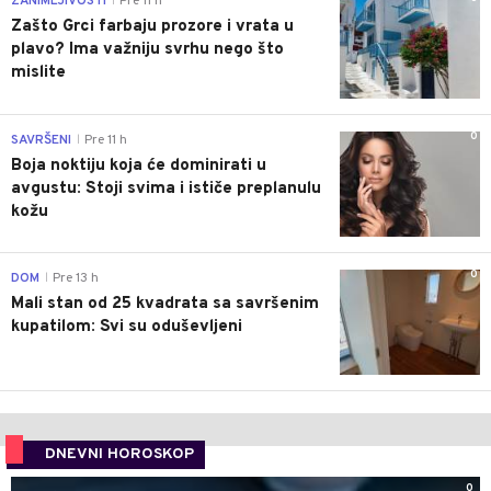
ZANIMLJIVOSTI
Pre 11 h
|
Zašto Grci farbaju prozore i vrata u
plavo? Ima važniju svrhu nego što
mislite
0
SAVRŠENI
Pre 11 h
|
Boja noktiju koja će dominirati u
avgustu: Stoji svima i ističe preplanulu
kožu
0
DOM
Pre 13 h
|
Mali stan od 25 kvadrata sa savršenim
kupatilom: Svi su oduševljeni
DNEVNI HOROSKOP
0