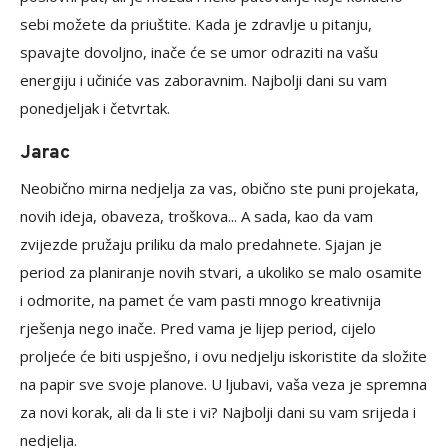
sebi možete da priuštite. Kada je zdravlje u pitanju,
spavajte dovoljno, inače će se umor odraziti na vašu
energiju i učiniće vas zaboravnim. Najbolji dani su vam
ponedjeljak i četvrtak.
Jarac
Neobično mirna nedjelja za vas, obično ste puni projekata,
novih ideja, obaveza, troškova... A sada, kao da vam
zvijezde pružaju priliku da malo predahnete. Sjajan je
period za planiranje novih stvari, a ukoliko se malo osamite
i odmorite, na pamet će vam pasti mnogo kreativnija
rješenja nego inače. Pred vama je lijep period, cijelo
proljeće će biti uspješno, i ovu nedjelju iskoristite da složite
na papir sve svoje planove. U ljubavi, vaša veza je spremna
za novi korak, ali da li ste i vi? Najbolji dani su vam srijeda i
nedjelja.