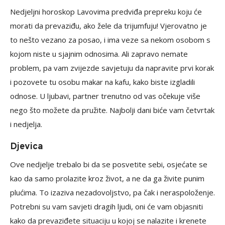
Nedjeljni horoskop Lavovima predviđa prepreku koju će
morati da prevaziđu, ako žele da trijumfuju! Vjerovatno je
to nešto vezano za posao, i ima veze sa nekom osobom s
kojom niste u sjajnim odnosima. Ali zapravo nemate
problem, pa vam zvijezde savjetuju da napravite prvi korak
i pozovete tu osobu makar na kafu, kako biste izgladili
odnose. U ljubavi, partner trenutno od vas očekuje više
nego što možete da pružite. Najbolji dani biće vam četvrtak
i nedjelja.
Djevica
Ove nedjelje trebalo bi da se posvetite sebi, osjećate se
kao da samo prolazite kroz život, a ne da ga živite punim
plućima. To izaziva nezadovoljstvo, pa čak i neraspoloženje.
Potrebni su vam savjeti dragih ljudi, oni će vam objasniti
kako da prevaziđete situaciju u kojoj se nalazite i krenete