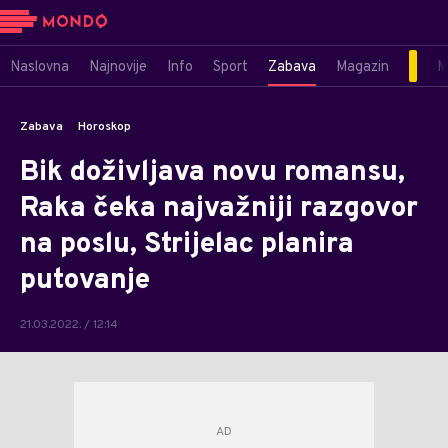
Naslovna
Najnovije
Info
Sport
Zabava
Magazin
M
Zabava
Horoskop
Bik doživljava novu romansu,
Raka čeka najvažniji razgovor
na poslu, Strijelac planira
putovanje
21.03.2022. / 12:14