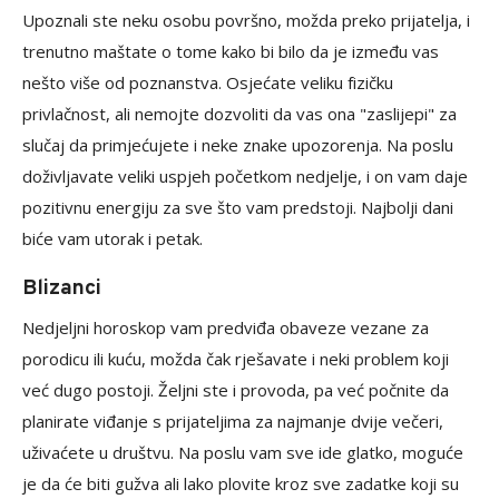
Upoznali ste neku osobu površno, možda preko prijatelja, i
trenutno maštate o tome kako bi bilo da je između vas
nešto više od poznanstva. Osjećate veliku fizičku
privlačnost, ali nemojte dozvoliti da vas ona "zaslijepi" za
slučaj da primjećujete i neke znake upozorenja. Na poslu
doživljavate veliki uspjeh početkom nedjelje, i on vam daje
pozitivnu energiju za sve što vam predstoji. Najbolji dani
biće vam utorak i petak.
Blizanci
Nedjeljni horoskop vam predviđa obaveze vezane za
porodicu ili kuću, možda čak rješavate i neki problem koji
već dugo postoji. Željni ste i provoda, pa već počnite da
planirate viđanje s prijateljima za najmanje dvije večeri,
uživaćete u društvu. Na poslu vam sve ide glatko, moguće
je da će biti gužva ali lako plovite kroz sve zadatke koji su