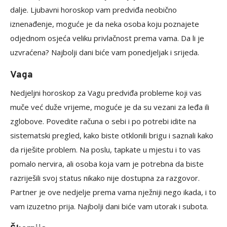
dalje. Ljubavni horoskop vam predviđa neobično
iznenađenje, moguće je da neka osoba koju poznajete
odjednom osjeća veliku privlačnost prema vama. Da li je
uzvraćena? Najbolji dani biće vam ponedjeljak i srijeda.
Vaga
Nedjeljni horoskop za Vagu predviđa probleme koji vas
muče već duže vrijeme, moguće je da su vezani za leđa ili
zglobove. Povedite računa o sebi i po potrebi idite na
sistematski pregled, kako biste otklonili brigu i saznali kako
da riješite problem. Na poslu, tapkate u mjestu i to vas
pomalo nervira, ali osoba koja vam je potrebna da biste
razriješili svoj status nikako nije dostupna za razgovor.
Partner je ove nedjelje prema vama nježniji nego ikada, i to
vam izuzetno prija. Najbolji dani biće vam utorak i subota.