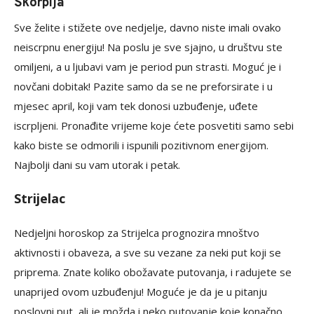
Škorpija
Sve želite i stižete ove nedjelje, davno niste imali ovako
neiscrpnu energiju! Na poslu je sve sjajno, u društvu ste
omiljeni, a u ljubavi vam je period pun strasti. Moguć je i
novčani dobitak! Pazite samo da se ne preforsirate i u
mjesec april, koji vam tek donosi uzbuđenje, uđete
iscrpljeni. Pronađite vrijeme koje ćete posvetiti samo sebi
kako biste se odmorili i ispunili pozitivnom energijom.
Najbolji dani su vam utorak i petak.
Strijelac
Nedjeljni horoskop za Strijelca prognozira mnoštvo
aktivnosti i obaveza, a sve su vezane za neki put koji se
priprema. Znate koliko obožavate putovanja, i radujete se
unaprijed ovom uzbuđenju! Moguće je da je u pitanju
poslovni put, ali je možda i neko putovanje koje konačno