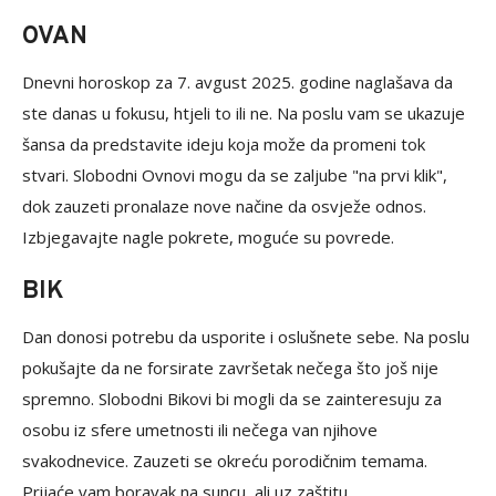
OVAN
Dnevni horoskop za 7. avgust 2025. godine naglašava da
ste danas u fokusu, htjeli to ili ne. Na poslu vam se ukazuje
šansa da predstavite ideju koja može da promeni tok
stvari. Slobodni Ovnovi mogu da se zaljube "na prvi klik",
dok zauzeti pronalaze nove načine da osvježe odnos.
Izbjegavajte nagle pokrete, moguće su povrede.
BIK
Dan donosi potrebu da usporite i oslušnete sebe. Na poslu
pokušajte da ne forsirate završetak nečega što još nije
spremno. Slobodni Bikovi bi mogli da se zainteresuju za
osobu iz sfere umetnosti ili nečega van njihove
svakodnevice. Zauzeti se okreću porodičnim temama.
Prijaće vam boravak na suncu, ali uz zaštitu.