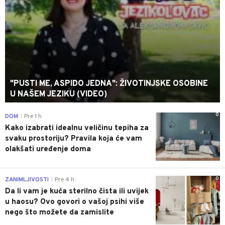
"PUSTI ME, ASPIDO JEDNA": ŽIVOTINJSKE OSOBINE
U NAŠEM JEZIKU (VIDEO)
0
DOM
Pre 1 h
|
Kako izabrati idealnu veličinu tepiha za
svaku prostoriju? Pravila koja će vam
olakšati uređenje doma
0
ZANIMLJIVOSTI
Pre 4 h
|
Da li vam je kuća sterilno čista ili uvijek
u haosu? Ovo govori o vašoj psihi više
nego što možete da zamislite