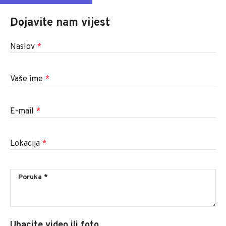
Dojavite nam vijest
Naslov
*
Vaše ime
*
E-mail
*
Lokacija
*
Ubacite video ili foto