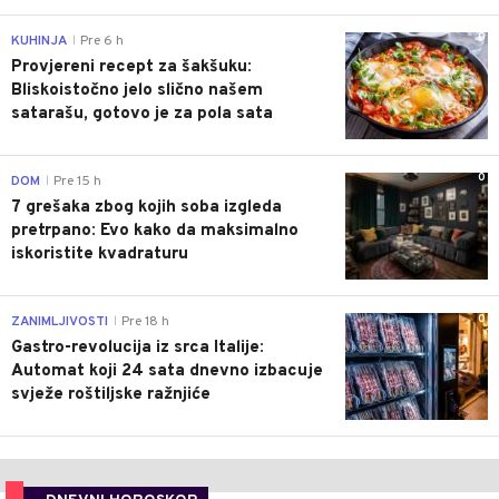
0
KUHINJA
Pre 6 h
|
Provjereni recept za šakšuku:
Bliskoistočno jelo slično našem
satarašu, gotovo je za pola sata
0
DOM
Pre 15 h
|
7 grešaka zbog kojih soba izgleda
pretrpano: Evo kako da maksimalno
iskoristite kvadraturu
0
ZANIMLJIVOSTI
Pre 18 h
|
Gastro-revolucija iz srca Italije:
Automat koji 24 sata dnevno izbacuje
svježe roštiljske ražnjiće