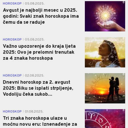
0
HOROSKOP
05.08.2025.
|
Avgust je najbolji mesec u 2025.
godini: Svaki znak horoskopa ima
čemu da se raduje
0
HOROSKOP
05.08.2025.
|
Važno upozorenje do kraja ljeta
2025: Ovo je prelomni trenutak
za 4 znaka horoskopa
0
HOROSKOP
02.08.2025.
|
Dnevni horoskop za 2. avgust
2025: Biku se isplati strpljenje,
Vodoliju čeka sukob...
0
HOROSKOP
01.08.2025.
|
Tri znaka horoskopa ulaze u
moćnu novu eru: Iznenađenje za