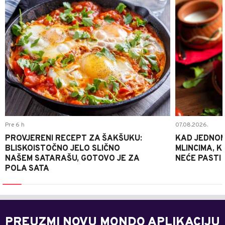
Pre 6 h
07.08.2026.
PROVJERENI RECEPT ZA ŠAKŠUKU:
KAD JEDNOM
BLISKOISTOČNO JELO SLIČNO
MLINCIMA, K
NAŠEM SATARAŠU, GOTOVO JE ZA
NEĆE PASTI
POLA SATA
PREUZMI NOVU MONDO APLIKACIJU