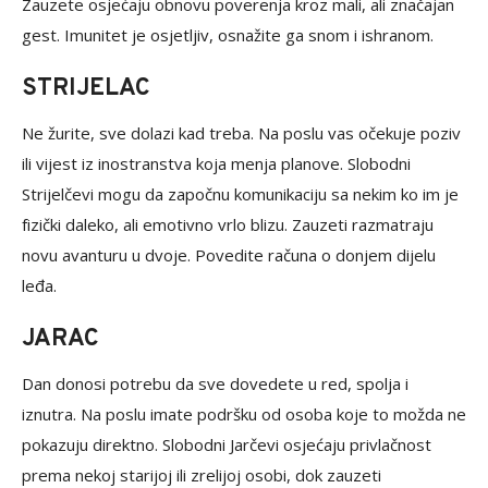
Zauzete osjećaju obnovu poverenja kroz mali, ali značajan
gest. Imunitet je osjetljiv, osnažite ga snom i ishranom.
STRIJELAC
Ne žurite, sve dolazi kad treba. Na poslu vas očekuje poziv
ili vijest iz inostranstva koja menja planove. Slobodni
Strijelčevi mogu da započnu komunikaciju sa nekim ko im je
fizički daleko, ali emotivno vrlo blizu. Zauzeti razmatraju
novu avanturu u dvoje. Povedite računa o donjem dijelu
leđa.
JARAC
Dan donosi potrebu da sve dovedete u red, spolja i
iznutra. Na poslu imate podršku od osoba koje to možda ne
pokazuju direktno. Slobodni Jarčevi osjećaju privlačnost
prema nekoj starijoj ili zrelijoj osobi, dok zauzeti