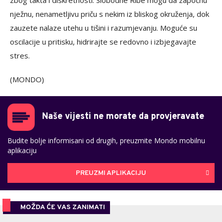
zbog takta i diskretnosti. Slobodne Ribe mogu da započnu
nježnu, nenametljivu priču s nekim iz bliskog okruženja, dok
zauzete nalaze utehu u tišini i razumjevanju. Moguće su
oscilacije u pritisku, hidrirajte se redovno i izbjegavajte
stres.
(MONDO)
Naše vijesti ne morate da provjeravate
Budite bolje informisani od drugih, preuzmite Mondo mobilnu
aplikaciju
PREUZMI APLIKACIJU
MOŽDA ĆE VAS ZANIMATI