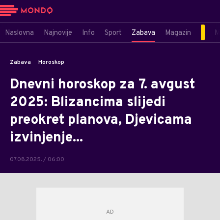
Naslovna
Najnovije
Info
Sport
Zabava
Magazin
M
Zabava
Horoskop
Dnevni horoskop za 7. avgust
2025: Blizancima slijedi
preokret planova, Djevicama
izvinjenje...
07.08.2025. / 06:00