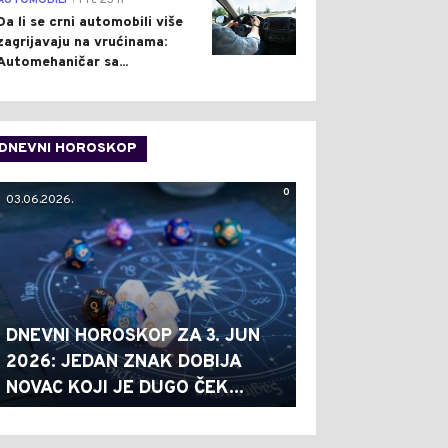
AUTOMOBILI
Pre 23 h
Da li se crni automobili više
zagrijavaju na vrućinama:
Automehaničar sa...
DNEVNI HOROSKOP
0
03.06.2026.
DNEVNI HOROSKOP ZA 3. JUN
2026: JEDAN ZNAK DOBIJA
NOVAC KOJI JE DUGO ČEK...