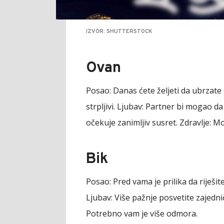
IZVOR: SHUTTERSTOCK
Ovan
Posao:
Danas ćete željeti da ubrzate s
strpljivi.
Ljubav:
Partner bi mogao da 
očekuje zanimljiv susret.
Zdravlje:
Mog
Bik
Posao:
Pred vama je prilika da riješit
Ljubav:
Više pažnje posvetite zajed
Potrebno vam je više odmora.