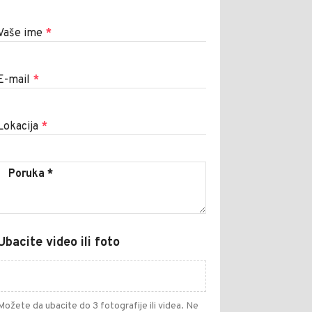
Vaše ime
*
E-mail
*
Lokacija
*
Ubacite video ili foto
Možete da ubacite do 3 fotografije ili videa. Ne