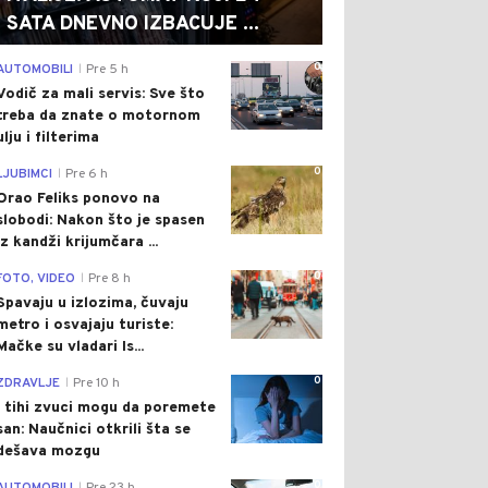
SATA DNEVNO IZBACUJE ...
0
AUTOMOBILI
Pre 5 h
|
Vodič za mali servis: Sve što
treba da znate o motornom
ulju i filterima
0
LJUBIMCI
Pre 6 h
|
Orao Feliks ponovo na
slobodi: Nakon što je spasen
iz kandži krijumčara ...
0
FOTO, VIDEO
Pre 8 h
|
Spavaju u izlozima, čuvaju
metro i osvajaju turiste:
Mačke su vladari Is...
0
ZDRAVLJE
Pre 10 h
|
I tihi zvuci mogu da poremete
san: Naučnici otkrili šta se
dešava mozgu
0
|