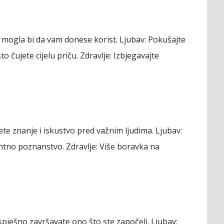
mogla bi da vam donese korist.
Ljubav:
Pokušajte
to čujete cijelu priču.
Zdravlje:
Izbjegavajte
ete znanje i iskustvo pred važnim ljudima.
Ljubav:
antno poznanstvo.
Zdravlje:
Više boravka na
spješno završavate ono što ste započeli.
Ljubav: