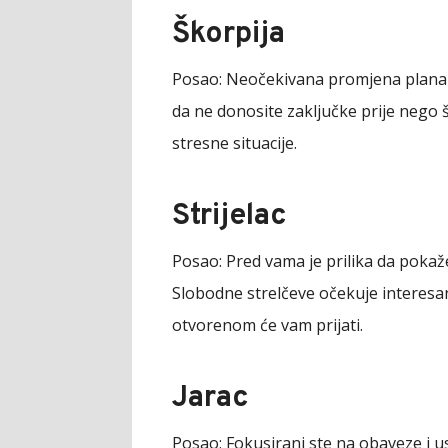
Škorpija
Posao:
Neočekivana promjena plana 
da ne donosite zaključke prije nego š
stresne situacije.
Strijelac
Posao:
Pred vama je prilika da pokaž
Slobodne strelčeve očekuje interes
otvorenom će vam prijati.
Jarac
Posao:
Fokusirani ste na obaveze i u