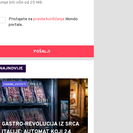
smije biti više od 25 MB.
Pristajete na
pravila korišćenja
Mondo
portala.
POŠALJI
NAJNOVIJE
0
Pre 2 h
ZANIMLJIVOSTI
GASTRO-REVOLUCIJA IZ SRCA
ITALIJE: AUTOMAT KOJI 24