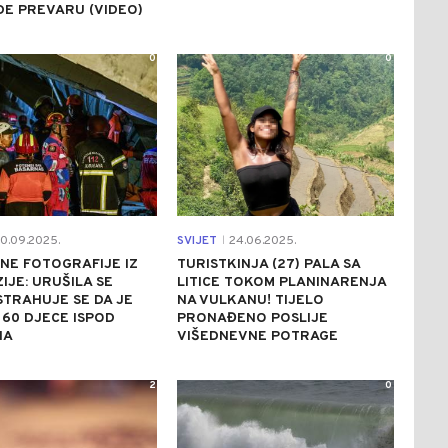
DE PREVARU (VIDEO)
0
0
0.09.2025.
SVIJET
24.06.2025.
|
NE FOTOGRAFIJE IZ
TURISTKINJA (27) PALA SA
IJE: URUŠILA SE
LITICE TOKOM PLANINARENJA
STRAHUJE SE DA JE
NA VULKANU! TIJELO
 60 DJECE ISPOD
PRONAĐENO POSLIJE
NA
VIŠEDNEVNE POTRAGE
2
0