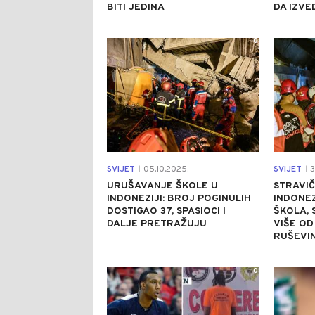
BITI JEDINA
DA IZVE
0
SVIJET
05.10.2025.
SVIJET
3
|
|
URUŠAVANJE ŠKOLE U
STRAVIČ
INDONEZIJI: BROJ POGINULIH
INDONEZ
DOSTIGAO 37, SPASIOCI I
ŠKOLA, 
DALJE PRETRAŽUJU
VIŠE OD
RUŠEVI
0