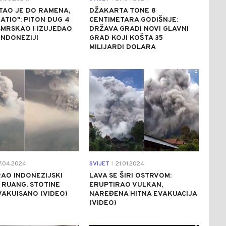
TAO JE DO RAMENA,
DŽAKARTA TONE 8
ATIO": PITON DUG 4
CENTIMETARA GODIŠNJE:
MRSKAO I IZUJEDAO
DRŽAVA GRADI NOVI GLAVNI
INDONEZIJI
GRAD KOJI KOŠTA 35
MILIJARDI DOLARA
0
0
7.04.2024.
SVIJET
21.01.2024.
|
AO INDONEZIJSKI
LAVA SE ŠIRI OSTRVOM:
RUANG, STOTINE
ERUPTIRAO VULKAN,
VAKUISANO (VIDEO)
NAREĐENA HITNA EVAKUACIJA
(VIDEO)