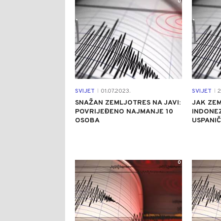
0
SVIJET
01.07.2023.
SVIJET
2
|
|
SNAŽAN ZEMLJOTRES NA JAVI:
JAK ZE
POVRIJEĐENO NAJMANJE 10
INDONEZ
OSOBA
USPANIČ
0