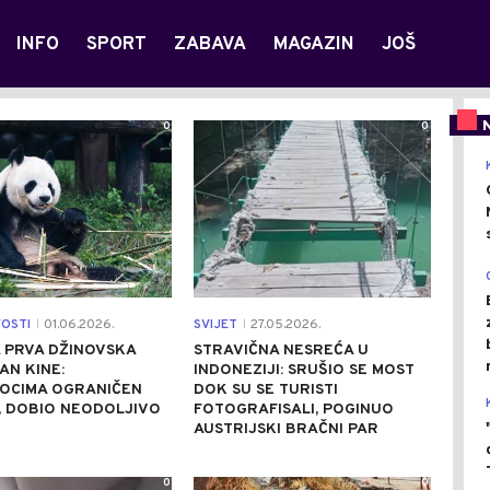
INFO
SPORT
ZABAVA
MAGAZIN
JOŠ
0
0
VOSTI
01.06.2026.
SVIJET
27.05.2026.
|
|
 PRVA DŽINOVSKA
STRAVIČNA NESREĆA U
AN KINE:
INDONEZIJI: SRUŠIO SE MOST
IOCIMA OGRANIČEN
DOK SU SE TURISTI
, DOBIO NEODOLJIVO
FOTOGRAFISALI, POGINUO
AUSTRIJSKI BRAČNI PAR
0
0