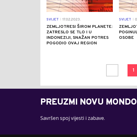
SVIJET
17.02.2023.
SVIJET
0
|
|
ZEMLJOTRESI ŠIROM PLANETE:
ZEMLJOT
ZATRESLO SE TLO I U
POGINUL
INDONEZIJI, SNAŽAN POTRES
OSOBE
POGODIO OVAJ REGION
1
PREUZMI NOVU MONDO
Savršen spoj vijesti i zabave.