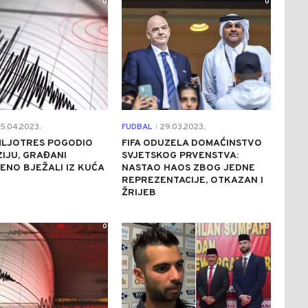
0
0
5.04.2023.
FUDBAL
29.03.2023.
|
MLJOTRES POGODIO
FIFA ODUZELA DOMAĆINSTVO
IJU, GRAĐANI
SVJETSKOG PRVENSTVA:
ENO BJEŽALI IZ KUĆA
NASTAO HAOS ZBOG JEDNE
REPREZENTACIJE, OTKAZAN I
ŽRIJEB
0
0