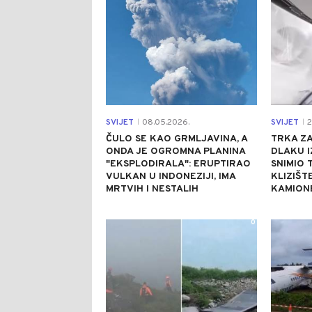
SVIJET
08.05.2026.
SVIJET
2
|
|
ČULO SE KAO GRMLJAVINA, A
TRKA ZA
ONDA JE OGROMNA PLANINA
DLAKU I
"EKSPLODIRALA": ERUPTIRAO
SNIMIO 
VULKAN U INDONEZIJI, IMA
KLIZIŠ
MRTVIH I NESTALIH
KAMIONE
0