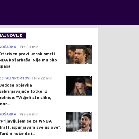
NAJNOVIJE
0
KOŠARKA
Pre 20 min
|
Otkriven pravi uzrok smrti
NBA košarkaša: Nije mu bilo
spasa
0
OSTALI SPORTOVI
Pre 22 min
|
Badosa objavila
zabrinjavajuće fotke iz
bolnice: "Vidjeli ste slike,
mor...
0
KOŠARKA
Pre 24 min
|
"Prijavljujem se za WNBA
draft, ispunjavam sve uslove":
Turčin hoće da i...