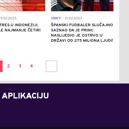
9.02.2023.
OBRT!
01.02.2023.
|
RES U INDONEZIJI,
ŠPANSKI FUDBALER SLUČAJNO
E NAJMANJE ČETIRI
SAZNAO DA JE PRINC:
NASLIJEDIO JE OSTRVO U
DRŽAVI OD 275 MILIONA LJUDI!
2
3
4
 APLIKACIJU