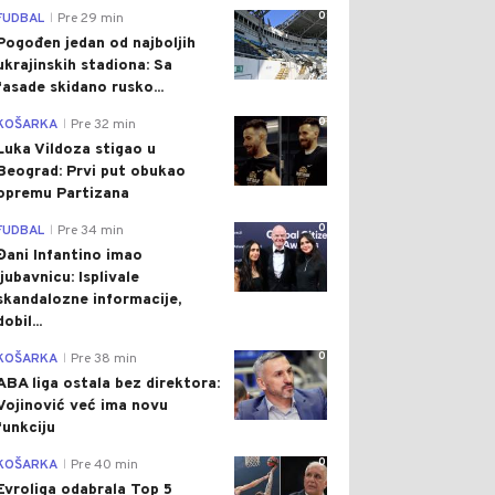
0
FUDBAL
Pre 29 min
|
Pogođen jedan od najboljih
ukrajinskih stadiona: Sa
fasade skidano rusko...
0
KOŠARKA
Pre 32 min
|
Luka Vildoza stigao u
Beograd: Prvi put obukao
opremu Partizana
0
FUDBAL
Pre 34 min
|
Đani Infantino imao
ljubavnicu: Isplivale
skandalozne informacije,
dobil...
0
KOŠARKA
Pre 38 min
|
ABA liga ostala bez direktora:
Vojinović već ima novu
funkciju
0
KOŠARKA
Pre 40 min
|
Evroliga odabrala Top 5