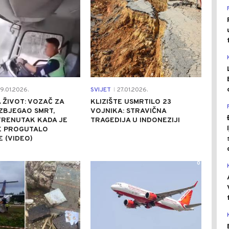
9.01.2026.
SVIJET
27.01.2026.
|
 ŽIVOT: VOZAČ ZA
KLIZIŠTE USMRTILO 23
ZBJEGAO SMRT,
VOJNIKA: STRAVIČNA
TRENUTAK KADA JE
TRAGEDIJA U INDONEZIJI
TE PROGUTALO
 (VIDEO)
0
0