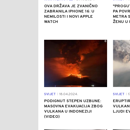
OVA DRŽAVA JE ZVANIČNO
"PROGU
ZABRANILA IPHONE 16: U
PA POVR
NEMILOSTI I NOVI APPLE
METRA S
WATCH
ŽENU U 
0
SVIJET
18.04.2024.
SVIJET
1
|
|
PODIGNUT STEPEN UZBUNE:
ERUPTIR
MASOVNA EVAKUACIJA ZBOG
VULKAN 
VULKANA U INDONEZIJI
LJUDI E
(VIDEO)