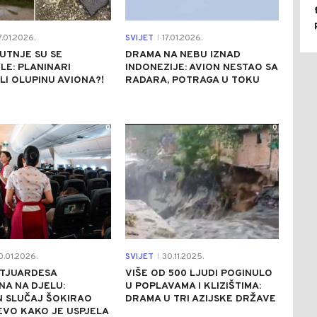
7.01.2026.
SVIJET
17.01.2026.
|
UTNJE SU SE
DRAMA NA NEBU IZNAD
ILE: PLANINARI
INDONEZIJE: AVION NESTAO SA
I OLUPINU AVIONA?!
RADARA, POTRAGA U TOKU
0
0
0.01.2026.
SVIJET
30.11.2025.
|
STJUARDESA
VIŠE OD 500 LJUDI POGINULO
A NA DJELU:
U POPLAVAMA I KLIZIŠTIMA:
N SLUČAJ ŠOKIRAO
DRAMA U TRI AZIJSKE DRŽAVE
 EVO KAKO JE USPJELA