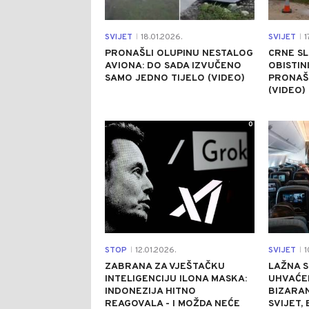
SVIJET
18.01.2026.
SVIJET
1
|
|
PRONAŠLI OLUPINU NESTALOG
CRNE SL
AVIONA: DO SADA IZVUČENO
OBISTIN
SAMO JEDNO TIJELO (VIDEO)
PRONAŠL
(VIDEO)
0
STOP
12.01.2026.
SVIJET
1
|
|
ZABRANA ZA VJEŠTAČKU
LAŽNA 
INTELIGENCIJU ILONA MASKA:
UHVAĆEN
INDONEZIJA HITNO
BIZARA
REAGOVALA - I MOŽDA NEĆE
SVIJET,