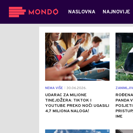
NASLOVNA
NAJNOVIJE
0
NEMA VIŠE
30.06.2026.
ZANIMLJI
|
UDARAC ZA MILIONE
ROĐENA
TINEJDŽERA: TIKTOK I
PANDA V
YOUTUBE PREKO NOĆI UGASILI
POSJET
4,7 MILIONA NALOGA!
PRISTUP
IME
0