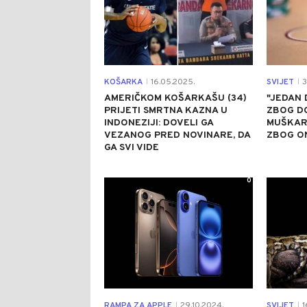
KOŠARKA
16.05.2025.
SVIJET
3
|
|
AMERIČKOM KOŠARKAŠU (34)
"JEDAN 
PRIJETI SMRTNA KAZNA U
ZBOG DO
INDONEZIJI: DOVELI GA
MUŠKAR
VEZANOG PRED NOVINARE, DA
ZBOG O
GA SVI VIDE
0
RAMPA ZA APPLE
29.10.2024.
SVIJET
1
|
|