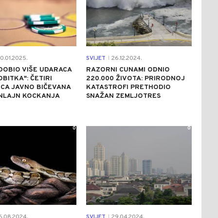
0.01.2025.
SVIJET
26.12.2024.
|
DOBIO VIŠE UDARACA
RAZORNI CUNAMI ODNIO
BITKA": ČETIRI
220.000 ŽIVOTA: PRIRODNOJ
CA JAVNO BIČEVANA
KATASTROFI PRETHODIO
NLAJN KOCKANJA
SNAŽAN ZEMLJOTRES
0
0
6.08.2024.
SVIJET
29.04.2024.
|