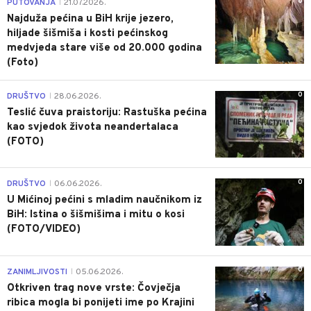
0
PUTOVANJA
21.07.2026.
|
Najduža pećina u BiH krije jezero,
hiljade šišmiša i kosti pećinskog
medvjeda stare više od 20.000 godina
(Foto)
0
DRUŠTVO
28.06.2026.
|
Teslić čuva praistoriju: Rastuška pećina
kao svjedok života neandertalaca
(FOTO)
0
DRUŠTVO
06.06.2026.
|
U Mićinoj pećini s mladim naučnikom iz
BiH: Istina o šišmišima i mitu o kosi
(FOTO/VIDEO)
0
ZANIMLJIVOSTI
05.06.2026.
|
Otkriven trag nove vrste: Čovječja
ribica mogla bi ponijeti ime po Krajini