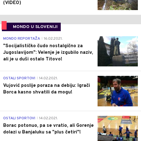
(VIDEO)
MONDO U SLOVENIJI
4
MONDO REPORTAŽA
16.02.2021.
|
"Socijalističko čudo nostalgično za
Jugoslavijom": Velenje je izgubilo naziv,
ali je u duši ostalo Titovo!
1
OSTALI SPORTOVI
14.02.2021.
|
Vujović poslije poraza na debiju: Igrači
Borca kasno shvatili da mogu!
3
OSTALI SPORTOVI
14.02.2021.
|
Borac potonuo, pa se vratio, ali Gorenje
dolazi u Banjaluku sa "plus četiri"!