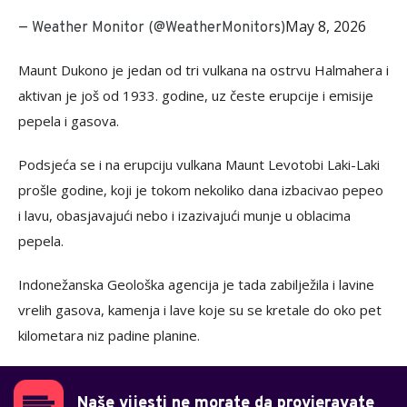
May 8, 2026
— Weather Monitor (@WeatherMonitors)
Maunt Dukono je jedan od tri vulkana na ostrvu Halmahera i
aktivan je još od 1933. godine, uz česte erupcije i emisije
pepela i gasova.
Podsjeća se i na erupciju vulkana Maunt Levotobi Laki-Laki
prošle godine, koji je tokom nekoliko dana izbacivao pepeo
i lavu, obasjavajući nebo i izazivajući munje u oblacima
pepela.
Indonežanska Geološka agencija je tada zabilježila i lavine
vrelih gasova, kamenja i lave koje su se kretale do oko pet
kilometara niz padine planine.
Naše vijesti ne morate da provjeravate