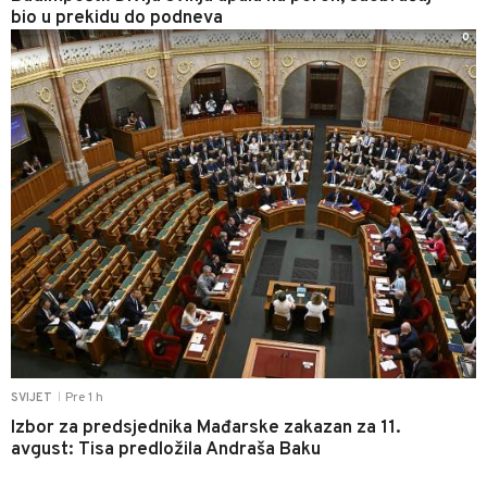
bio u prekidu do podneva
0
Pre 1 h
SVIJET
|
Izbor za predsjednika Mađarske zakazan za 11.
avgust: Tisa predložila Andraša Baku