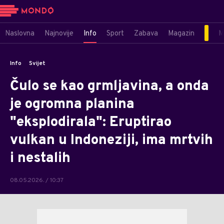
Naslovna
Najnovije
Info
Sport
Zabava
Magazin
M
Info
Svijet
Čulo se kao grmljavina, a onda
je ogromna planina
"eksplodirala": Eruptirao
vulkan u Indoneziji, ima mrtvih
i nestalih
08.05.2026. / 10:37