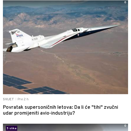
0
Pre 2 h
SVIJET
|
Povratak supersoničnih letova: Da li će "tihi" zvučni
udar promijeniti avio-industriju?
0
5 slika