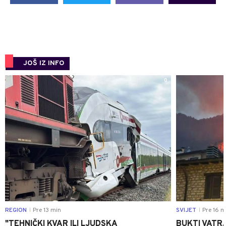
JOŠ IZ INFO
0
REGION
Pre 13 min
SVIJET
Pre 16 m
|
|
"TEHNIČKI KVAR ILI LJUDSKA
BUKTI VATRA