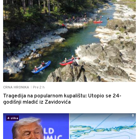
Pre 2 h
CRNA HRONIKA
|
Tragedija na popularnom kupalištu: Utopio se 24-
godišnji mladić iz Zavidovića
0
4 slika