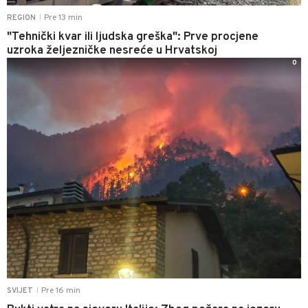
Pre 13 min
REGION
|
"Tehnički kvar ili ljudska greška": Prve procjene
uzroka željezničke nesreće u Hrvatskoj
0
Pre 16 min
SVIJET
|