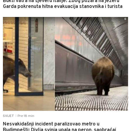
Bukti vatra na sjeveru Italije: Zbog požara na jezeru
Garda pokrenuta hitna evakuacija stanovnika i turista
0
Pre 18 min
SVIJET
|
Nesvakidašnji incident paralizovao metro u
Budimpešti: Divlja svinja upala na peron, saobraćaj