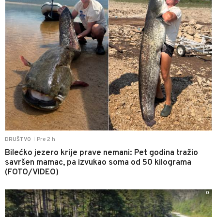
Pre 2 h
DRUŠTVO
|
Bilećko jezero krije prave nemani: Pet godina tražio
savršen mamac, pa izvukao soma od 50 kilograma
(FOTO/VIDEO)
0