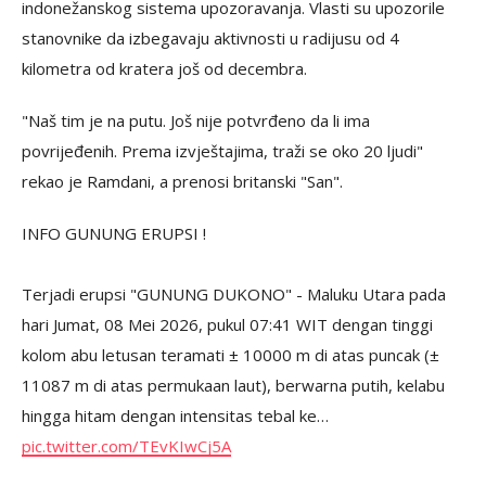
indonežanskog sistema upozoravanja. Vlasti su upozorile
stanovnike da izbegavaju aktivnosti u radijusu od 4
kilometra od kratera još od decembra.
"Naš tim je na putu. Još nije potvrđeno da li ima
povrijeđenih. Prema izvještajima, traži se oko 20 ljudi"
rekao je Ramdani, a prenosi britanski "San".
INFO GUNUNG ERUPSI !
Terjadi erupsi "GUNUNG DUKONO" - Maluku Utara pada
hari Jumat, 08 Mei 2026, pukul 07:41 WIT dengan tinggi
kolom abu letusan teramati ± 10000 m di atas puncak (±
11087 m di atas permukaan laut), berwarna putih, kelabu
hingga hitam dengan intensitas tebal ke…
pic.twitter.com/TEvKIwCj5A