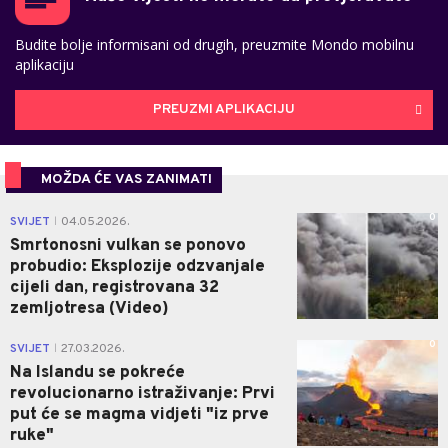
Budite bolje informisani od drugih, preuzmite Mondo mobilnu
aplikaciju
PREUZMI APLIKACIJU
MOŽDA ĆE VAS ZANIMATI
0
SVIJET
04.05.2026.
|
Smrtonosni vulkan se ponovo
probudio: Eksplozije odzvanjale
cijeli dan, registrovana 32
zemljotresa (Video)
0
SVIJET
27.03.2026.
|
Na Islandu se pokreće
revolucionarno istraživanje: Prvi
put će se magma vidjeti "iz prve
ruke"