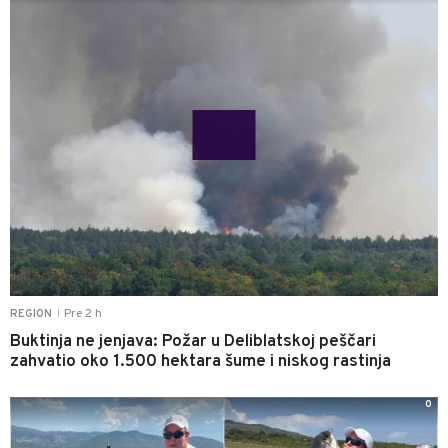
Pre 2 h
REGION
|
Buktinja ne jenjava: Požar u Deliblatskoj peščari
zahvatio oko 1.500 hektara šume i niskog rastinja
0