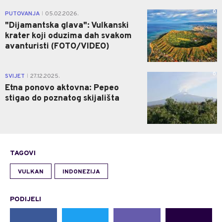
0
PUTOVANJA
05.02.2026.
|
"Dijamantska glava": Vulkanski
krater koji oduzima dah svakom
avanturisti (FOTO/VIDEO)
0
SVIJET
27.12.2025.
|
Etna ponovo aktovna: Pepeo
stigao do poznatog skijališta
TAGOVI
VULKAN
INDONEZIJA
PODIJELI