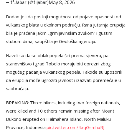
May 8, 2026
— t°Jabar (@tijabar)
Dodao je i da postoji mogućnost od pojave opasnosti od
vulkanskog blata u okolnom području. Rana jutarnja erupcija
bila je praćena jakim „grmljavinskim zvukom“ i gustim
stubom dima, saopštila je Geološka agencija.
Naveli su da se oblak pepela širi prema sjeveru, pa
stanovništvo i grad Tobelo moraju biti oprezni zbog
mogućeg padanja vulkanskog pepela. Takođe su upozorili
da erupcija može ugroziti javnost i izazvati poremećaje u
saobraćaju.
BREAKING: Three hikers, including two foreign nationals,
were killed and 10 others remain missing after Mount
Dukono erupted on Halmahera Island, North Maluku
Province, Indonesia.
pic.twitter.com/4xqGsmhaRJ