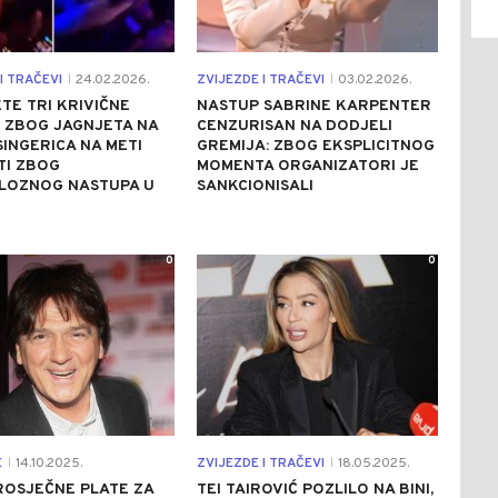
I TRAČEVI
24.02.2026.
ZVIJEZDE I TRAČEVI
03.02.2026.
|
|
TE TRI KRIVIČNE
NASTUP SABRINE KARPENTER
 ZBOG JAGNJETA NA
CENZURISAN NA DODJELI
ESINGERICA NA METI
GREMIJA: ZBOG EKSPLICITNOG
TI ZBOG
MOMENTA ORGANIZATORI JE
LOZNOG NASTUPA U
SANKCIONISALI
0
0
E
14.10.2025.
ZVIJEZDE I TRAČEVI
18.05.2025.
|
|
ROSJEČNE PLATE ZA
TEI TAIROVIĆ POZLILO NA BINI,