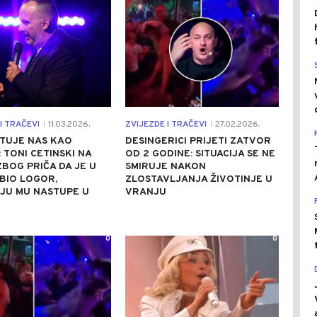
I TRAČEVI
11.03.2026.
ZVIJEZDE I TRAČEVI
27.02.2026.
|
|
TUJE NAS KAO
DESINGERICI PRIJETI ZATVOR
 TONI CETINSKI NA
OD 2 GODINE: SITUACIJA SE NE
BOG PRIČA DA JE U
SMIRUJE NAKON
BIO LOGOR,
ZLOSTAVLJANJA ŽIVOTINJE U
JU MU NASTUPE U
VRANJU
0
0