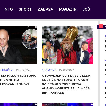
INFO
SPORT
ZABAVA
MAGAZIN
JOŠ
0
0
I TRAČEVI
27.07.2026.
SHOWTIME
24.05.2026.
|
|
 MU NAKON NASTUPA:
OBJAVLJENA LISTA ZVIJEZDA
RICA HITNO
KOJE ĆE NASTUPATI TOKOM
LIZOVAN U BUDVI
SVJETSKOG PRVENSTVA:
ALANIS MORISET PRIJE MEČA
BIH I KANADE
0
0