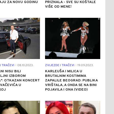
AJU ZA NOVU GODINU
PRIZNALA - SVE SU KOŠTALE
VIŠE OD MENE!
0
0
I TRAČEVI
08.10.2023.
ZVIJEZDE I TRAČEVI
19.09.2023.
|
|
NI NISU BILI
KARLEUŠA I MILICA U
LJNI IZBOROM
BRUTALNIM KOSTIMIMA
A": OTKAZAN KONCERT
ZAPALILE BEOGRAD: PUBLIKA
VAČEVIĆA U
VRIŠTALA, A ONDA SE NA BINI
KOJ
POJAVILA I ONA (VIDEO)
0
0