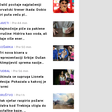
Dalić postaje najplaćeniji
hrvatski trener ikada: Dobio
tri puta veću pl...
0
SAVETI
Pre 44 min
|
Najmoćnije piće za paklene
vrućine: Hidrira kao voda, ali
daje više ener...
0
KOŠARKA
Pre 50 min
|
Tri nova bisera u
reprezentaciji Srbije: Dušan
Alimpijević sprema naslje...
0
FUDBAL
Pre 56 min
|
Skinula se supruga Lionela
Mesija: Pokazala u kakvoj je
formi
0
DRUŠTVO
Pre 1 h
|
Jak vjetar raspirio požare:
Vatra kod Trebinja stigla do
asfaltne baze, ...