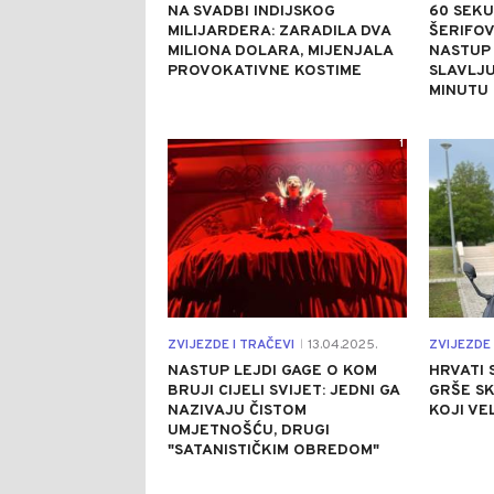
NA SVADBI INDIJSKOG
60 SEKU
MILIJARDERA: ZARADILA DVA
ŠERIFOV
MILIONA DOLARA, MIJENJALA
NASTUP
PROVOKATIVNE KOSTIME
SLAVLJ
MINUTU
1
ZVIJEZDE I TRAČEVI
13.04.2025.
ZVIJEZDE 
|
NASTUP LEJDI GAGE O KOM
HRVATI 
BRUJI CIJELI SVIJET: JEDNI GA
GRŠE S
NAZIVAJU ČISTOM
KOJI VE
UMJETNOŠĆU, DRUGI
"SATANISTIČKIM OBREDOM"