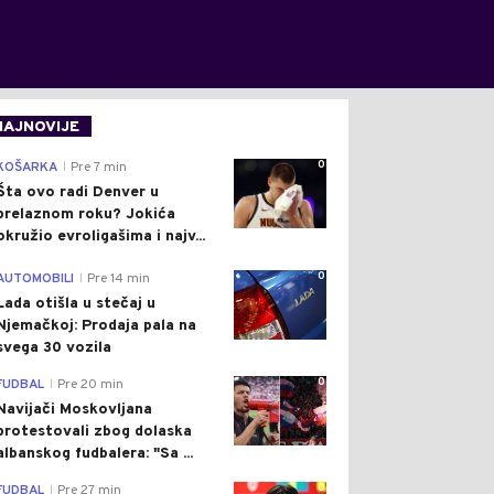
NAJNOVIJE
0
KOŠARKA
Pre 7 min
|
Šta ovo radi Denver u
prelaznom roku? Jokića
okružio evroligašima i najv...
0
AUTOMOBILI
Pre 14 min
|
Lada otišla u stečaj u
Njemačkoj: Prodaja pala na
svega 30 vozila
0
FUDBAL
Pre 20 min
|
Navijači Moskovljana
protestovali zbog dolaska
albanskog fudbalera: "Sa ...
0
FUDBAL
Pre 27 min
|