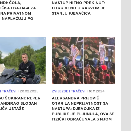
NDI: ČOLA,
NASTUP HITNO PREKINUT:
IĆKA I BAJAGA ZA
OTKRIVENO U KAKVOM JE
 NA PRIVATNOM
STANJU PJEVAČICA
U NAPLAĆUJU PO
0
0
I TRAČEVI
20.02.2025.
ZVIJEZDE I TRAČEVI
10.11.2024.
|
|
SU ŠOKIRANI: REPER
ALEKSANDRA PRIJOVIĆ
KANDIRAO SLOGAN
OTKRILA NEPRIJATNOST SA
LIČA USTAŠE
NASTUPA: DJEVOJKA IZ
PUBLIKE JE PLJUNULA, OVA SE
FIZIČKI OBRAČUNALA S NJOM