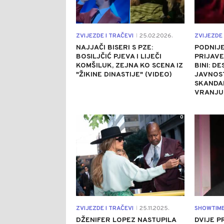
ZVIJEZDE I TRAČEVI
25.02.2026.
ZVIJEZDE 
|
NAJJAČI BISERI S PZE:
PODNIJE
BOSILJČIĆ PJEVA I LIJEČI
PRIJAVE
KOMŠILUK, ZEJNA KO SCENA IZ
BINI: D
"ŽIKINE DINASTIJE" (VIDEO)
JAVNOS
SKANDA
VRANJU
0
ZVIJEZDE I TRAČEVI
25.11.2025.
SHOWTIM
|
DŽENIFER LOPEZ NASTUPILA
DVIJE P