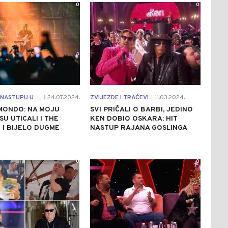
0
0
U SUSRET NASTUPU U BANJALUCI
24.07.2024.
ZVIJEZDE I TRAČEVI
11.03.2024.
|
|
MONDO: NA MOJU
SVI PRIČALI O BARBI, JEDINO
SU UTICALI I THE
KEN DOBIO OSKARA: HIT
I BIJELO DUGME
NASTUP RAJANA GOSLINGA
0
0