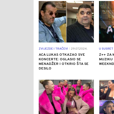
0
ZVIJEZDE I TRAČEVI
29.07.2024.
|
ACA LUKAS OTKAZAO SVE
Z++ ZA 
KONCERTE: OGLASIO SE
MUZIKU 
MENADŽER I OTKRIO ŠTA SE
WEEKND 
DESILO
0