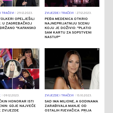
I TRAČEVI
29.12.2023.
ZVIJEZDE I TRAČEVI
27.12.2023.
|
|
FOLKERI OPELJEŠILI
PEĐA MEDENICA OTKRIO
: U ZAGREBAČKOJ
NAJNEPRIJATNIJU SCENU
ODRŽANO "KAFANSKO
KOJU JE DOŽIVIO: "PLATIO
SAM KARTU ZA SOPSTVENI
NASTUP"
0
0
E
09.12.2023.
ZVIJEZDE I TRAČEVI
15.10.2023.
|
|
ĆKIN HONORAR ISTI
SAD IMA MILIONE, A GODINAMA
NIN: GDJE NAJVEĆE
ZARAĐIVALA MANJE OD
 ZVIJEZDE
OSTALIH PJEVAČICA: PRIJA