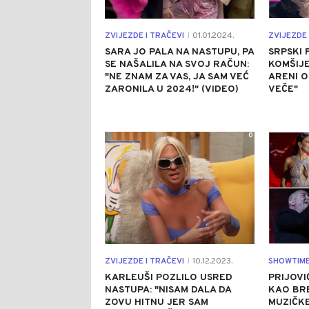
ZVIJEZDE I TRAČEVI
01.01.2024.
ZVIJEZDE 
|
SARA JO PALA NA NASTUPU, PA
SRPSKI 
SE NAŠALILA NA SVOJ RAČUN:
KOMŠIJE
"NE ZNAM ZA VAS, JA SAM VEĆ
ARENI 
ZARONILA U 2024!" (VIDEO)
VEČE"
0
ZVIJEZDE I TRAČEVI
10.12.2023.
SHOWTIM
|
KARLEUŠI POZLILO USRED
PRIJOVI
NASTUPA: "NISAM DALA DA
KAO BRE
ZOVU HITNU JER SAM
MUZIČKE