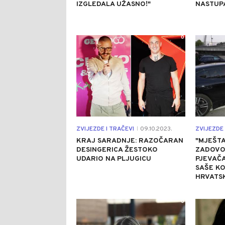
IZGLEDALA UŽASNO!"
NASTUP
0
ZVIJEZDE I TRAČEVI
09.10.2023.
ZVIJEZDE 
|
KRAJ SARADNJE: RAZOČARAN
"MJEŠTA
DESINGERICA ŽESTOKO
ZADOVO
UDARIO NA PLJUGICU
PJEVAČ
SAŠE KO
HRVATS
0