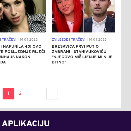
I TRAČEVI
14.09.2023.
ZVIJEZDE I TRAČEVI
14.09.2023.
|
|
I NAPUNILA 40! OVO
BRESKVICA PRVI PUT O
VE POSLJEDNJE RIJEČI
ZABRANI I STANIVUKOVIĆU:
AJNHAUS NAKON
"NJEGOVO MIŠLJENJE MI NIJE
DA
BITNO"
1
2
 APLIKACIJU