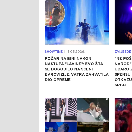
SHOWTIME
13.05.2026.
ZVIJEZDE 
|
POŽAR NA BINI NAKON
"NE POŠ
NASTUPA "LAVINE": EVO ŠTA
NAROD":
SE DOGODILO NA SCENI
UDARU Z
EVROVIZIJE, VATRA ZAHVATILA
SPENSU 
DIO OPREME
OTKAZU
SRBIJI
0