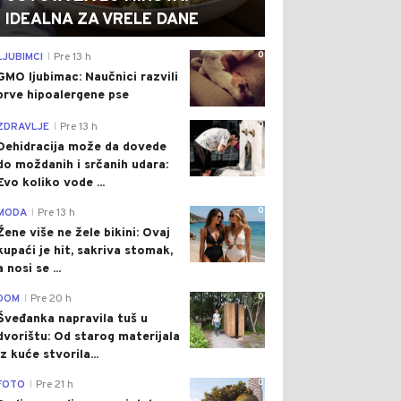
IDEALNA ZA VRELE DANE
0
LJUBIMCI
Pre 13 h
|
GMO ljubimac: Naučnici razvili
prve hipoalergene pse
0
ZDRAVLJE
Pre 13 h
|
Dehidracija može da dovede
do moždanih i srčanih udara:
Evo koliko vode ...
0
MODA
Pre 13 h
|
Žene više ne žele bikini: Ovaj
kupaći je hit, sakriva stomak,
a nosi se ...
0
DOM
Pre 20 h
|
Šveđanka napravila tuš u
dvorištu: Od starog materijala
iz kuće stvorila...
0
FOTO
Pre 21 h
|