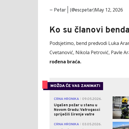
May 12, 2026
— Petar | (@escpetar)
Ko su članovi benda
Podsjetimo, bend predvodi Luka Aranđ
Cvetanović, Nikola Petrović, Pavle Ara
rođena braća.
MOŽDA ĆE VAS ZANIMATI
CRNA HRONIKA
09.05.2026.
|
Ugašen požar u stanu u
Novom Gradu: Vatrogasci
spriječili širenje vatre
CRNA HRONIKA
03.05.2026.
|