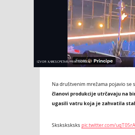
IZVOR: X/@ESCPETAR/PRINTSCREEN
Na društvenim mrežama pojavio se s
članovi produkcije utrčavaju na b
ugasili vatru koja je zahvatila st
Sksksksksks
pic.twitter.com/uqT05r