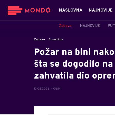
NASLOVNA
NAJNOVIJE
Zabava:
NAJNOVIJE
PUT
Zabava
Showtime
Požar na bini nako
šta se dogodilo na 
zahvatila dio opr
13.05.2026. / 08:14