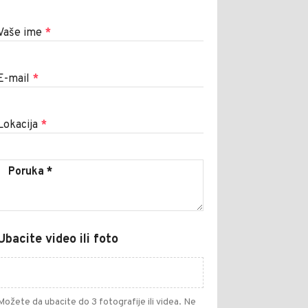
Vaše ime
*
E-mail
*
Lokacija
*
Ubacite video ili foto
Možete da ubacite do 3 fotografije ili videa. Ne