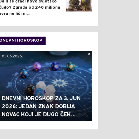
Da li se gradi novo svjetsko
čudo? Zgrada od 240 miliona
evra ne liči ni...
DNEVNI HOROSKOP
0
03.06.2026.
DNEVNI HOROSKOP ZA 3. JUN
2026: JEDAN ZNAK DOBIJA
NOVAC KOJI JE DUGO ČEK...