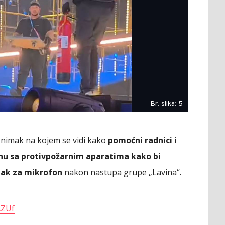
Br. slika: 5
nimak na kojem se vidi kako
pomoćni radnici i
inu sa protivpožarnim aparatima kako bi
alak za mikrofon
nakon nastupa grupe „Lavina“.
AZUf