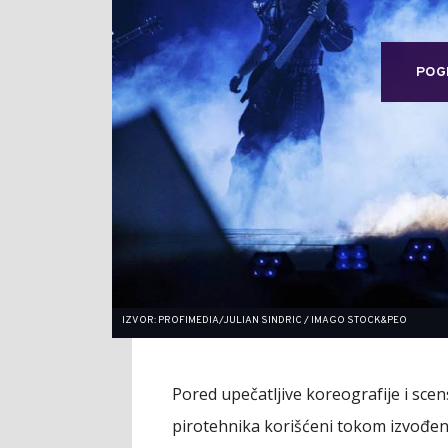
POG
IZVOR: PROFIMEDIA/JULIAN SINDRIC / IMAGO STOCK&PEO
Pored upečatljive koreografije i sce
pirotehnika korišćeni tokom izvođen