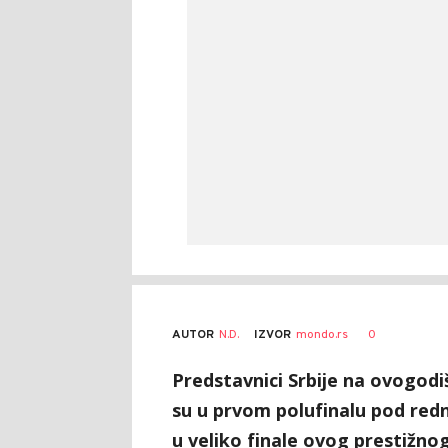
AUTOR
N.D.
0
IZVOR
mondo.rs
Predstavnici Srbije na ovogodiš
su u prvom polufinalu pod redn
u veliko finale ovog prestižn