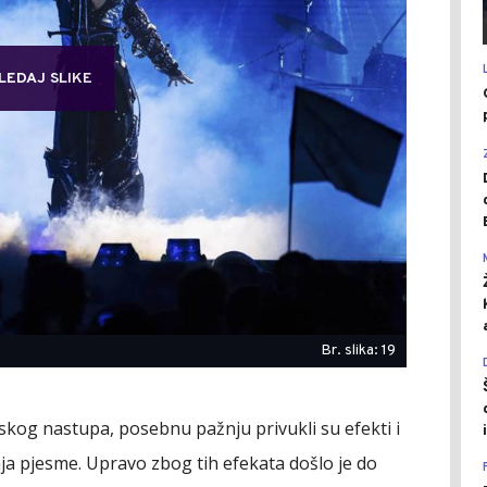
LEDAJ SLIKE
Br. slika: 19
nskog nastupa, posebnu pažnju privukli su efekti i
ja pjesme. Upravo zbog tih efekata došlo je do