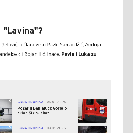
 "Lavina"?
elović, a članovi su Pavle Samardžić, Andrija
nđelović i Bojan Ilić. Inače,
Pavle i Luka su
0
1
CRNA HRONIKA
05.05.2026.
|
Požar u Banjaluci: Gorjelo
skladište "Jiska"
0
0
CRNA HRONIKA
03.05.2026.
|