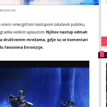
/@ESCPETAR
sceni i energičnim nastupom oduševili publiku,
agradila velikim aplauzom.
Njihov nastup odmah
na društvenim mrežama, gdje su se komentari
đu fanovima Evrovizije.