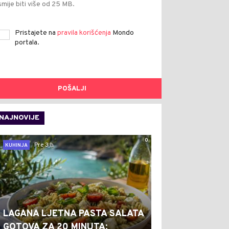
smije biti više od 25 MB.
Pristajete na
pravila korišćenja
Mondo
portala.
POŠALJI
NAJNOVIJE
0
Pre 3 h
KUHINJA
LAGANA LJETNA PASTA SALATA
GOTOVA ZA 20 MINUTA: