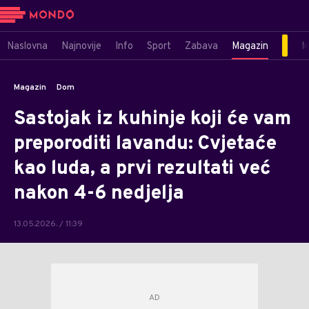
Naslovna
Najnovije
Info
Sport
Zabava
Magazin
M
Magazin
Dom
Sastojak iz kuhinje koji će vam
preporoditi lavandu: Cvjetaće
kao luda, a prvi rezultati već
nakon 4-6 nedjelja
13.05.2026. / 11:39