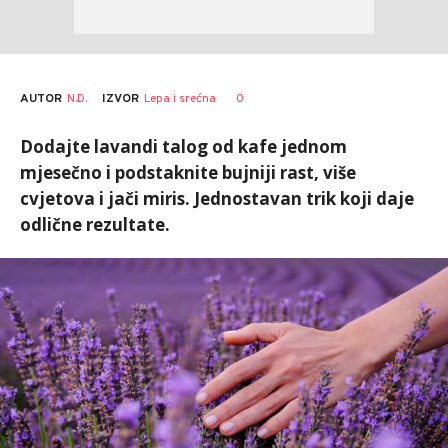
AUTOR
N.D.
0
IZVOR
Lepa i srećna
Dodajte lavandi talog od kafe jednom
mjesečno i podstaknite bujniji rast, više
cvjetova i jači miris. Jednostavan trik koji daje
odlične rezultate.