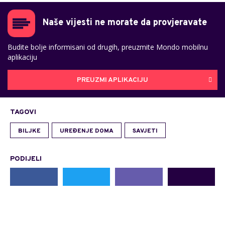
Naše vijesti ne morate da provjeravate
Budite bolje informisani od drugih, preuzmite Mondo mobilnu
aplikaciju
PREUZMI APLIKACIJU
TAGOVI
BILJKE
UREĐENJE DOMA
SAVJETI
PODIJELI