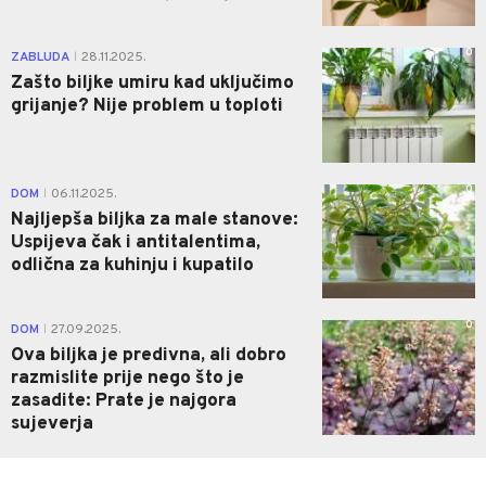
0
ZABLUDA
28.11.2025.
|
Zašto biljke umiru kad uključimo
grijanje? Nije problem u toploti
0
DOM
06.11.2025.
|
Najljepša biljka za male stanove:
Uspijeva čak i antitalentima,
odlična za kuhinju i kupatilo
0
DOM
27.09.2025.
|
Ova biljka je predivna, ali dobro
razmislite prije nego što je
zasadite: Prate je najgora
sujeverja