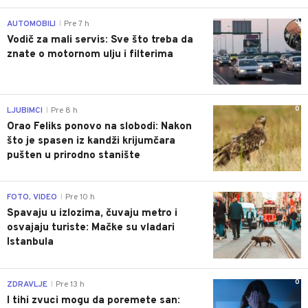
0
AUTOMOBILI
Pre 7 h
|
Vodič za mali servis: Sve što treba da
znate o motornom ulju i filterima
0
LJUBIMCI
Pre 8 h
|
Orao Feliks ponovo na slobodi: Nakon
što je spasen iz kandži krijumčara
pušten u prirodno stanište
0
FOTO, VIDEO
Pre 10 h
|
Spavaju u izlozima, čuvaju metro i
osvajaju turiste: Mačke su vladari
Istanbula
0
ZDRAVLJE
Pre 13 h
|
I tihi zvuci mogu da poremete san: