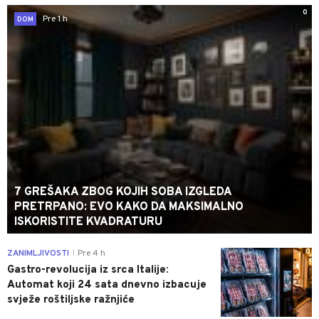
0
Pre 1 h
DOM
7 GREŠAKA ZBOG KOJIH SOBA IZGLEDA
PRETRPANO: EVO KAKO DA MAKSIMALNO
ISKORISTITE KVADRATURU
0
ZANIMLJIVOSTI
Pre 4 h
|
Gastro-revolucija iz srca Italije:
Automat koji 24 sata dnevno izbacuje
svježe roštiljske ražnjiće