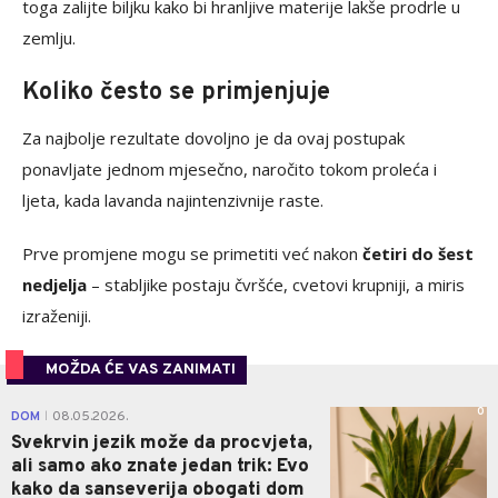
toga zalijte biljku kako bi hranljive materije lakše prodrle u
zemlju.
Koliko često se primjenjuje
Za najbolje rezultate dovoljno je da ovaj postupak
ponavljate jednom mjesečno, naročito tokom proleća i
ljeta, kada lavanda najintenzivnije raste.
Prve promjene mogu se primetiti već nakon
četiri do šest
nedjelja
– stabljike postaju čvršće, cvetovi krupniji, a miris
izraženiji.
MOŽDA ĆE VAS ZANIMATI
0
DOM
08.05.2026.
|
Svekrvin jezik može da procvjeta,
ali samo ako znate jedan trik: Evo
kako da sanseverija obogati dom