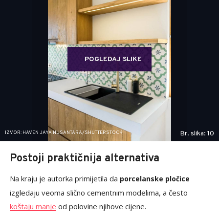
POGLEDAJ SLIKE
IZVOR: HAVEN JAYA NUSANTARA/SHUTTERSTOCK
Br. slika: 10
Postoji praktičnija alternativa
Na kraju je autorka primijetila da
porcelanske pločice
izgledaju veoma slično cementnim modelima, a često
koštaju manje
od polovine njihove cijene.