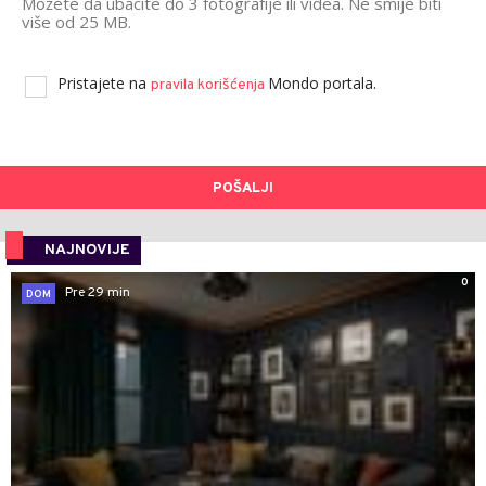
Možete da ubacite do 3 fotografije ili videa. Ne smije biti
više od 25 MB.
Pristajete na
Mondo portala.
pravila korišćenja
POŠALJI
NAJNOVIJE
0
Pre 29 min
DOM