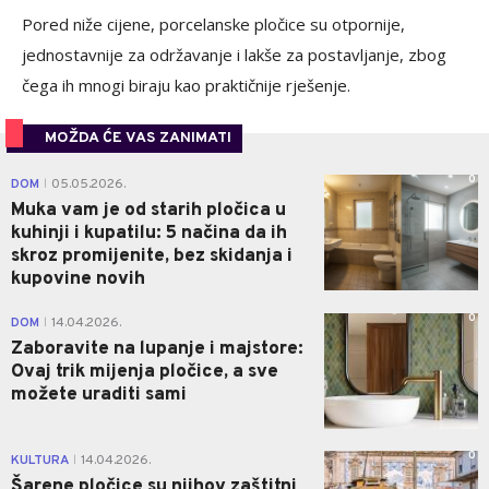
Pored niže cijene, porcelanske pločice su otpornije,
jednostavnije za održavanje i lakše za postavljanje, zbog
čega ih mnogi biraju kao praktičnije rješenje.
MOŽDA ĆE VAS ZANIMATI
0
DOM
05.05.2026.
|
Muka vam je od starih pločica u
kuhinji i kupatilu: 5 načina da ih
skroz promijenite, bez skidanja i
kupovine novih
0
DOM
14.04.2026.
|
Zaboravite na lupanje i majstore:
Ovaj trik mijenja pločice, a sve
možete uraditi sami
0
KULTURA
14.04.2026.
|
Šarene pločice su njihov zaštitni