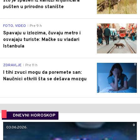
što je spasen iz kandži krijumčara
pušten u prirodno stanište
0
FOTO, VIDEO
Pre 9 h
|
Spavaju u izlozima, čuvaju metro i
osvajaju turiste: Mačke su vladari
Istanbula
0
ZDRAVLJE
Pre 11 h
|
I tihi zvuci mogu da poremete san:
Naučnici otkrili šta se dešava mozgu
DNEVNI HOROSKOP
0
03.06.2026.