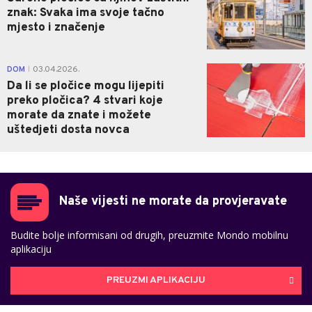
znak: Svaka ima svoje tačno
mjesto i značenje
0
DOM
03.04.2026.
|
Da li se pločice mogu lijepiti
preko pločica? 4 stvari koje
morate da znate i možete
uštedjeti dosta novca
Naše vijesti ne morate da provjeravate
Budite bolje informisani od drugih, preuzmite Mondo mobilnu
aplikaciju
PREUZMI APLIKACIJU