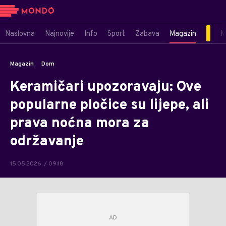
Naslovna
Najnovije
Info
Sport
Zabava
Magazin
M
Magazin
Dom
Keramičari upozoravaju: Ove
popularne pločice su lijepe, ali
prava noćna mora za
održavanje
15.05.2026. / 09:18