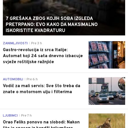
7 GREŠAKA ZBOG KOJIH SOBA IZGLEDA
PRETRPANO: EVO KAKO DA MAKSIMALNO
ISKORISTITE KVADRATURU
0
ZANIMLJIVOSTI
Pre 3 h
|
Gastro-revolucija iz srca Italije:
Automat koji 24 sata dnevno izbacuje
svježe roštiljske ražnjiće
0
AUTOMOBILI
Pre 6 h
|
Vodič za mali servis: Sve što treba da
znate o motornom ulju i filterima
0
LJUBIMCI
Pre 7 h
|
Orao Feliks ponovo na slobodi: Nakon