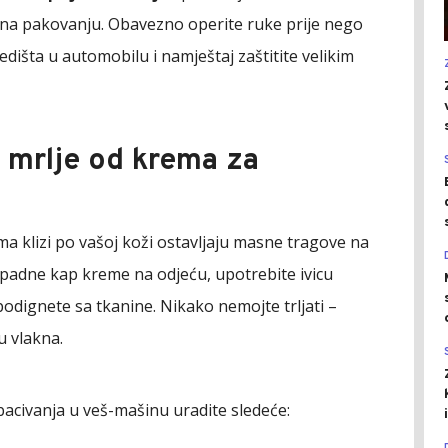
 na pakovanju. Obavezno operite ruke prije nego
sedišta u automobilu i namještaj zaštitite velikim
e mrlje od krema za
ma klizi po vašoj koži ostavljaju masne tragove na
padne kap kreme na odjeću, upotrebite ivicu
 podignete sa tkanine. Nikako nemojte trljati –
u vlakna.
acivanja u veš-mašinu uradite sledeće: