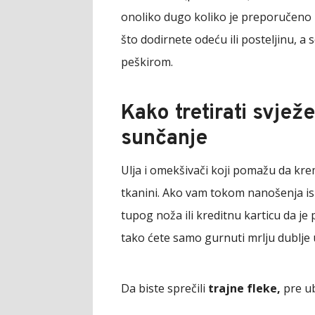
onoliko dugo koliko je preporučeno
što dodirnete odeću ili posteljinu, a 
peškirom.
Kako tretirati svjež
sunčanje
Ulja i omekšivači koji pomažu da kre
tkanini. Ako vam tokom nanošenja is
tupog noža ili kreditnu karticu da je
tako ćete samo gurnuti mrlju dublje 
Da biste sprečili
trajne fleke,
pre ub