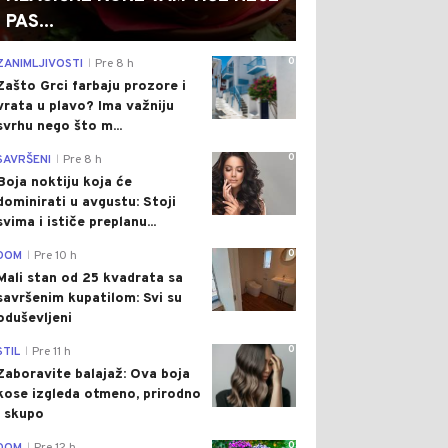
PAS...
0
ZANIMLJIVOSTI
Pre 8 h
|
Zašto Grci farbaju prozore i
vrata u plavo? Ima važniju
svrhu nego što m...
0
SAVRŠENI
Pre 8 h
|
Boja noktiju koja će
dominirati u avgustu: Stoji
svima i ističe preplanu...
0
DOM
Pre 10 h
|
Mali stan od 25 kvadrata sa
savršenim kupatilom: Svi su
oduševljeni
0
STIL
Pre 11 h
|
Zaboravite balajaž: Ova boja
kose izgleda otmeno, prirodno
i skupo
0
|