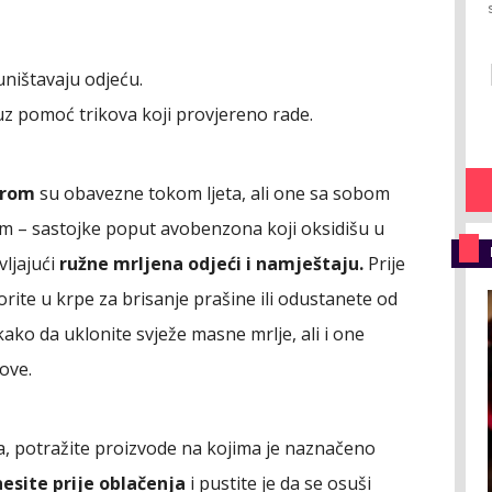
ništavaju odjeću.
uz pomoć trikova koji provjereno rade.
orom
su obavezne tokom ljeta, ali one sa sobom
m – sastojke poput avobenzona koji oksidišu u
vljajući
ružne mrlje
na odjeći i namještaju.
Prije
rite u krpe za brisanje prašine ili odustanete od
ako da uklonite svježe masne mrlje, ali i one
ove.
ka, potražite proizvode na kojima je naznačeno
esite prije oblačenja
i pustite je da se osuši