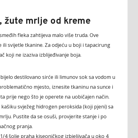
e, žute mrlje od kreme
i smeđih fleka zahtijeva malo više truda. Ove
ili svijetle tkanine. Za odjeću u boji i tapacirung
vač koji ne izaziva izblijeđivanje boja.
bijelo destilovano sirće ili limunov sok sa vodom u
roblematično mjesto, iznesite tkaninu na sunce i
ta prije nego što je operete na uobičajen način.
 kašiku svježeg hidrogen peroksida (koji pjeni) sa
rlju. Pustite da se osuši, provjerite stanje i po
načnog pranja.
1/4 šolje praha kiseoničkog izbjeljivača u oko 4