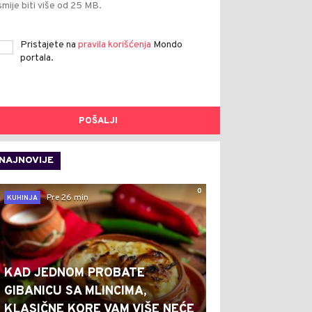
smije biti više od 25 MB.
Pristajete na
pravila korišćenja
Mondo
portala.
POŠALJI
NAJNOVIJE
0
Pre 26 min
KUHINJA
KAD JEDNOM PROBATE
GIBANICU SA MLINCIMA,
KLASIČNE KORE VAM VIŠE NEĆE