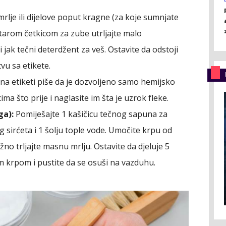
mrlje ili dijelove poput kragne (za koje sumnjate
i starom četkicom za zube utrljajte malo
i jak tečni deterdžent za veš. Ostavite da odstoji
vu sa etikete.
na etiketi piše da je dozvoljeno samo hemijsko
ma što prije i naglasite im šta je uzrok fleke.
ga):
Pomiješajte 1 kašičicu tečnog sapuna za
g sirćeta i 1 šolju tople vode. Umočite krpu od
ežno trljajte masnu mrlju. Ostavite da djeluje 5
m krpom i pustite da se osuši na vazduhu.