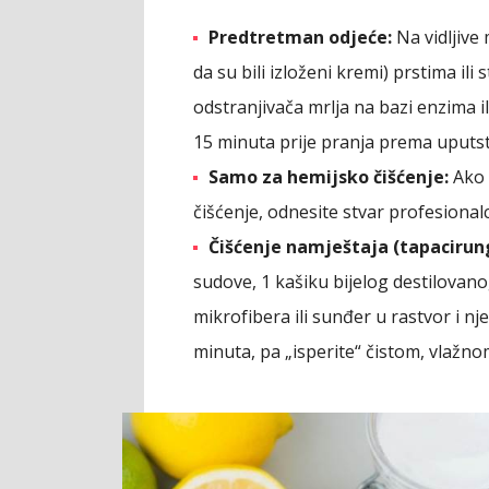
Predtretman odjeće:
Na vidljive 
da su bili izloženi kremi) prstima il
odstranjivača mrlja na bazi enzima il
15 minuta prije pranja prema uputst
Samo za hemijsko čišćenje:
Ako 
čišćenje, odnesite stvar profesionalci
Čišćenje namještaja (tapacirun
sudove, 1 kašiku bijelog destilovano
mikrofibera ili sunđer u rastvor i nj
minuta, pa „isperite“ čistom, vlažno