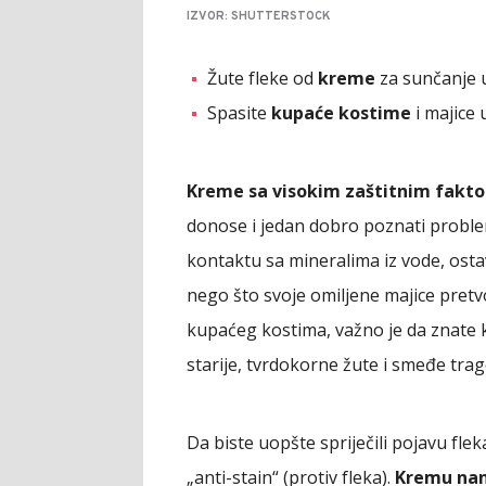
IZVOR: SHUTTERSTOCK
Žute fleke od
kreme
za sunčanje u
Spasite
kupaće kostime
i majice 
Kreme sa visokim zaštitnim fakt
donose i jedan dobro poznati proble
kontaktu sa mineralima iz vode, osta
nego što svoje omiljene majice pretvo
kupaćeg kostima, važno je da znate k
starije, tvrdokorne žute i smeđe trag
Da biste uopšte spriječili pojavu fle
„anti-stain“ (protiv fleka).
Kremu nan