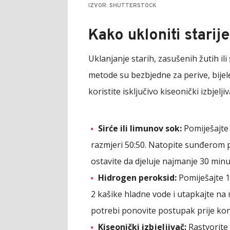
IZVOR: SHUTTERSTOCK
Kako ukloniti starij
Uklanjanje starih, zasušenih žutih il
metode su bezbjedne za perive, bijele 
koristite isključivo kiseonički izbjelji
Sirće ili limunov sok:
Pomiješajte 
razmjeri 50:50. Natopite sunđerom p
ostavite da djeluje najmanje 30 minu
Hidrogen peroksid:
Pomiješajte 1
2 kašike hladne vode i utapkajte na m
potrebi ponovite postupak prije ko
Kiseonički izbjeljivač:
Rastvorite 