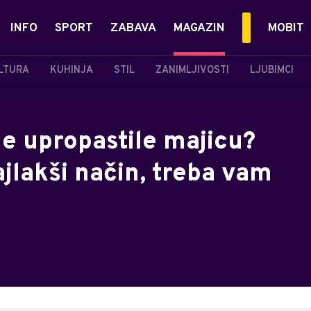
INFO
SPORT
ZABAVA
MAGAZIN
MOBIT
LTURA
KUHINJA
STIL
ZANIMLJIVOSTI
LJUBIMCI
e upropastile majicu?
ajlakši način, treba vam
e