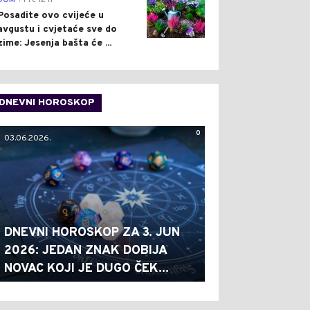
DOM
Pre 12 h
Posadite ovo cvijeće u
avgustu i cvjetaće sve do
zime: Jesenja bašta će ...
DNEVNI HOROSKOP
0
03.06.2026.
DNEVNI HOROSKOP ZA 3. JUN
2026: JEDAN ZNAK DOBIJA
NOVAC KOJI JE DUGO ČEK...