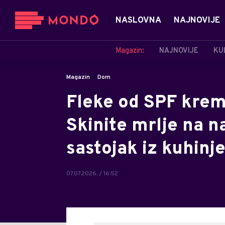
NASLOVNA
NAJNOVIJE
Magazin:
NAJNOVIJE
KU
Magazin
Dom
Fleke od SPF krem
Skinite mrlje na n
sastojak iz kuhinj
07.07.2026. / 16:52