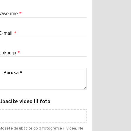
Vaše ime
*
E-mail
*
Lokacija
*
Ubacite video ili foto
Možete da ubacite do 3 fotografije ili videa. Ne