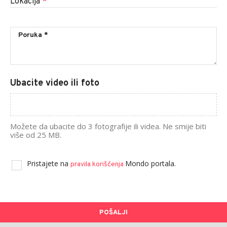
Lokacija
*
Ubacite video ili foto
Možete da ubacite do 3 fotografije ili videa. Ne smije biti
više od 25 MB.
Pristajete na
Mondo portala.
pravila korišćenja
POŠALJI