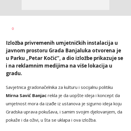
Nikolina
AUTOR
0
Damjanić
Izložba privremenih umjetničkih instalacija u
javnom prostoru Grada Banjaluka otvorena je
u Parku „Petar Kočić“, a dio izložbe prikazuje se
i na reklamnim medijima na više lokacija u
gradu.
Savjetnica gradonačelnika za kulturu i socijalnu politiku
Mirna Savić Banjac
rekla je da uopšte ideja i koncept da
umjetnost mora da izađe iz ustanova je sigurno ideja koju
Gradska uprava pokušava, i samim svojim djelovanjem, da
pokaže i da oživi, u šta se uklapa i ova izložba.