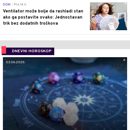
0
DOM
Pre 14 h
|
Ventilator može bolje da rashladi stan
ako ga postavite ovako: Jednostavan
trik bez dodatnih troškova
DNEVNI HOROSKOP
0
03.06.2026.