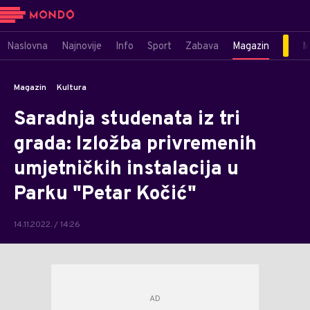
Naslovna
Najnovije
Info
Sport
Zabava
Magazin
M
Magazin
Kultura
Saradnja studenata iz tri
grada: Izložba privremenih
umjetničkih instalacija u
Parku "Petar Kočić"
14.11.2022. / 14:26