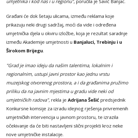
umjetnika i kod nas i u regionu"
, poručila je Savić Banjac.
Građani će dok šetaju ulicama, između reklama koje
prikazuju neki drugi sadržaj, moći da vide i određena
umjetnička djela u okviru izložbe, koja je rezultat saradnje
između Akademije umjetnosti u
Banjaluci, Trebinju i u
Širokom Brijegu
.
"Grad je imao ideju da našim talentima, lokalnim i
regionalnim, ustupi javni prostor kao jednu vrstu
muzejskog otvorenog prostora, a i da građanima pružimo
priliku da na javnim mjestima u gradu vide neki od
umjetničkih radova",
rekla je
Adrijana Šešić
predsjednik
Konkursne komsije za izradu idejnog rješenja privremenih
umjetničkih intervencija u javnom prostoru, te izrazila
očekivanje da će biti nastavljeni slični projekti kroz neke
nove umjetničke instalacije.