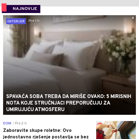
NAJNOVIJE
0
Pre 1 h
ENTERIJER
SPAVAĆA SOBA TREBA DA MIRIŠE OVAKO: 5 MIRISNIH
NOTA KOJE STRUČNJACI PREPORUČUJU ZA
UMIRUJUĆU ATMOSFERU
0
DOM
Pre 2 h
|
Zaboravite skupe roletne: Ovo
jednostavno rješenje postavlja se bez