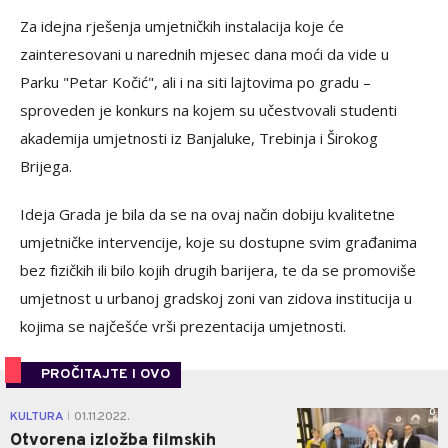
Za idejna rješenja umjetničkih instalacija koje će
zainteresovani u narednih mjesec dana moći da vide u
Parku "Petar Kočić", ali i na siti lajtovima po gradu –
sproveden je konkurs na kojem su učestvovali studenti
akademija umjetnosti iz Banjaluke, Trebinja i Širokog
Brijega.
Ideja Grada je bila da se na ovaj način dobiju kvalitetne
umjetničke intervencije, koje su dostupne svim građanima
bez fizičkih ili bilo kojih drugih barijera, te da se promoviše
umjetnost u urbanoj gradskoj zoni van zidova institucija u
kojima se najčešće vrši prezentacija umjetnosti.
PROČITAJTE I OVO
0
KULTURA
01.11.2022.
|
Otvorena izložba filmskih