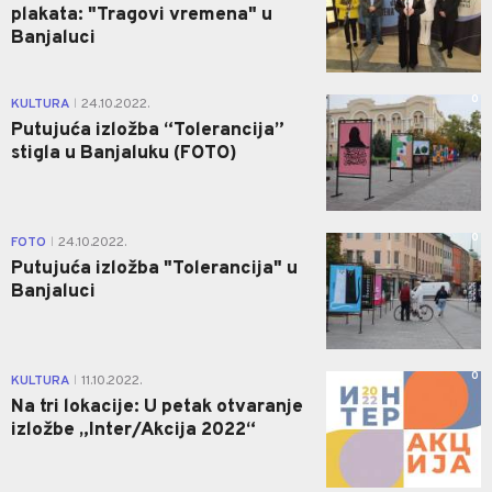
plakata: "Tragovi vremena" u
Banjaluci
0
KULTURA
24.10.2022.
|
Putujuća izložba “Tolerancija”
stigla u Banjaluku (FOTO)
0
FOTO
24.10.2022.
|
Putujuća izložba "Tolerancija" u
Banjaluci
0
KULTURA
11.10.2022.
|
Na tri lokacije: U petak otvaranje
izložbe „Inter/Akcija 2022“