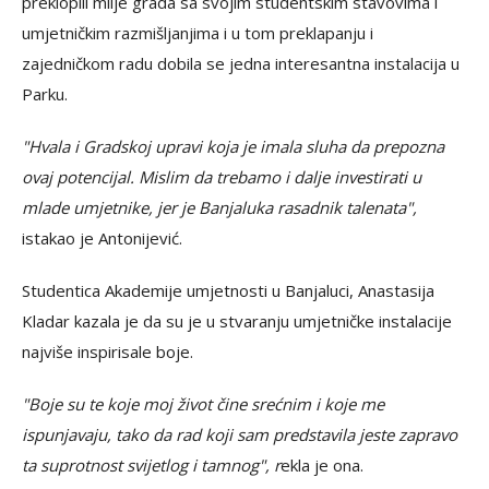
preklopili milje grada sa svojim studentskim stavovima i
umjetničkim razmišljanjima i u tom preklapanju i
zajedničkom radu dobila se jedna interesantna instalacija u
Parku.
"Hvala i Gradskoj upravi koja je imala sluha da prepozna
ovaj potencijal. Mislim da trebamo i dalje investirati u
mlade umjetnike, jer je Banjaluka rasadnik talenata",
istakao je Antonijević.
Studentica Akademije umjetnosti u Banjaluci, Anastasija
Kladar kazala je da su je u stvaranju umjetničke instalacije
najviše inspirisale boje.
"Boje su te koje moj život čine srećnim i koje me
ispunjavaju, tako da rad koji sam predstavila jeste zapravo
ta suprotnost svijetlog i tamnog", r
ekla je ona.