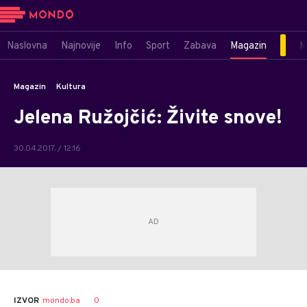
Naslovna
Najnovije
Info
Sport
Zabava
Magazin
M
Magazin
Kultura
Jelena Ružojčić: Živite snove!
30.04.2017. / 12:16
Dušan
AUTOR
0
IZVOR
mondo.ba
Volaš