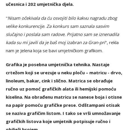
učesnica i 202 umjetnička djela.
"
Nisam očekivala da ću osvojiti bilo kakvu nagradu zbog
velike konkurencije. Za konkurs sam saznala sasvim
slučajno i poslala sam radove. Prijatno sam se iznenadila
kada su mi javili da je baš moj izabran za Gran-pri
", rekla
nam je Jelena koja se bavi umjetničkom grafikom.
Grafika je posebna umjetnička tehnika. Nastaje
crtežom koji se urezuje u neku ploču – matricu - drvo,
linoleum, bakar, cink i slično. Matrica se obrađuje
ručno uz pomoć grafičkih alata ili hemijski pomoću
kiselina. Na obrađenu matricu se nanese boja i otisne
na papir pomoću grafičke prese. Odštampani otisak
se naziva grafičim listom. I tako se vrši umnožavanje
grafičkih listova koje umjetnik potpisuje ručno i
obilježi brojem.