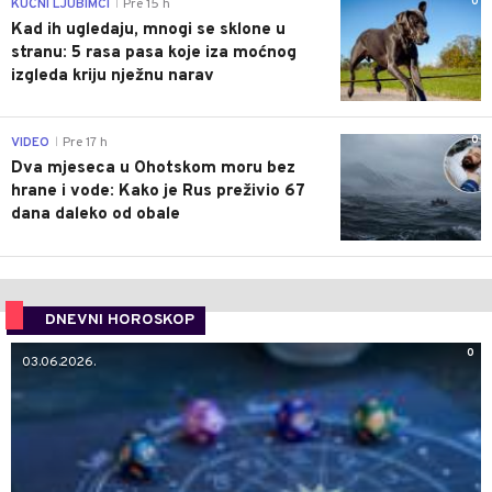
0
KUĆNI LJUBIMCI
Pre 15 h
|
Kad ih ugledaju, mnogi se sklone u
stranu: 5 rasa pasa koje iza moćnog
izgleda kriju nježnu narav
0
VIDEO
Pre 17 h
|
Dva mjeseca u Ohotskom moru bez
hrane i vode: Kako je Rus preživio 67
dana daleko od obale
DNEVNI HOROSKOP
0
03.06.2026.