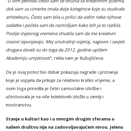
"
U tom periodu često sam se družila sa kreativnim ljudima,
dok sam za cimerke imala dvije koleginice koje su studirale
arhitekturu. Često sam bila u prilici da vidim neke njihove
zadatke i počela sam da razmišljam kako bih ja to riješila.
Poslije izvjesnog vremena shvatila sam da me kreativni
izazovi ispunjavaju. Moj unutrašnji osjećaj, nagovor i savjeti
drugara doveli su do toga da 2012. godine upišem
Akademiju umjetnosti
", rekla nam je Ružojčićeva.
Da je ovaj potez bio dobar pokazuju nagrade i priznanja
koje je uspjela da prikupi za relativno kratko vrijeme, a
osim toga priredila je četiri samostalne izložbe i
učestvovala je na više kolektivnih izložbi u zemlji i
inostranstvu.
Stanje u kulturi kao i u mnogim drugim sferama u
našem društvu nije na zadovoljavajućem nivou. Jelenu