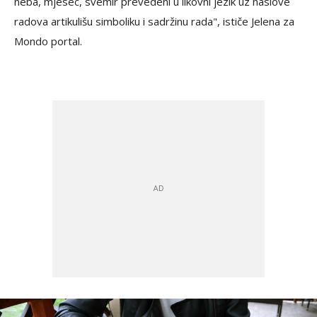
neba, mjesec, svemir prevedeni u likovni jezik uz naslove
radova artikulišu simboliku i sadržinu rada", ističe Jelena za
Mondo portal.