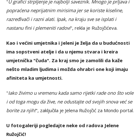
"
U grafici strpljenje je najbolji saveznik. Mnogo je prljava i
popraćena neprijatnim mirisima jer se koriste kiseline,
razređivači i razni alati. Ipak, na kraju sve se isplati i
nastanu fini i plemeniti radovi
", rekla je Ružojčićeva.
Kao i većini umjetnika i Jeleni je želja da u budućnosti
ima sopstveni atelje i da u njemu stvara i kreira
umjetnička "čuda". Za kraj smo je zamolili da kaže
nešto mladim ljudima i možda ohrabri one koji imaju
afiniteta ka umjetnosti.
"
Iako živimo u vremenu kada samo rijetki rade ono što vole
i od toga mogu da žive, ne odustajte od svojih snova već se
borite za njih!
", zaključila je Jelena Ružojčić za Mondo portal.
U fotogaleriji pogledajte neke od radova Jelene
Ružojčić!