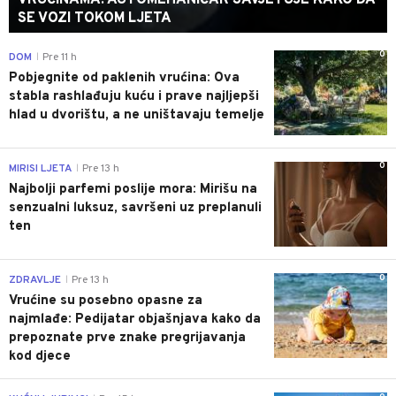
SE VOZI TOKOM LJETA
0
DOM
Pre 11 h
|
Pobjegnite od paklenih vrućina: Ova
stabla rashlađuju kuću i prave najljepši
hlad u dvorištu, a ne uništavaju temelje
0
MIRISI LJETA
Pre 13 h
|
Najbolji parfemi poslije mora: Mirišu na
senzualni luksuz, savršeni uz preplanuli
ten
0
ZDRAVLJE
Pre 13 h
|
Vrućine su posebno opasne za
najmlađe: Pedijatar objašnjava kako da
prepoznate prve znake pregrijavanja
kod djece