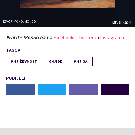
IZVOR: YOKO/MONDO
Br. slika: 4
Pratite Mondo.ba na
Facebooku
,
Twitteru
i
Instagramu
TAGOVI
KNJIŽEVNOST
KNJIGE
KNJIGA
PODIJELI