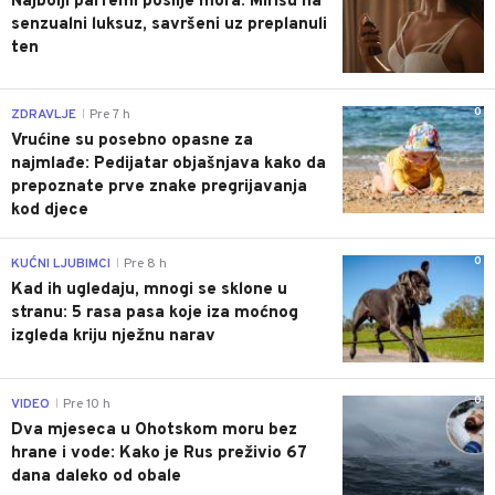
Najbolji parfemi poslije mora: Mirišu na
senzualni luksuz, savršeni uz preplanuli
ten
0
ZDRAVLJE
Pre 7 h
|
Vrućine su posebno opasne za
najmlađe: Pedijatar objašnjava kako da
prepoznate prve znake pregrijavanja
kod djece
0
KUĆNI LJUBIMCI
Pre 8 h
|
Kad ih ugledaju, mnogi se sklone u
stranu: 5 rasa pasa koje iza moćnog
izgleda kriju nježnu narav
0
VIDEO
Pre 10 h
|
Dva mjeseca u Ohotskom moru bez
hrane i vode: Kako je Rus preživio 67
dana daleko od obale