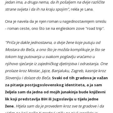
jedan ima, a druga nema, da ih pošaljem na dvije različite
strane svijeta i da ih na kraju spojim"
, rekla je Lana.
Ona je navela da je njen roman u najjednostavnijem smislu
- roman ceste, ono što se na engleskom zove "road trip".
"Priča je dakle jednostavna, o dvije žene koje putuju od
Mostara do Beča, a ono što je možda komplikuje je što se
tokom tog putovanja u svakom poglavlju vraćamo u
njihovo sjećanje iz zajedničkog djetinjstva i odrastanja. One
prolaze kroz Mostar, Jajce, Banjaluku, Zagreb, kasnije kroz
Sloveniju i dolaze do Beča.
Svaki od tih gradova je važan
za pitanje postjugoslovenskog identiteta, a ja sam
željela sam da jedna od mojih junakinja bude književni
lik koji predstavlja BiH ili Jugoslaviju u tijelu jedne
žene.
Htjela sam da je provedem kroz sve te gradove i da