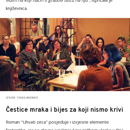
vidim na koji način ti gradovi utiču na nju"
, ispričala je
književnica.
IZVOR: YOKO/MONDO
Čestice mraka i bijes za koji nismo krivi
Roman "Uhvati zeca" posjeduje i izvjesne elemente
fantastike, jer se glavna junakinja Sara prilikom ulaska u BiH