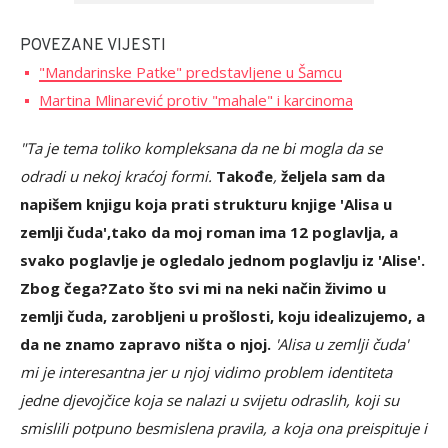
POVEZANE VIJESTI
"Mandarinske Patke" predstavljene u Šamcu
Martina Mlinarević protiv "mahale" i karcinoma
"Ta je tema toliko kompleksana da ne bi mogla da se
odradi u nekoj kraćoj formi.
Takođe
,
željela sam da
napišem knjigu koja prati strukturu knjige 'Alisa u
zemlji čuda',
tako da moj roman ima 12 poglavlja, a
svako poglavlje je ogledalo jednom poglavlju iz 'Alise'.
Zbog čega?
Zato što svi mi na neki način živimo u
zemlji čuda, zarobljeni u prošlosti, koju idealizujemo, a
da ne znamo zapravo ništa o njoj.
'Alisa u zemlji čuda'
mi je interesantna jer u njoj vidimo problem identiteta
jedne djevojčice koja se nalazi u svijetu odraslih, koji su
smislili potpuno besmislena pravila, a koja ona preispituje i