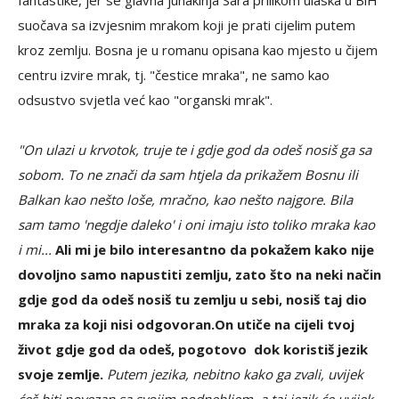
suočava sa izvjesnim mrakom koji je prati cijelim putem
kroz zemlju. Bosna je u romanu opisana kao mjesto u čijem
centru izvire mrak, tj. "čestice mraka", ne samo kao
odsustvo svjetla već kao "organski mrak".
"On ulazi u krvotok, truje te i gdje god da odeš nosiš ga sa
sobom. To ne znači da sam htjela da prikažem Bosnu ili
Balkan kao nešto loše, mračno, kao nešto najgore. Bila
sam tamo 'negdje daleko' i oni imaju isto toliko mraka kao
i mi...
Ali mi je bilo interesantno da pokažem kako nije
dovoljno samo napustiti zemlju, zato što na neki način
gdje god da odeš nosiš tu zemlju u sebi, nosiš taj dio
mraka za koji nisi odgovoran.
On utiče na cijeli tvoj
život gdje god da odeš, pogotovo dok koristiš jezik
svoje zemlje.
Putem jezika, nebitno kako ga zvali, uvijek
ćeš biti povezan sa svojim podnebljem, a taj jezik će uvijek