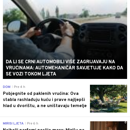
DA LI SE CRNI AUTOMOBILI VIŠE ZAGRIJAVAJU NA
VRUĆINAMA: AUTOMEHANIČAR SAVJETUJE KAKO DA
SE VOZI TOKOM LJETA
0
DOM
Pre 4 h
|
Pobjegnite od paklenih vrućina: Ova
stabla rashlađuju kuću i prave najljepši
hlad u dvorištu, a ne uništavaju temelje
0
MIRISI LJETA
Pre 6 h
|