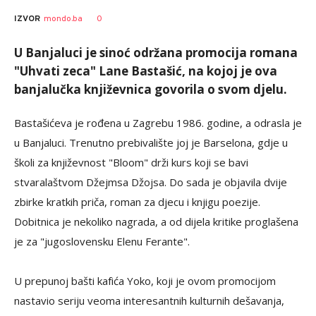
Siniša
AUTOR
0
IZVOR
mondo.ba
Stanić
U Banjaluci je sinoć održana promocija romana
"Uhvati zeca" Lane Bastašić, na kojoj je ova
banjalučka književnica govorila o svom djelu.
Bastašićeva je rođena u Zagrebu 1986. godine, a odrasla je
u Banjaluci. Trenutno prebivalište joj je Barselona, gdje u
školi za književnost "Bloom" drži kurs koji se bavi
stvaralaštvom Džejmsa Džojsa. Do sada je objavila dvije
zbirke kratkih priča, roman za djecu i knjigu poezije.
Dobitnica je nekoliko nagrada, a od dijela kritike proglašena
je za "jugoslovensku Elenu Ferante".
U prepunoj bašti kafića Yoko, koji je ovom promocijom
nastavio seriju veoma interesantnih kulturnih dešavanja,