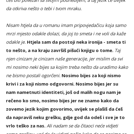
da otkriva nešto o tebi i tvom mraku.
Nisam htjela da u romanu imam pripovjedačicu koja samo
mrzi mjesto odakle dolazi, da joj to smeta i ne voli da kaže
odakle je.
Htjela sam da postoji neka ironija - smeta ti
to nešto, a na kraju završiš pišući knjigu o tome.
Taj
njen cinizam je cinizam naše generacije, jer mislim da svi
mi nosimo neki bijes sa kojim treba nešto da uradimo kako
ne bismo postali ogorčeni.
Nosimo bijes za koji nismo
krivi i za koji nismo odgovorni. Nosimo bijes jer su
nam nametnuti identiteti, još od malih nogu nam je
rečeno ko smo, nosimo bijes jer ne znamo kako da
zovemo jezik kojim govorimo, uvijek se plašiš da ćeš
da napraviš neku grešku, gdje god da odeš i sve je to
vrlo teško za nas.
Ali nadam se da čitaoci neće vidjeti
samo gorčinu, već da će vidjeti način kako da se nosimo sa