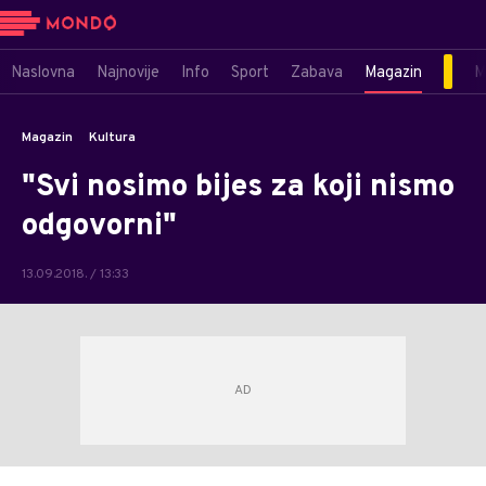
Naslovna
Najnovije
Info
Sport
Zabava
Magazin
M
Magazin
Kultura
"Svi nosimo bijes za koji nismo
odgovorni"
13.09.2018. / 13:33