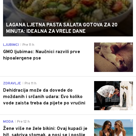
LAGANA LJETNA PASTA SALATA GOTOVA ZA 20
MINUTA: IDEALNA ZA VRELE DANE
0
LJUBIMCI
Pre 11 h
|
GMO ljubimac: Naučnici razvili prve
hipoalergene pse
0
ZDRAVLJE
Pre 11 h
|
Dehidracija može da dovede do
moždanih i srčanih udara: Evo koliko
vode zaista treba da pijete po vrućini
0
MODA
Pre 12 h
|
Žene više ne žele bikini: Ovaj kupaći je
hit, sakriva stomak, a nosi se i poslije