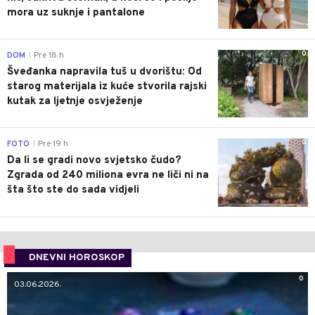
mora uz suknje i pantalone
0
DOM
Pre 18 h
|
Šveđanka napravila tuš u dvorištu: Od
starog materijala iz kuće stvorila rajski
kutak za ljetnje osvježenje
0
FOTO
Pre 19 h
|
Da li se gradi novo svjetsko čudo?
Zgrada od 240 miliona evra ne liči ni na
šta što ste do sada vidjeli
DNEVNI HOROSKOP
0
03.06.2026.