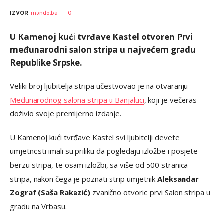
Bojan
AUTOR
0
IZVOR
mondo.ba
Jakovljević
U Kamenoj kući tvrđave Kastel otvoren Prvi
međunarodni salon stripa u najvećem gradu
Republike Srpske.
Veliki broj ljubitelja stripa učestvovao je na otvaranju
Međunarodnog salona stripa u Banjaluci
, koji je večeras
doživio svoje premijerno izdanje.
U Kamenoj kući tvrđave Kastel svi ljubitelji devete
umjetnosti imali su priliku da pogledaju izložbe i posjete
berzu stripa, te osam izložbi, sa više od 500 stranica
stripa, nakon čega je poznati strip umjetnik
Aleksandar
Zograf (Saša Rakezić)
zvanično otvorio prvi Salon stripa u
gradu na Vrbasu.