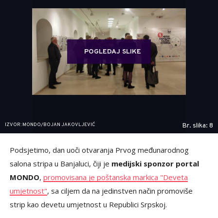
POGLEDAJ SLIKE
IZVOR: MONDO/BOJAN JAKOVLJEVIĆ
Br. slika: 8
Podsjetimo, dan uoči otvaranja Prvog međunarodnog
salona stripa u Banjaluci, čiji je
medijski sponzor portal
MONDO
,
promovisana je poštanska markica "Deveta
umjetnost"
, sa ciljem da na jedinstven način promoviše
strip kao devetu umjetnost u Republici Srpskoj.