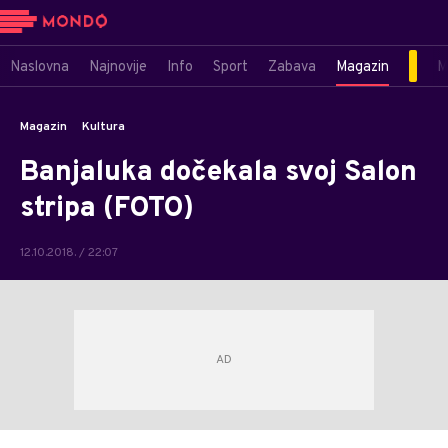
Naslovna
Najnovije
Info
Sport
Zabava
Magazin
M
Magazin
Kultura
Banjaluka dočekala svoj Salon
stripa (FOTO)
12.10.2018. / 22:07