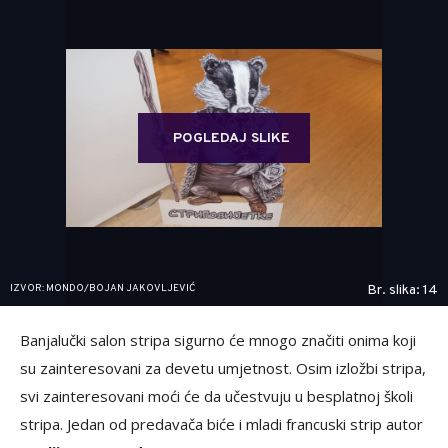
POGLEDAJ SLIKE
IZVOR: MONDO/BOJAN JAKOVLJEVIĆ
Br. slika: 14
Banjalučki salon stripa sigurno će mnogo značiti onima koji
su zainteresovani za devetu umjetnost. Osim izložbi stripa,
svi zainteresovani moći će da učestvuju u besplatnoj školi
stripa. Jedan od predavača biće i mladi francuski strip autor