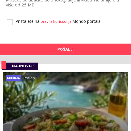
više od 25 MB.
Pristajete na
Mondo portala.
pravila korišćenja
POŠALJI
NAJNOVIJE
0
Pre 2 h
KUHINJA