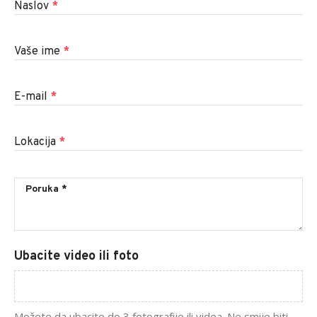
Naslov
*
Vaše ime
*
E-mail
*
Lokacija
*
Ubacite video ili foto
Možete da ubacite do 3 fotografije ili videa. Ne smije biti