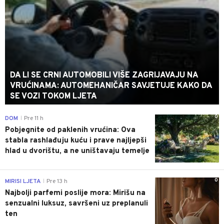
DA LI SE CRNI AUTOMOBILI VIŠE ZAGRIJAVAJU NA
VRUĆINAMA: AUTOMEHANIČAR SAVJETUJE KAKO DA
SE VOZI TOKOM LJETA
0
DOM
Pre 11 h
|
Pobjegnite od paklenih vrućina: Ova
stabla rashlađuju kuću i prave najljepši
hlad u dvorištu, a ne uništavaju temelje
0
MIRISI LJETA
Pre 13 h
|
Najbolji parfemi poslije mora: Mirišu na
senzualni luksuz, savršeni uz preplanuli
ten