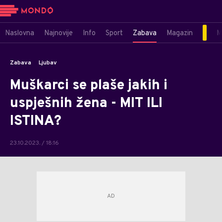
Naslovna
Najnovije
Info
Sport
Zabava
Magazin
M
Zabava
Ljubav
Muškarci se plaše jakih i
uspješnih žena - MIT ILI
ISTINA?
23.10.2023. / 18:16