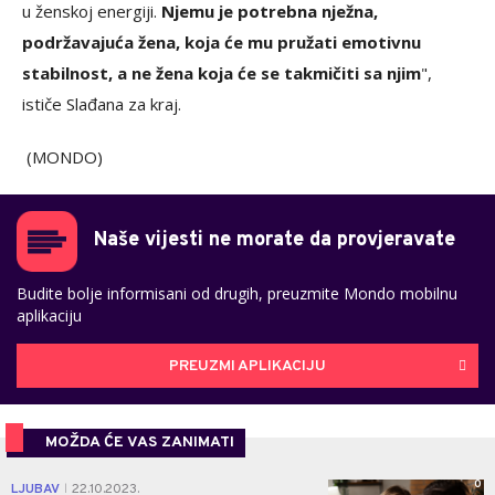
u ženskoj energiji.
Njemu je potrebna nježna,
podržavajuća žena, koja će mu pružati emotivnu
stabilnost, a ne žena koja će se takmičiti sa njim
",
ističe Slađana za kraj.
(MONDO)
Naše vijesti ne morate da provjeravate
Budite bolje informisani od drugih, preuzmite Mondo mobilnu
aplikaciju
PREUZMI APLIKACIJU
MOŽDA ĆE VAS ZANIMATI
0
LJUBAV
22.10.2023.
|