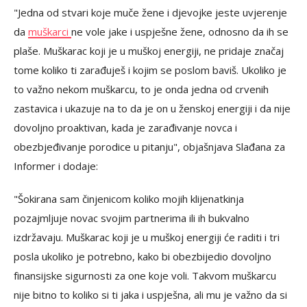
"Jedna od stvari koje muče žene i djevojke jeste uvjerenje
da
muškarci
ne vole jake i uspješne žene, odnosno da ih se
plaše. Muškarac koji je u muškoj energiji, ne pridaje značaj
tome koliko ti zarađuješ i kojim se poslom baviš. Ukoliko je
to važno nekom muškarcu, to je onda jedna od crvenih
zastavica i ukazuje na to da je on u ženskoj energiji i da nije
dovoljno proaktivan, kada je zarađivanje novca i
obezbjeđivanje porodice u pitanju", objašnjava Slađana za
Informer i dodaje:
"Šokirana sam činjenicom koliko mojih klijenatkinja
pozajmljuje novac svojim partnerima ili ih bukvalno
izdržavaju. Muškarac koji je u muškoj energiji će raditi i tri
posla ukoliko je potrebno, kako bi obezbijedio dovoljno
finansijske sigurnosti za one koje voli. Takvom muškarcu
nije bitno to koliko si ti jaka i uspješna, ali mu je važno da si