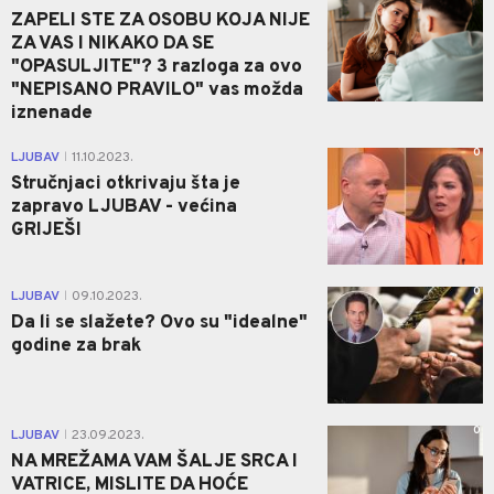
ZAPELI STE ZA OSOBU KOJA NIJE
ZA VAS I NIKAKO DA SE
"OPASULJITE"? 3 razloga za ovo
"NEPISANO PRAVILO" vas možda
iznenade
0
LJUBAV
11.10.2023.
|
Stručnjaci otkrivaju šta je
zapravo LJUBAV - većina
GRIJEŠI
0
LJUBAV
09.10.2023.
|
Da li se slažete? Ovo su "idealne"
godine za brak
0
LJUBAV
23.09.2023.
|
NA MREŽAMA VAM ŠALJE SRCA I
VATRICE, MISLITE DA HOĆE