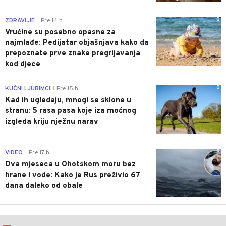
0
ZDRAVLJE
Pre 14 h
|
Vrućine su posebno opasne za
najmlađe: Pedijatar objašnjava kako da
prepoznate prve znake pregrijavanja
kod djece
0
KUĆNI LJUBIMCI
Pre 15 h
|
Kad ih ugledaju, mnogi se sklone u
stranu: 5 rasa pasa koje iza moćnog
izgleda kriju nježnu narav
0
VIDEO
Pre 17 h
|
Dva mjeseca u Ohotskom moru bez
hrane i vode: Kako je Rus preživio 67
dana daleko od obale