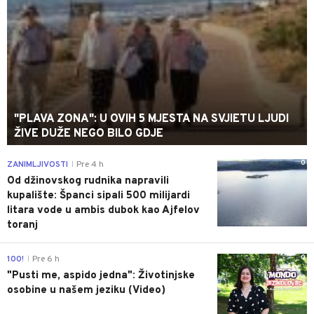
"PLAVA ZONA": U OVIH 5 MJESTA NA SVJIETU LJUDI
ŽIVE DUŽE NEGO BILO GDJE
0
ZANIMLJIVOSTI
Pre 4 h
|
Od džinovskog rudnika napravili
kupalište: Španci sipali 500 milijardi
litara vode u ambis dubok kao Ajfelov
toranj
0
100!
Pre 6 h
|
"Pusti me, aspido jedna": Životinjske
osobine u našem jeziku (Video)