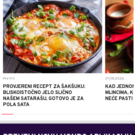
0
Pre 11 h
07.08.2026.
PROVJERENI RECEPT ZA ŠAKŠUKU:
KAD JEDNOM
BLISKOISTOČNO JELO SLIČNO
MLINCIMA, K
NAŠEM SATARAŠU, GOTOVO JE ZA
NEĆE PASTI
POLA SATA