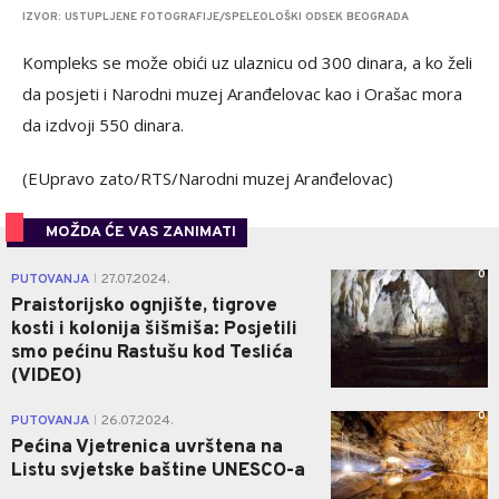
IZVOR: USTUPLJENE FOTOGRAFIJE/SPELEOLOŠKI ODSEK BEOGRADA
Kompleks se može obići uz ulaznicu od 300 dinara, a ko želi
da posjeti i Narodni muzej Aranđelovac kao i Orašac mora
da izdvoji 550 dinara.
(EUpravo zato/RTS/Narodni muzej Aranđelovac)
MOŽDA ĆE VAS ZANIMATI
0
PUTOVANJA
27.07.2024.
|
Praistorijsko ognjište, tigrove
kosti i kolonija šišmiša: Posjetili
smo pećinu Rastušu kod Teslića
(VIDEO)
0
PUTOVANJA
26.07.2024.
|
Pećina Vjetrenica uvrštena na
Listu svjetske baštine UNESCO-a