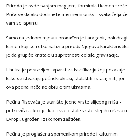
Priroda je ovde svojom magijom, formirala i kamen sreće.
Priča se da ako dodirnete mermerni oniks - svaka želja će
vam se ispuniti.
Samo na jednom mjestu pronađen je i aragonit, poludragi
kamen koji se retko nalazi u prirodi. Njegova karakteristika
je da grupiše kristale u suprotnosti od sile gravitacije.
Unutra je postavljen i aparat za kalcifikaciju koji pokazuje
kako se stvaraju pećinski ukrasi, stalaktiti i stalagmiti, jer
ova pećina inače ne obiluje tim ukrasima.
Pećina Risovača je stanište jedne vrste slijepog miša –
potkovičara, koji je, kao i sve ostale vrste slepih miševa u
Evropi, ugrožen i zakonom zaštićen.
Pećina je proglašena spomenikom prirode i kulturnim