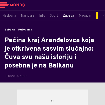
Naslovna
Najnovije
Info
Sport
Zabava
Magazin
M
Zabava
Putovanja
Pećina kraj Aranđelovca koja
je otkrivena sasvim slučajno:
Čuva svu našu istoriju i
posebna je na Balkanu
10.10.2024. / 16:21