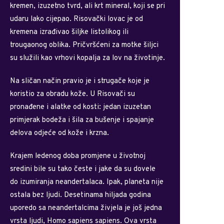
kremen, izuzetno tvrd, ali krt mineral, koji se pri
udaru lako cijepao. Risovački lovac je od
kremena izrađivao šiljke listolikog ili
trougaonog oblika. Pričvršćeni za motke šiljci
su služili kao vrhovi kopalja za lov na životinje.
Na sličan način pravio je i strugače koje je
koristio za obradu kože. U Risovači su
pronađene i alatke od kosti: jedan izuzetan
primjerak bodeža i šila za bušenje i spajanje
delova odjeće od kože i krzna.
Krajem ledenog doba promjene u životnoj
sredini bile su tako česte i jake da su dovele
do izumiranja neandertalaca. Ipak, planeta nije
ostala bez ljudi. Desetinama hiljada godina
uporedo sa neandertalcima živjela je još jedna
vrsta ljudi, Homo sapiens sapiens. Ova vrsta