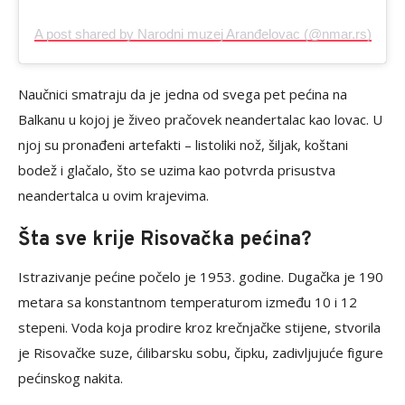
A post shared by Narodni muzej Aranđelovac (@nmar.rs)
Naučnici smatraju da je jedna od svega pet pećina na
Balkanu u kojoj je živeo pračovek neandertalac kao lovac. U
njoj su pronađeni artefakti – listoliki nož, šiljak, koštani
bodež i glačalo, što se uzima kao potvrda prisustva
neandertalca u ovim krajevima.
Šta sve krije Risovačka pećina?
Istrazivanje pećine počelo je 1953. godine. Dugačka je 190
metara sa konstantnom temperaturom između 10 i 12
stepeni. Voda koja prodire kroz krečnjačke stijene, stvorila
je Risovačke suze, ćilibarsku sobu, čipku, zadivljujuće figure
pećinskog nakita.