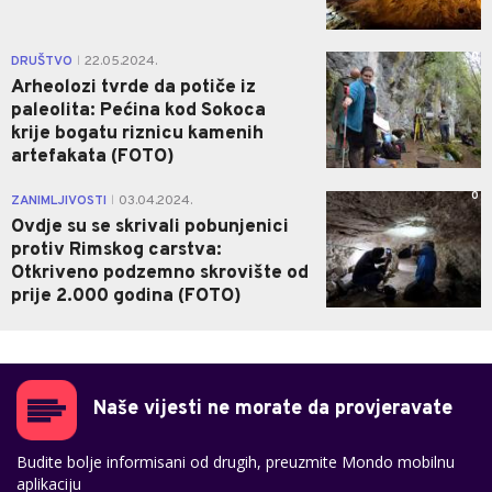
0
DRUŠTVO
22.05.2024.
|
Arheolozi tvrde da potiče iz
paleolita: Pećina kod Sokoca
krije bogatu riznicu kamenih
artefakata (FOTO)
0
ZANIMLJIVOSTI
03.04.2024.
|
Ovdje su se skrivali pobunjenici
protiv Rimskog carstva:
Otkriveno podzemno skrovište od
prije 2.000 godina (FOTO)
Naše vijesti ne morate da provjeravate
Budite bolje informisani od drugih, preuzmite Mondo mobilnu
aplikaciju