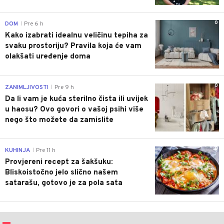
0
DOM
Pre 6 h
|
Kako izabrati idealnu veličinu tepiha za
svaku prostoriju? Pravila koja će vam
olakšati uređenje doma
0
ZANIMLJIVOSTI
Pre 9 h
|
Da li vam je kuća sterilno čista ili uvijek
u haosu? Ovo govori o vašoj psihi više
nego što možete da zamislite
0
KUHINJA
Pre 11 h
|
Provjereni recept za šakšuku:
Bliskoistočno jelo slično našem
satarašu, gotovo je za pola sata