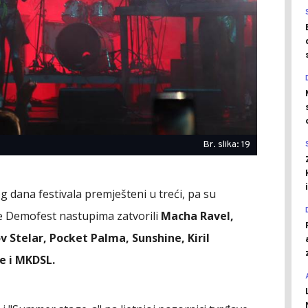
Br. slika: 19
g dana festivala premješteni u treći, pa su
 Demofest nastupima zatvorili
Macha Ravel,
v Stelar, Pocket Palma, Sunshine, Kiril
e i MKDSL.