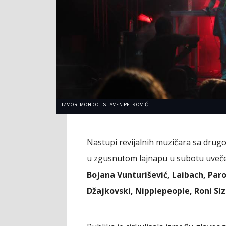
IZVOR: MONDO - SLAVEN PETKOVIĆ
Nastupi revijalnih muzičara sa drugo
u zgusnutom lajnapu u subotu uveče
Bojana Vunturišević, Laibach, Paro
Džajkovski, Nipplepeople, Roni Siz