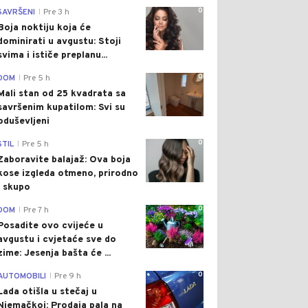
0
SAVRŠENI
Pre 3 h
|
Boja noktiju koja će
dominirati u avgustu: Stoji
svima i ističe preplanu...
0
DOM
Pre 5 h
|
Mali stan od 25 kvadrata sa
savršenim kupatilom: Svi su
oduševljeni
0
STIL
Pre 5 h
|
Zaboravite balajaž: Ova boja
kose izgleda otmeno, prirodno
i skupo
0
DOM
Pre 7 h
|
Posadite ovo cvijeće u
avgustu i cvjetaće sve do
zime: Jesenja bašta će ...
0
AUTOMOBILI
Pre 9 h
|
Lada otišla u stečaj u
Njemačkoj: Prodaja pala na