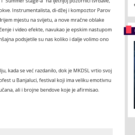
 i "Summer stage-a" na ljetnjoj pozornici tvrđave,
kve. Instrumentalista, di-džej i kompoztor Parov
edrijem mjestu na svijetu, a nove mračne oblake
čenje i video efekte, navukao je epskim nastupom
šajna podsjetile su nas koliko i dalje volimo ono
ju, kada se već razdanilo, dok je MKDSL vrtio svoj
fest u Banjaluci, festival koji ima veliku emotivnu
učana, ali i brojne bendove koje je afirmisao.