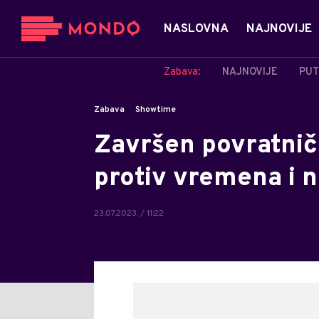
NASLOVNA
NAJNOVIJE
Zabava:
NAJNOVIJE
PUT
Zabava
Showtime
Završen povratnič
protiv vremena i
23.07.2023. / 11:22