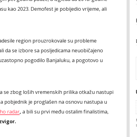
su kao 2023. Demofest je pobijedio vrijeme, ali
zadesile region prouzrokovale su probleme
ali da se izbore sa posljedicama neuobičajeno
 uzastopno pogodilo Banjaluku, a pogotovo u
a se zbog loših vremenskih prilika otkažu nastupi
 a pobjednik je proglašen na osnovu nastupa u
ho radar
,
a bili su prvi među ostalim finalistima,
zvigor.