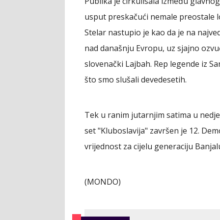
Publika je cirkulisala između glavnog
usput preskačući nemale preostale lo
Stelar nastupio je kao da je na najv
nad današnju Evropu, uz sjajno ozvu
slovenački Lajbah. Rep legende iz San
što smo slušali devedesetih.
Tek u ranim jutarnjim satima u nedjel
set "Kluboslavija" završen je 12. Demo
vrijednost za cijelu generaciju Banjal
(MONDO)