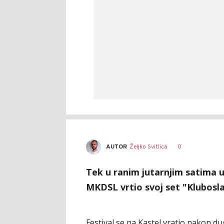
AUTOR
Željko Svitlica
0
Tek u ranim jutarnjim satima u 
MKDSL vrtio svoj set "Klubosla
Festival se na Kastel vratio nakon d