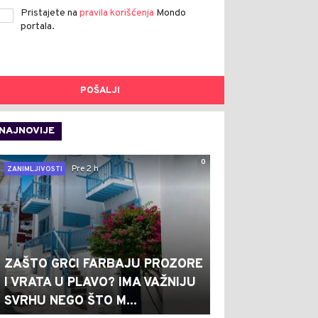
Pristajete na
pravila korišćenja
Mondo
portala.
POŠALJI
NAJNOVIJE
0
Pre 2 h
ZANIMLJIVOSTI
ZAŠTO GRCI FARBAJU PROZORE
I VRATA U PLAVO? IMA VAŽNIJU
SVRHU NEGO ŠTO M...