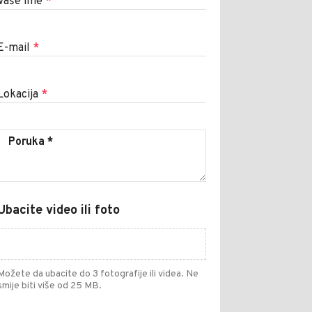
Vaše ime
*
E-mail
*
Lokacija
*
Ubacite video ili foto
Možete da ubacite do 3 fotografije ili videa. Ne
smije biti više od 25 MB.