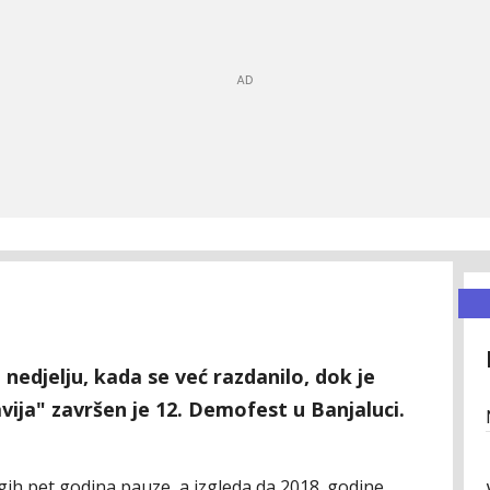
nedjelju, kada se već razdanilo, dok je
vija" završen je 12. Demofest u Banjaluci.
ugih pet godina pauze, a izgleda da 2018. godine