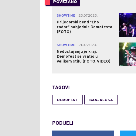
POVEZANO
SHOWTIME
23.07.2023.
|
Prijedorski bend "Eho
radar" pobjednik Demofesta
(FOTO)
SHOWTIME
21.07.2023.
|
Nedostajanju je kraj:
Demofest se vratio u
velikom stilu (FOTO, VIDEO)
TAGOVI
DEMOFEST
BANJALUKA
PODIJELI