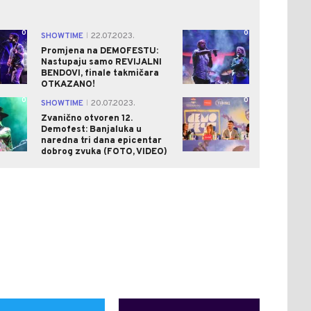
0
0
SHOWTIME
22.07.2023.
|
Promjena na DEMOFESTU:
Nastupaju samo REVIJALNI
BENDOVI, finale takmičara
OTKAZANO!
0
0
SHOWTIME
20.07.2023.
|
Zvanično otvoren 12.
Demofest: Banjaluka u
naredna tri dana epicentar
dobrog zvuka (FOTO, VIDEO)