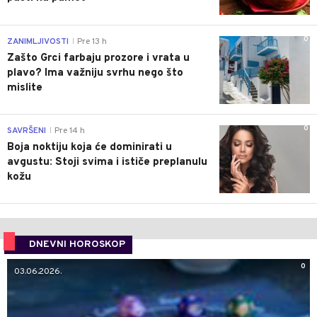
0
ZANIMLJIVOSTI
Pre 13 h
|
Zašto Grci farbaju prozore i vrata u
plavo? Ima važniju svrhu nego što
mislite
0
SAVRŠENI
Pre 14 h
|
Boja noktiju koja će dominirati u
avgustu: Stoji svima i ističe preplanulu
kožu
DNEVNI HOROSKOP
0
03.06.2026.