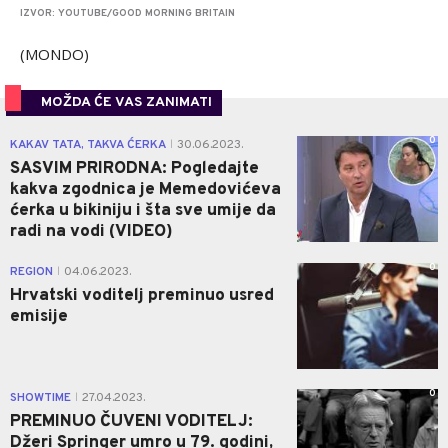
IZVOR: YOUTUBE/GOOD MORNING BRITAIN
(MONDO)
MOŽDA ĆE VAS ZANIMATI
0
KAKAV TATA, TAKVA ĆERKA
30.06.2023.
|
SASVIM PRIRODNA: Pogledajte
kakva zgodnica je Memedovićeva
ćerka u bikiniju i šta sve umije da
radi na vodi (VIDEO)
0
REGION
04.06.2023.
|
Hrvatski voditelj preminuo usred
emisije
0
SHOWTIME
27.04.2023.
|
PREMINUO ČUVENI VODITELJ:
Džeri Springer umro u 79. godini,