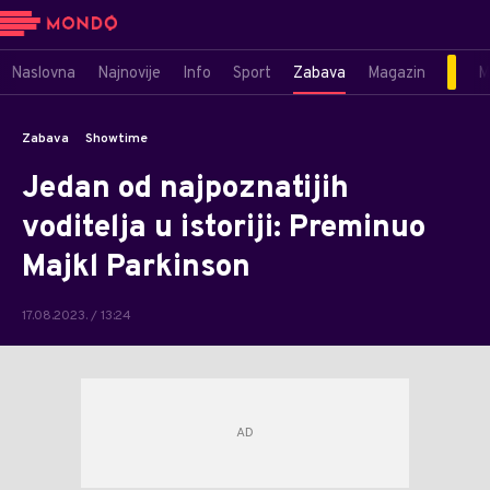
Naslovna
Najnovije
Info
Sport
Zabava
Magazin
M
Zabava
Showtime
Jedan od najpoznatijih
voditelja u istoriji: Preminuo
Majkl Parkinson
17.08.2023. / 13:24