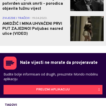
potvrđen uzrok smrti - porodica
objavila tužnu vijest
0
ZVIJEZDE I TRAČEVI
19.04.2023.
|
AMIDŽIĆ I MINA UHVAĆENI PRVI
PUT ZAJEDNO! Poljubac nasred
ulice (VIDEO)
Naše vijesti ne morate da provjeravate
Budite bolje informisani od drugih, preuzmite Mondo mobilnu
aplikaciju
PREUZMI APLIKACIJU
TAGOVI