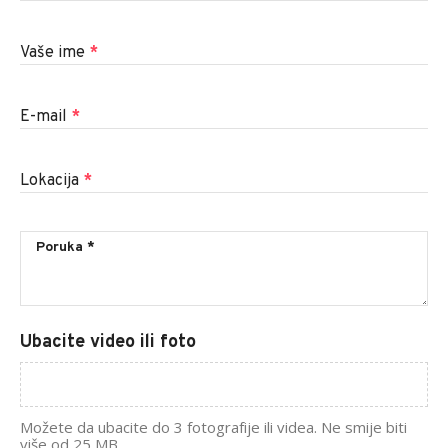
Vaše ime
*
E-mail
*
Lokacija
*
Ubacite video ili foto
Možete da ubacite do 3 fotografije ili videa. Ne smije biti
više od 25 MB.