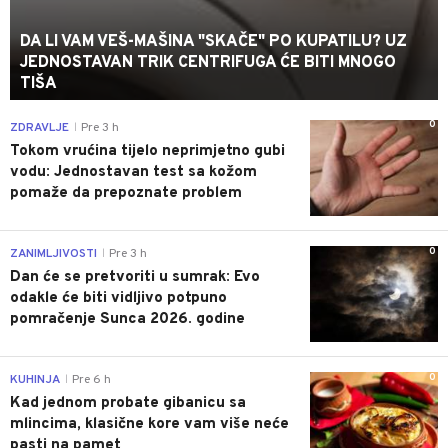
DA LI VAM VEŠ-MAŠINA "SKAČE" PO KUPATILU? UZ
JEDNOSTAVAN TRIK CENTRIFUGA ĆE BITI MNOGO
TIŠA
0
ZDRAVLJE
Pre 3 h
|
Tokom vrućina tijelo neprimjetno gubi
vodu: Jednostavan test sa kožom
pomaže da prepoznate problem
0
ZANIMLJIVOSTI
Pre 3 h
|
Dan će se pretvoriti u sumrak: Evo
odakle će biti vidljivo potpuno
pomračenje Sunca 2026. godine
0
KUHINJA
Pre 6 h
|
Kad jednom probate gibanicu sa
mlincima, klasične kore vam više neće
pasti na pamet