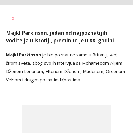
Anja
AUTOR
0
Konstantinović
Majkl Parkinson, jedan od najpoznatijih
voditelja u istoriji, preminuo je u 88. godini.
Majkl Parkinson
je bio poznat ne samo u Britaniji, već
širom sveta, zbog svojih intervjua sa Mohamedom Alijem,
Džonom Lenonom, Eltonom Džonom, Madonom, Orsonom
Velsom i drugim poznatim ličnostima.