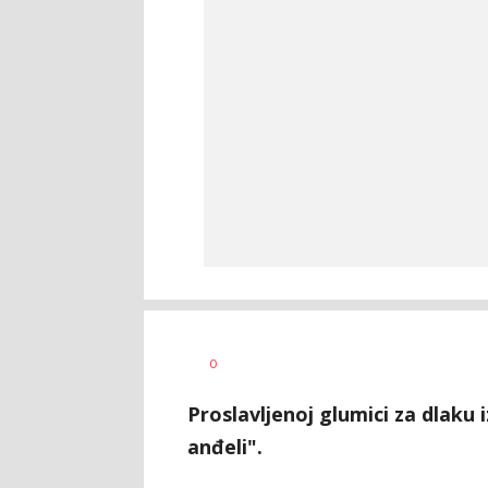
Katarina
AUTOR
0
Bojović
Proslavljenoj glumici za dlaku
anđeli".