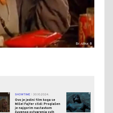
Br. slika: 8
0
0
SHOWTIME
30.10.2024.
|
Ovo je jedini film koga se
Mišel Fajfer stidi: Proglašen
je najgorim nastavkom
čuvenog ostvarenja svih