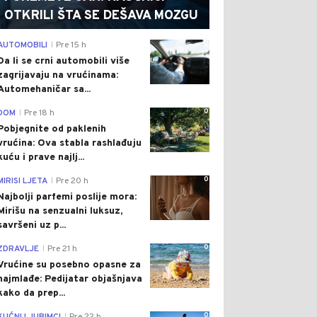
OTKRILI ŠTA SE DEŠAVA MOZGU
0
AUTOMOBILI
Pre 15 h
|
Da li se crni automobili više
zagrijavaju na vrućinama:
Automehaničar sa...
0
DOM
Pre 18 h
|
Pobjegnite od paklenih
vrućina: Ova stabla rashlađuju
kuću i prave najlj...
0
MIRISI LJETA
Pre 20 h
|
Najbolji parfemi poslije mora:
Mirišu na senzualni luksuz,
savršeni uz p...
0
ZDRAVLJE
Pre 21 h
|
Vrućine su posebno opasne za
najmlađe: Pedijatar objašnjava
kako da prep...
0
|