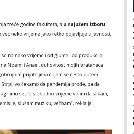
nja treće godine fakulteta, a
u najužem izboru
 već neko vrijeme jako retko pojavljuje u javnosti.
m se na neko vrijeme i od glume i od produkcije.
na Noemi i Anael, duhovitost mojih bratanaca
ogobrojnim prijateljima čujem se često putem
ja... Strpljivo čekamo da pandemija prođe, pa da
agrlimo se... U slobodno vrijeme volim da slikam,
misije, slušam muziku, vežbam", rekla je