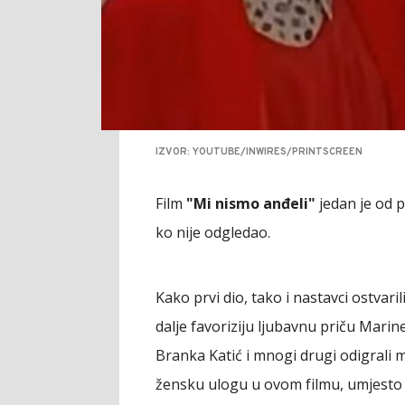
IZVOR: YOUTUBE/INWIRES/PRINTSCREEN
Film
"Mi nismo anđeli"
jedan je od p
ko nije odgledao.
Kako prvi dio, tako i nastavci ostvaril
dalje favoriziju ljubavnu priču Marin
Branka Katić i mnogi drugi odigrali 
žensku ulogu u ovom filmu, umjesto 