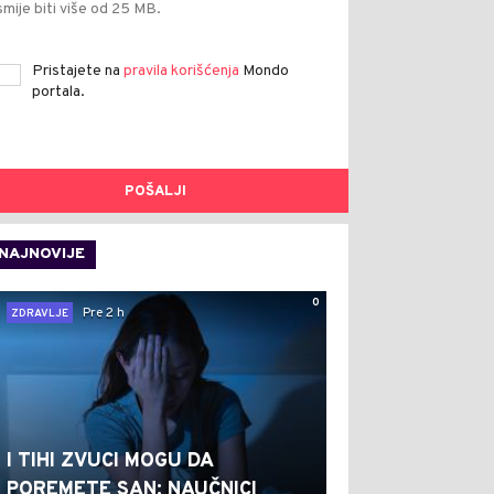
smije biti više od 25 MB.
Pristajete na
pravila korišćenja
Mondo
portala.
POŠALJI
NAJNOVIJE
0
Pre 2 h
ZDRAVLJE
I TIHI ZVUCI MOGU DA
POREMETE SAN: NAUČNICI