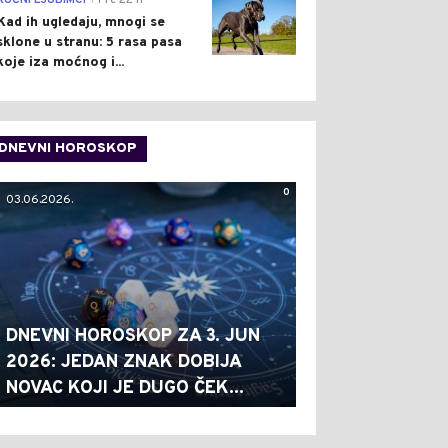
KUĆNI LJUBIMCI
Pre 22 h
Kad ih ugledaju, mnogi se
sklone u stranu: 5 rasa pasa
koje iza moćnog i...
DNEVNI HOROSKOP
0
03.06.2026.
DNEVNI HOROSKOP ZA 3. JUN
2026: JEDAN ZNAK DOBIJA
NOVAC KOJI JE DUGO ČEK...