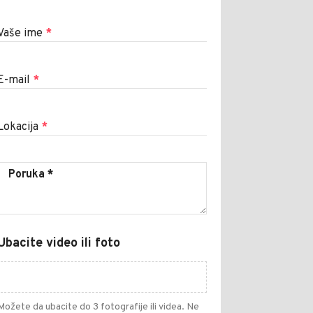
Vaše ime
*
E-mail
*
Lokacija
*
Ubacite video ili foto
Možete da ubacite do 3 fotografije ili videa. Ne