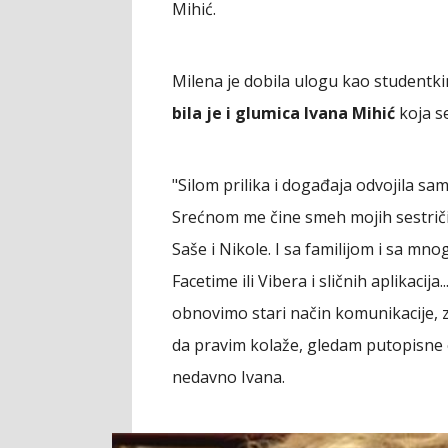
Mihić.
Milena je dobila ulogu kao studentki
bila je i glumica Ivana Mihić
koja se
"Silom prilika i događaja odvojila sa
Srećnom me čine smeh mojih sestriči
Saše i Nikole. I sa familijom i sa mn
Facetime ili Vibera i sličnih aplikaci
obnovimo stari način komunikacije, z
da pravim kolaže, gledam putopisne e
nedavno Ivana.