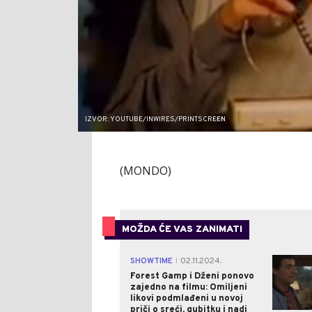
IZVOR: YOUTUBE/INWIRES/PRINTSCREEN
(MONDO)
MOŽDA ĆE VAS ZANIMATI
SHOWTIME
02.11.2024.
|
Forest Gamp i Dženi ponovo
zajedno na filmu: Omiljeni
likovi podmlađeni u novoj
priči o sreći, gubitku i nadi