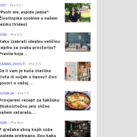
0
100!
Pre 3 h
|
"Pusti me, aspido jedna":
Životinjske osobine u našem
jeziku (Video)
0
DOM
Pre 3 h
|
Kako izabrati idealnu veličinu
tepiha za svaku prostoriju?
Pravila koja ...
0
ZANIMLJIVOSTI
Pre 5 h
|
Da li vam je kuća sterilno
čista ili uvijek u haosu? Ovo
govori o vašoj ...
0
KUHINJA
Pre 7 h
|
Provjereni recept za šakšuku:
Bliskoistočno jelo slično
našem satarašu, ...
0
DOM
Pre 16 h
|
7 grešaka zbog kojih soba
izgleda pretrpano: Evo kako