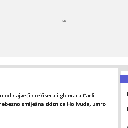
n od najvećih režisera i glumaca Čarli
rnebesno smiješna skitnica Holivuda, umro