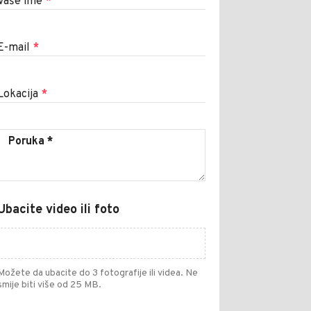
Vaše ime
*
E-mail
*
Lokacija
*
Ubacite video ili foto
Možete da ubacite do 3 fotografije ili videa. Ne
smije biti više od 25 MB.