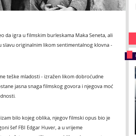
čeo da igra u filmskim burleskama Maka Seneta, ali
u slavu originalnim likom sentimentalnog klovna -
me teške mladosti - izražen likom dobroćudne
postane jasna snaga filmskog govora i njegova moć
ednosti.
zam bilo kojeg oblika, njegov filmski opus bio je
oni šef FBI Edgar Huver, a u vrijeme