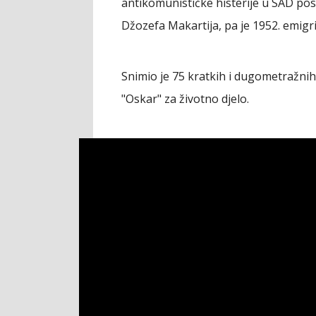
antikomunističke histerije u SAD po
Džozefa Makartija, pa je 1952. emigri
Snimio je 75 kratkih i dugometražnih
"Oskar" za životno djelo.