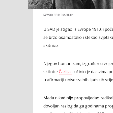
IZVOR: PRINTSCREEN
U SAD je stigao iz Evrope 1910. i po
se brzo osamostalio i stekao svjetsk
skitnice.
Njegov humanizam, izgrađen u vrije
skitnice
Čarlija
- učinio je da svima 
u afirmaciji univerzalnih ljudskih vrij
Mada nikad nije propovijedao radikali
dovoljan razlog da ga godinama prog