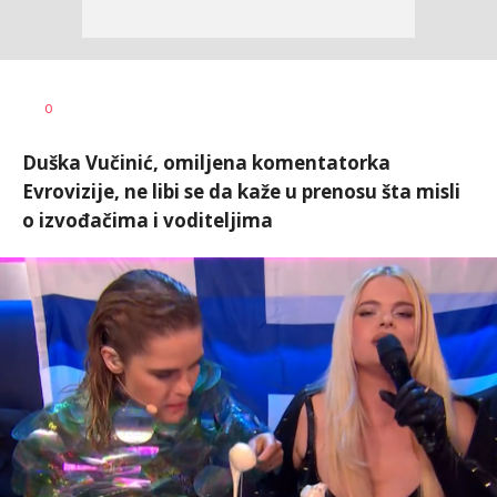
0
Duška Vučinić, omiljena komentatorka
Evrovizije, ne libi se da kaže u prenosu šta misli
o izvođačima i voditeljima