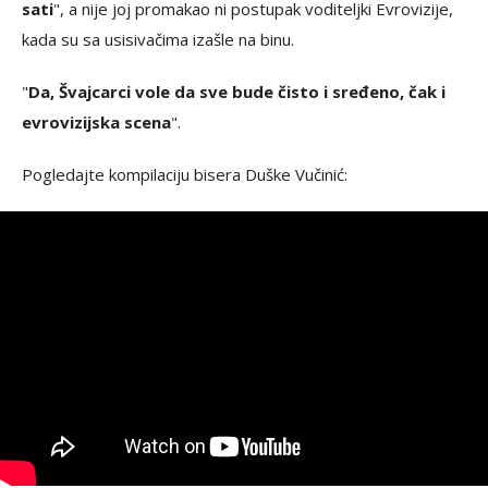
sati
", a nije joj promakao ni postupak voditeljki Evrovizije,
kada su sa usisivačima izašle na binu.
"
Da, Švajcarci vole da sve bude čisto i sređeno, čak i
evrovizijska scena
".
Pogledajte kompilaciju bisera Duške Vučinić: