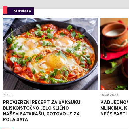
KUHINJA
0
Pre 7 h
07.08.2026.
PROVJERENI RECEPT ZA ŠAKŠUKU:
KAD JEDNOM
BLISKOISTOČNO JELO SLIČNO
MLINCIMA, K
NAŠEM SATARAŠU, GOTOVO JE ZA
NEĆE PASTI
POLA SATA