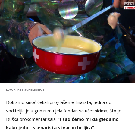
IZVOR: RTS SCREENSHOT
Dok smo sinoć čekali proglašenje finalista, jedna od
voditeljki je u grin rumu jela fondan sa učesnicima, što je
Duška prokomentarisala: "
I sad ćemo mi da gledamo
kako jedu... scenarista stvarno briljira".