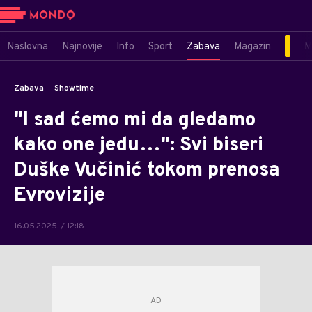
Naslovna
Najnovije
Info
Sport
Zabava
Magazin
M
Zabava
Showtime
"I sad ćemo mi da gledamo
kako one jedu…": Svi biseri
Duške Vučinić tokom prenosa
Evrovizije
16.05.2025. / 12:18