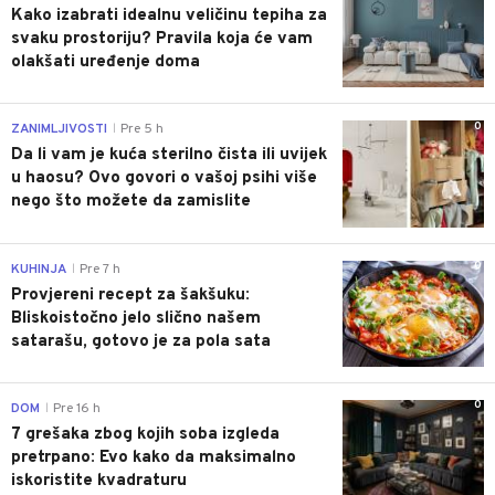
Kako izabrati idealnu veličinu tepiha za
svaku prostoriju? Pravila koja će vam
olakšati uređenje doma
0
ZANIMLJIVOSTI
Pre 5 h
|
Da li vam je kuća sterilno čista ili uvijek
u haosu? Ovo govori o vašoj psihi više
nego što možete da zamislite
0
KUHINJA
Pre 7 h
|
Provjereni recept za šakšuku:
Bliskoistočno jelo slično našem
satarašu, gotovo je za pola sata
0
DOM
Pre 16 h
|
7 grešaka zbog kojih soba izgleda
pretrpano: Evo kako da maksimalno
iskoristite kvadraturu