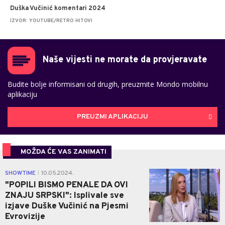
Duška Vučinić komentari 2024
IZVOR: YOUTUBE/RETRO HITOVI
Naše vijesti ne morate da provjeravate
Budite bolje informisani od drugih, preuzmite Mondo mobilnu
aplikaciju
PREUZMI APLIKACIJU
MOŽDA ĆE VAS ZANIMATI
0
SHOWTIME
10.05.2024.
|
"POPILI BISMO PENALE DA OVI
ZNAJU SRPSKI": Isplivale sve
izjave Duške Vučinić na Pjesmi
Evrovizije