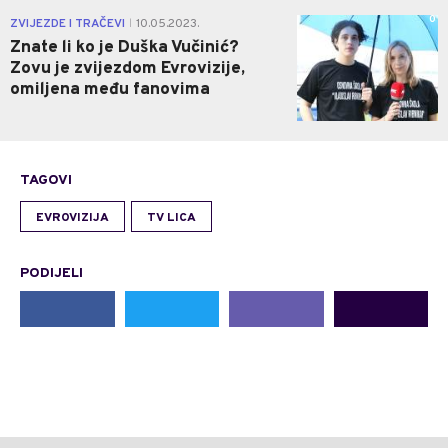
0
ZVIJEZDE I TRAČEVI
10.05.2023.
|
Znate li ko je Duška Vučinić?
Zovu je zvijezdom Evrovizije,
omiljena među fanovima
TAGOVI
EVROVIZIJA
TV LICA
PODIJELI