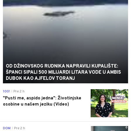
OD DŽINOVSKOG RUDNIKA NAPRAVILI KUPALIŠTE:
ŠPANCI SIPALI 500 MILIJARDI LITARA VODE U AMBIS
DUBOK KAO AJFELOV TORANJ
0
100!
Pre 2 h
|
"Pusti me, aspido jedna": Životinjske
osobine u našem jeziku (Video)
0
DOM
Pre 2 h
|