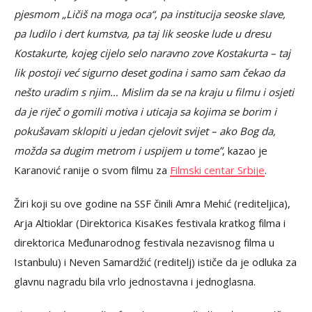
pjesmom „Ličiš na moga oca“, pa institucija seoske slave,
pa ludilo i dert kumstva, pa taj lik seoske lude u dresu
Kostakurte, kojeg cijelo selo naravno zove Kostakurta – taj
lik postoji već sigurno deset godina i samo sam čekao da
nešto uradim s njim… Mislim da se na kraju u filmu i osjeti
da je riječ o gomili motiva i uticaja sa kojima se borim i
pokušavam sklopiti u jedan cjelovit svijet – ako Bog da,
možda sa dugim metrom i uspijem u tome”
, kazao je
Karanović ranije o svom filmu za
Filmski centar Srbije
.
Žiri koji su ove godine na SSF činili Amra Mehić (rediteljica),
Arja Altioklar (Direktorica KisaKes festivala kratkog filma i
direktorica Međunarodnog festivala nezavisnog filma u
Istanbulu) i Neven Samardžić (reditelj) ističe da je odluka za
glavnu nagradu bila vrlo jednostavna i jednoglasna.