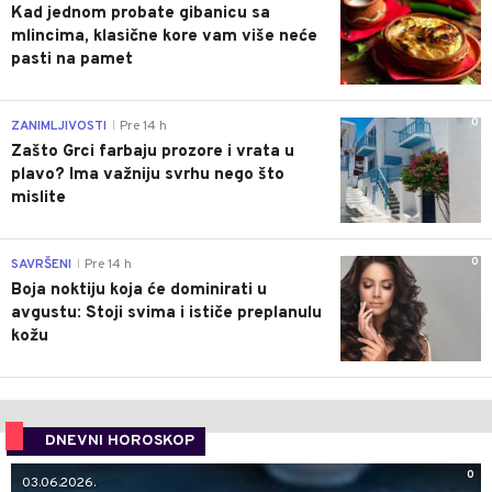
Kad jednom probate gibanicu sa
mlincima, klasične kore vam više neće
pasti na pamet
0
ZANIMLJIVOSTI
Pre 14 h
|
Zašto Grci farbaju prozore i vrata u
plavo? Ima važniju svrhu nego što
mislite
0
SAVRŠENI
Pre 14 h
|
Boja noktiju koja će dominirati u
avgustu: Stoji svima i ističe preplanulu
kožu
DNEVNI HOROSKOP
0
03.06.2026.