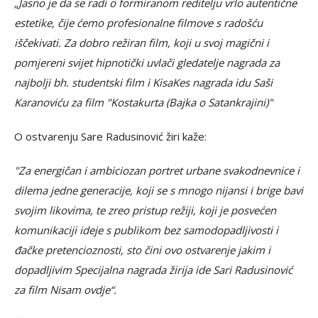
„Jasno je da se radi o formiranom reditelju vrlo autentične
estetike, čije ćemo profesionalne filmove s radošću
iščekivati. Za dobro režiran film, koji u svoj magični i
pomjereni svijet hipnotički uvlači gledatelje nagrada za
najbolji bh. studentski film i KisaKes nagrada idu Saši
Karanoviću za film "Kostakurta (Bajka o Satankrajini)"
O ostvarenju Sare Radusinović žiri kaže:
"Za energičan i ambiciozan portret urbane svakodnevnice i
dilema jedne generacije, koji se s mnogo nijansi i brige bavi
svojim likovima, te zreo pristup režiji, koji je posvećen
komunikaciji ideje s publikom bez samodopadljivosti i
đačke pretencioznosti, sto čini ovo ostvarenje jakim i
dopadljivim Specijalna nagrada žirija ide Sari Radusinović
za film Nisam ovdje“.