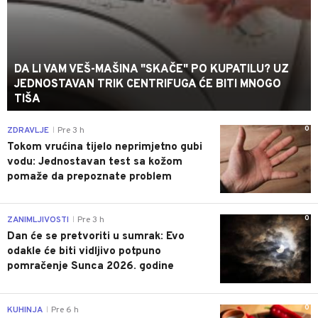
DA LI VAM VEŠ-MAŠINA "SKAČE" PO KUPATILU? UZ
JEDNOSTAVAN TRIK CENTRIFUGA ĆE BITI MNOGO
TIŠA
0
ZDRAVLJE
Pre 3 h
|
Tokom vrućina tijelo neprimjetno gubi
vodu: Jednostavan test sa kožom
pomaže da prepoznate problem
0
ZANIMLJIVOSTI
Pre 3 h
|
Dan će se pretvoriti u sumrak: Evo
odakle će biti vidljivo potpuno
pomračenje Sunca 2026. godine
0
KUHINJA
Pre 6 h
|