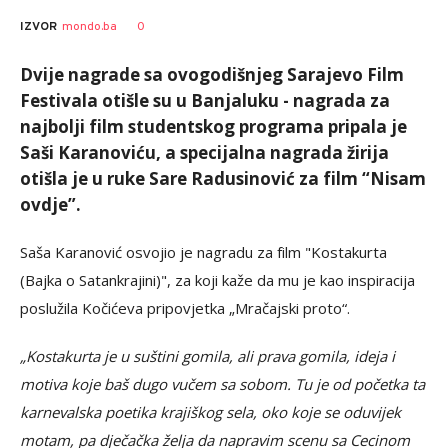
0
IZVOR
mondo.ba
Dvije nagrade sa ovogodišnjeg Sarajevo Film
Festivala otišle su u Banjaluku - nagrada za
najbolji film studentskog programa pripala je
Saši Karanoviću, a specijalna nagrada žirija
otišla je u ruke Sare Radusinović za film “Nisam
ovdje”.
Saša Karanović osvojio je nagradu za film "Kostakurta
(Bajka o Satankrajini)", za koji kaže da mu je kao inspiracija
poslužila Kočićeva pripovjetka „Mračajski proto“.
„Kostakurta je u suštini gomila, ali prava gomila, ideja i
motiva koje baš dugo vučem sa sobom. Tu je od početka ta
karnevalska poetika krajiškog sela, oko koje se oduvijek
motam, pa dječačka želja da napravim scenu sa Cecinom