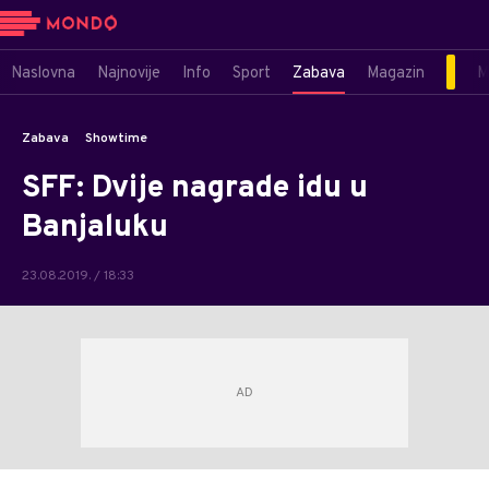
Naslovna
Najnovije
Info
Sport
Zabava
Magazin
M
Zabava
Showtime
SFF: Dvije nagrade idu u
Banjaluku
23.08.2019. / 18:33