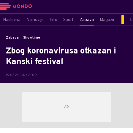
Naslovna
Najnovije
Info
Sport
Zabava
Magazin
M
Zabava
Showtime
Zbog koronavirusa otkazan i
Kanski festival
19.03.2020. / 21:09