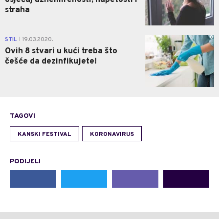
strаhа
0
STIL
19.03.2020.
|
Ovih 8 stvari u kući treba što
češće da dezinfikujete!
TAGOVI
KANSKI FESTIVAL
KORONAVIRUS
PODIJELI