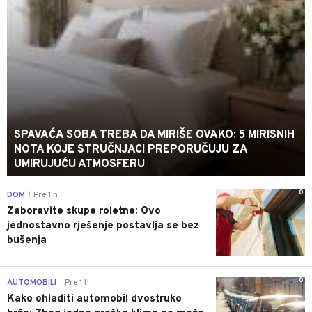
SPAVAĆA SOBA TREBA DA MIRIŠE OVAKO: 5 MIRISNIH
NOTA KOJE STRUČNJACI PREPORUČUJU ZA
UMIRUJUĆU ATMOSFERU
0
DOM
Pre 1 h
|
Zaboravite skupe roletne: Ovo
jednostavno rješenje postavlja se bez
bušenja
0
AUTOMOBILI
Pre 1 h
|
Kako ohladiti automobil dvostruko