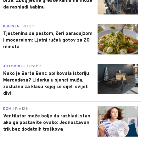
brže: Zbog jedne greške klima ne može
da rashladi kabinu
0
KUHINJA
Pre 2 h
|
Tjestenina sa pestom, čeri paradajzom
i mocarelom: Ljetni ručak gotov za 20
minuta
0
AUTOMOBILI
Pre 11 h
|
Kako je Berta Benc oblikovala istoriju
Mercedesa? Liderka u sjenci muža,
zaslužna za klasu kojoj se cijeli svijet
divi
0
DOM
Pre 12 h
|
Ventilator može bolje da rashladi stan
ako ga postavite ovako: Jednostavan
trik bez dodatnih troškova