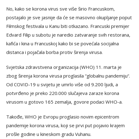
No, kako se korona virus sve više širio Francuskom,
postajalo je sve jasnije da će se masovno okupljanje poput
Filmskog festivala u Kanu biti otkazano. Francuski premijer
Edvard Filip u subotu je naredio zatvaranje svih restorana,
kafića i kina u Francuskoj kako bi se povećala socijalna
distanca i pojačala borba protiv širenja virusa.
Svjetska zdravstvena organizacija (WHO) 11. marta je
zbog širenja korona virusa proglasila “globalnu pandemiju“.
Od COVID-19 u svijetu je umrlo više od 9.200 ljudi, a
potvrđeno je preko 220.000 slučajeva zaraze korona
virusom u gotovo 165 zemalja, govore podaci WHO-a.
Takođe, WHO je Evropu proglasio novim epicentrom
pandemije korona virusa, koji se prvi put pojavio krajem
prošle godine u kineskom gradu Vuhanu.