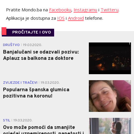
Pratite Mondo.ba na
Facebooku
,
Instagramu
i
Twitteru
.
Aplikacija je dostupna za
IOS
i
Android
telefone.
PROČITAJTE I OVO
1
DRUŠTVO
19.03.2020.
|
Banjalučani se odazvali pozivu:
Aplauz sa balkona za doktore
0
ZVIJEZDE I TRAČEVI
19.03.2020.
|
Popularna španska glumica
pozitivna na koronu!
0
STIL
19.03.2020.
|
Ovo može pomoći da smanjite
osjećaj uznеmirеnоsti, nаpеtоsti i