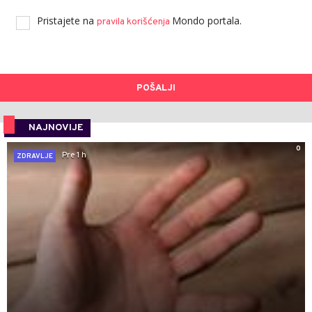
Pristajete na
Mondo portala.
pravila korišćenja
POŠALJI
NAJNOVIJE
0
Pre 1 h
ZDRAVLJE