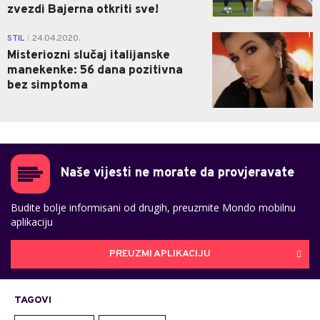
zvezdi Bajerna otkriti sve!
1
STIL
24.04.2020.
|
Misteriozni slučaj italijanske
manekenke: 56 dana pozitivna
bez simptoma
Naše vijesti ne morate da provjeravate
Budite bolje informisani od drugih, preuzmite Mondo mobilnu
aplikaciju
PREUZMI APLIKACIJU
TAGOVI