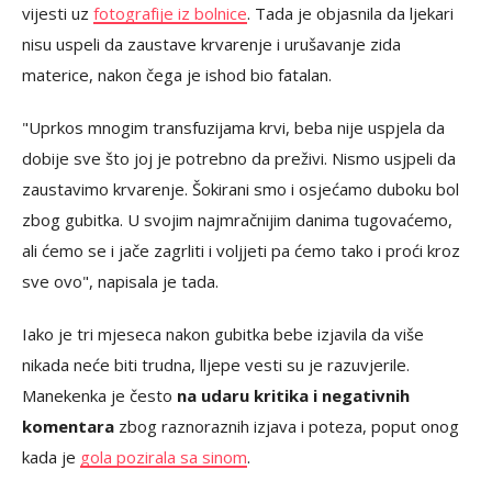
vijesti uz
fotografije iz bolnice
. Tada je objasnila da ljekari
nisu uspeli da zaustave krvarenje i urušavanje zida
materice, nakon čega je ishod bio fatalan.
"Uprkos mnogim transfuzijama krvi, beba nije uspjela da
dobije sve što joj je potrebno da preživi. Nismo usjpeli da
zaustavimo krvarenje. Šokirani smo i osjećamo duboku bol
zbog gubitka. U svojim najmračnijim danima tugovaćemo,
ali ćemo se i jače zagrliti i voljjeti pa ćemo tako i proći kroz
sve ovo", napisala je tada.
Iako je tri mjeseca nakon gubitka bebe izjavila da više
nikada neće biti trudna, lljepe vesti su je razuvjerile.
Manekenka je često
na udaru kritika i negativnih
komentara
zbog raznoraznih izjava i poteza, poput onog
kada je
gola pozirala sa sinom
.