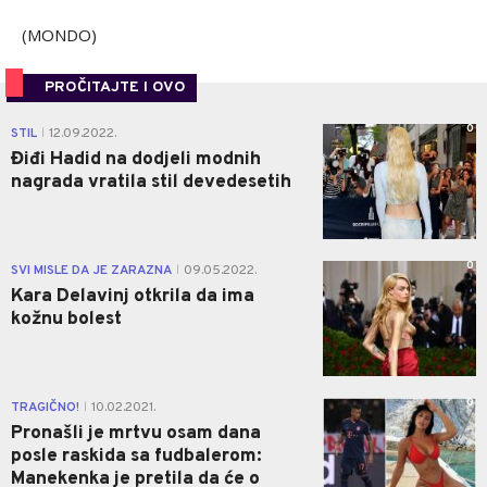
(MONDO)
PROČITAJTE I OVO
0
STIL
12.09.2022.
|
Điđi Hadid na dodjeli modnih
nagrada vratila stil devedesetih
0
SVI MISLE DA JE ZARAZNA
09.05.2022.
|
Kara Delavinj otkrila da ima
kožnu bolest
0
TRAGIČNO!
10.02.2021.
|
Pronašli je mrtvu osam dana
posle raskida sa fudbalerom:
Manekenka je pretila da će o