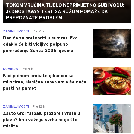
TOKOM VRUĆINA TIJELO NEPRIMJETNO GUBI VODU:
JEDNOSTAVAN TEST SA KOŽOM POMAŽE DA
PREPOZNATE PROBLEM
0
ZANIMLJIVOSTI
Pre 2 h
|
Dan će se pretvoriti u sumrak: Evo
odakle će biti vidljivo potpuno
pomračenje Sunca 2026. godine
0
KUHINJA
Pre 4 h
|
Kad jednom probate gibanicu sa
mlincima, klasične kore vam više neće
pasti na pamet
0
ZANIMLJIVOSTI
Pre 12 h
|
Zašto Grci farbaju prozore i vrata u
plavo? Ima važniju svrhu nego što
mislite