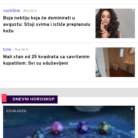
0
SAVRŠENI
Pre 12 h
|
Boja noktiju koja će dominirati u
avgustu: Stoji svima i ističe preplanulu
kožu
0
DOM
Pre 14 h
|
Mali stan od 25 kvadrata sa savršenim
kupatilom: Svi su oduševljeni
DNEVNI HOROSKOP
0
03.06.2026.