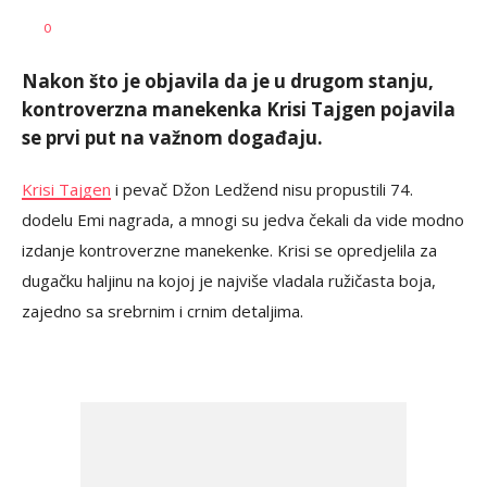
Tamara
AUTOR
0
Veličković
Nakon što je objavila da je u drugom stanju,
kontroverzna manekenka Krisi Tajgen pojavila
se prvi put na važnom događaju.
Krisi Tajgen
i pevač Džon Ledžend nisu propustili 74.
dodelu Emi nagrada, a mnogi su jedva čekali da vide modno
izdanje kontroverzne manekenke. Krisi se opredjelila za
dugačku haljinu na kojoj je najviše vladala ružičasta boja,
zajedno sa srebrnim i crnim detaljima.