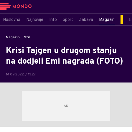
Naslovna
Najnovije
Info
Sport
Zabava
Magazin
M
Magazin
Stil
Krisi Tajgen u drugom stanju
na dodjeli Emi nagrada (FOTO)
14.09.2022. / 13:27