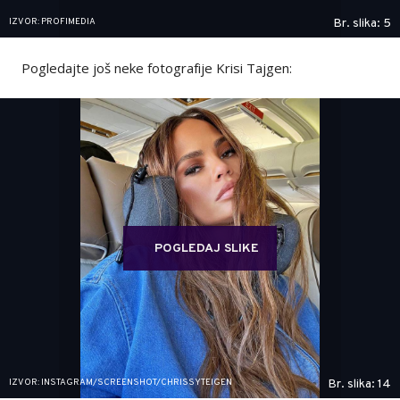
IZVOR: PROFIMEDIA
Br. slika: 5
Pogledajte još neke fotografije Krisi Tajgen:
POGLEDAJ SLIKE
IZVOR: INSTAGRAM/SCREENSHOT/CHRISSYTEIGEN
Br. slika: 14