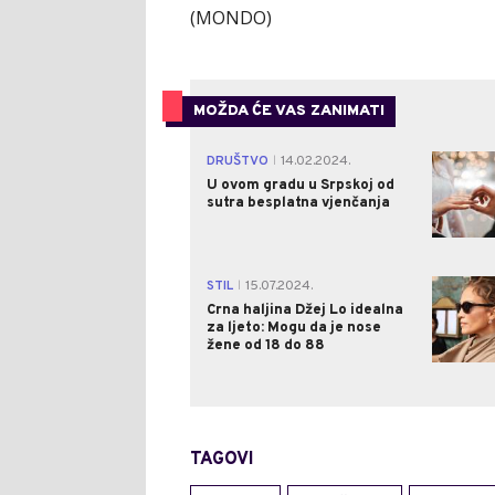
(MONDO)
MOŽDA ĆE VAS ZANIMATI
DRUŠTVO
14.02.2024.
|
U ovom gradu u Srpskoj od
sutra besplatna vjenčanja
STIL
15.07.2024.
|
Crna haljina Džej Lo idealna
za ljeto: Mogu da je nose
žene od 18 do 88
TAGOVI