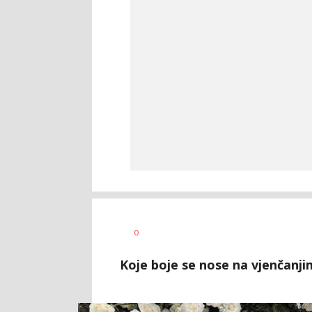
Tamara
AUTOR
0
Veličković
Koje boje se nose na vjenčanj