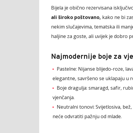
Bijela je obično rezervisana isključi
ali široko poštovano,
kako ne bi zas
nekim slučajevima, tematska ili manj
haljine za goste, ali uvijek je dobro 
Najmodernije boje za vj
Pastelne: Nijanse blijedo-roze, lav
elegantne, savršeno se uklapaju u 
Boje dragulja: smaragd, safir, rubin 
vjenčanja.
Neutralni tonovi: Svijetlosiva, bež
neće odvratiti pažnju od mlade.