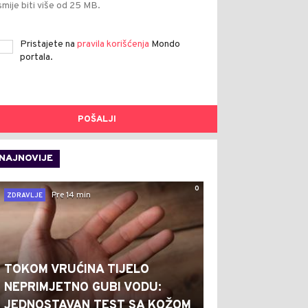
smije biti više od 25 MB.
Pristajete na
pravila korišćenja
Mondo
portala.
POŠALJI
NAJNOVIJE
0
Pre 14 min
ZDRAVLJE
TOKOM VRUĆINA TIJELO
NEPRIMJETNO GUBI VODU:
JEDNOSTAVAN TEST SA KOŽOM