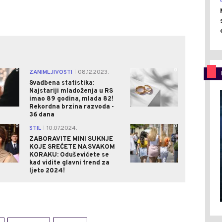
0
0
ZANIMLJIVOSTI
08.12.2023.
|
Svadbena statistika:
Najstariji mladoženja u RS
imao 89 godina, mlada 82!
Rekordna brzina razvoda -
36 dana
0
0
STIL
10.07.2024.
|
ZABORAVITE MINI SUKNJE
KOJE SREĆETE NA SVAKOM
KORAKU: Oduševićete se
kad vidite glavni trend za
ljeto 2024!