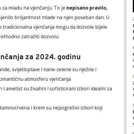
vo za mladu na vjenčanju. To je
nepisano pravilo,
jenilo briljantnost mlade na njen poseban dan. U
e tradicionalna vjenčanja mogu da dozvole bijele
prethodno zatražiti dozvolu.
enčanja za 2024. godinu
ande, svijetloplave i nane-zelene su nježne i
romantičnu atmosferu vjenčanja.
i ametist su živahni i sofisticirani izbori idealni za
, tamnocrvena i krem su nepogrešivi izbori koji