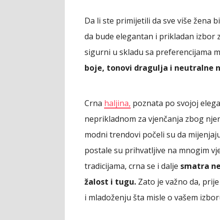
Da li ste primijetili da sve više žena b
da bude elegantan i prikladan izbor 
sigurni u skladu sa preferencijama m
boje, tonovi dragulja i neutralne 
Crna
haljina,
poznata po svojoj elegan
neprikladnom za vjenčanja zbog nje
modni trendovi počeli su da mijenjaju
postale su prihvatljive na mnogim v
tradicijama, crna se i dalje
smatra ne
žalost i tugu.
Zato je važno da, prije
i mladoženju šta misle o vašem izbor