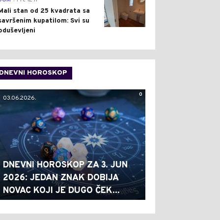
DOM
Pre 12 h
Mali stan od 25 kvadrata sa
savršenim kupatilom: Svi su
oduševljeni
DNEVNI HOROSKOP
0
03.06.2026.
DNEVNI HOROSKOP ZA 3. JUN
2026: JEDAN ZNAK DOBIJA
NOVAC KOJI JE DUGO ČEK...