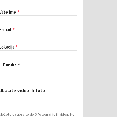
Vaše ime
*
E-mail
*
Lokacija
*
Ubacite video ili foto
Možete da ubacite do 3 fotografije ili videa. Ne