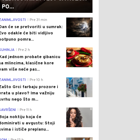
PO...
0
ZANIMLJIVOSTI
Pre 31 min
|
Dan će se pretvoriti u sumrak:
Evo odakle će biti vidljivo
potpuno pomra...
0
KUHINJA
Pre 2 h
|
Kad jednom probate gibanicu
sa mlincima, klasične kore
vam više neće pas...
0
ZANIMLJIVOSTI
Pre 10 h
|
Zašto Grci farbaju prozore i
vrata u plavo? Ima važniju
svrhu nego što m...
0
SAVRŠENI
Pre 11 h
|
Boja noktiju koja će
dominirati u avgustu: Stoji
svima i ističe preplanu...
0
|