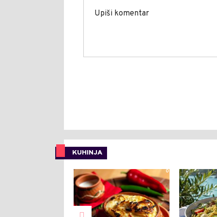
KUHINJA
0