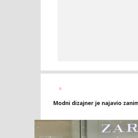
Jana
AUTOR
0
Desovski
Modni dizajner je najavio zani