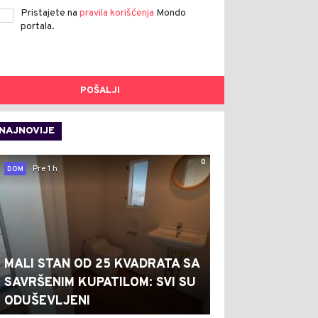
Pristajete na
pravila korišćenja
Mondo
portala.
POŠALJI
NAJNOVIJE
0
Pre 1 h
DOM
MALI STAN OD 25 KVADRATA SA
SAVRŠENIM KUPATILOM: SVI SU
ODUŠEVLJENI