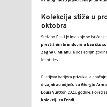
a
mnogi nestrpljivo čekaju da vide 
Kolekcija stiže u p
oktobra
Stefano Pilati je ime koje se ističe u 
prestižnim brendovima kao što su 
Zegna u Milanu
, a poslednjih godi
Identities.
Pilatijeva karijera privukla je znača
dizajnirao odjeću za Giorgio Arma
Louis Vuitton
2023. godine. Pored s
kolekciji za Fendi.