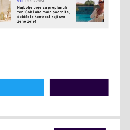
0
0
STIL
27.07.2024.
|
Najbolje boje za preplanuli
ten: Čak i ako malo pocrnite,
dobićete kontrast koji sve
žene žele!