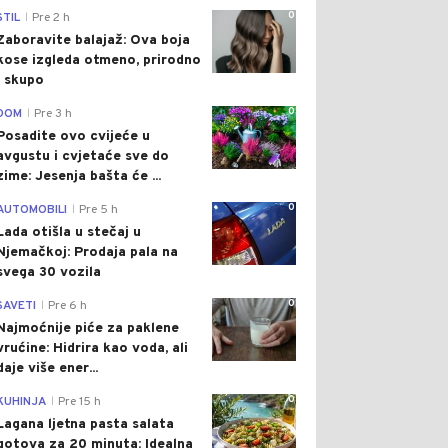
0
STIL
Pre 2 h
|
Zaboravite balajaž: Ova boja
kose izgleda otmeno, prirodno
i skupo
0
DOM
Pre 3 h
|
Posadite ovo cvijeće u
avgustu i cvjetaće sve do
zime: Jesenja bašta će ...
0
AUTOMOBILI
Pre 5 h
|
Lada otišla u stečaj u
Njemačkoj: Prodaja pala na
svega 30 vozila
0
SAVETI
Pre 6 h
|
Najmoćnije piće za paklene
vrućine: Hidrira kao voda, ali
daje više ener...
0
KUHINJA
Pre 15 h
|
Lagana ljetna pasta salata
gotova za 20 minuta: Idealna