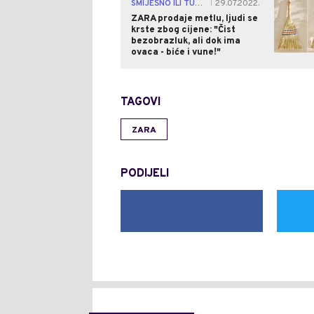
SMIJEŠNO ILI TUŽNO?
29.07.2022.
|
ZARA prodaje metlu, ljudi se
krste zbog cijene: "Čist
bezobrazluk, ali dok ima
ovaca - biće i vune!"
TAGOVI
ZARA
PODIJELI