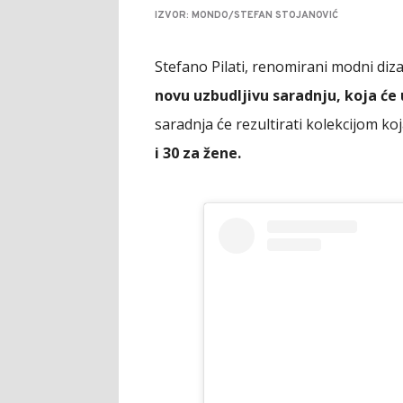
IZVOR: MONDO/STEFAN STOJANOVIĆ
Stefano Pilati, renomirani modni diza
novu uzbudljivu saradnju, koja ć
saradnja će rezultirati kolekcijom koj
i 30 za žene.