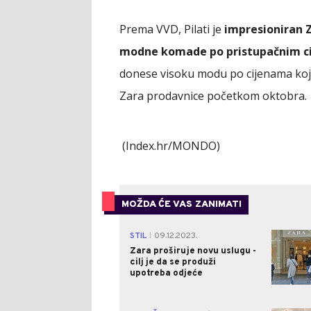
Prema VVD, Pilati je
impresioniran 
modne komade po pristupačnim c
donese visoku modu po cijenama koje s
Zara prodavnice početkom oktobra.
(Index.hr/MONDO)
MOŽDA ĆE VAS ZANIMATI
STIL
09.12.2023.
|
Zara proširuje novu uslugu -
cilj je da se produži
upotreba odjeće