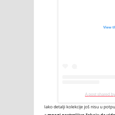
View t
A post shared by
Iako detalji kolekcije još nisu u potpu