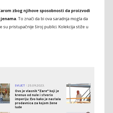
Zarom zbog njihove sposobnosti da proizvodi
ijenama
. To znači da bi ova saradnja mogla da
u pristupačnije široj publici. Kolekcija stiže u
0
0
SVIJET
25.09.2023.
|
Ovo je vlasnik "Zare" koji je
krenuo od nule i stvorio
imperiju: Evo kako je nastala
prodavnica za kojom žene
lude