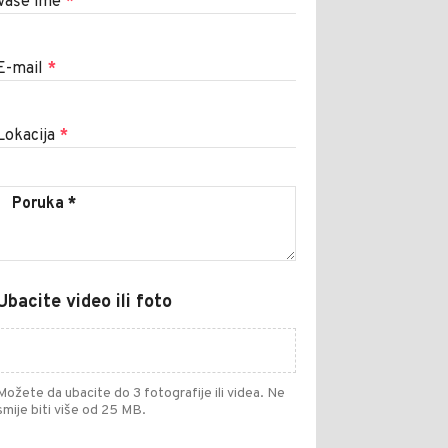
Vaše ime
*
E-mail
*
Lokacija
*
Ubacite video ili foto
Možete da ubacite do 3 fotografije ili videa. Ne
smije biti više od 25 MB.