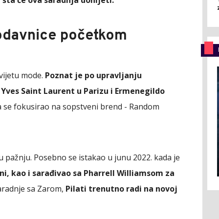
šta će ova saradnja donijeti.
rodavnice početkom
svijetu mode.
Poznat je po upravljanju
Yves Saint Laurent u Parizu i Ermenegildo
na se fokusirao na sopstveni brend - Random
jnu pažnju. Posebno se istakao u junu 2022. kada je
ni, kao i sarađivao sa Pharrell Williamsom za
aradnje sa Zarom,
Pilati trenutno radi na novoj