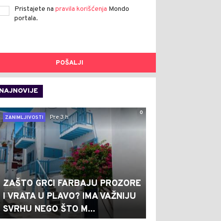
Pristajete na
pravila korišćenja
Mondo
portala.
POŠALJI
NAJNOVIJE
0
Pre 3 h
ZANIMLJIVOSTI
ZAŠTO GRCI FARBAJU PROZORE
I VRATA U PLAVO? IMA VAŽNIJU
SVRHU NEGO ŠTO M...