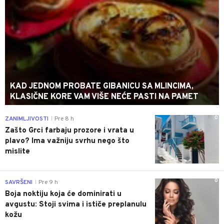
KAD JEDNOM PROBATE GIBANICU SA MLINCIMA,
KLASIČNE KORE VAM VIŠE NEĆE PASTI NA PAMET
0
ZANIMLJIVOSTI
Pre 8 h
|
Zašto Grci farbaju prozore i vrata u
plavo? Ima važniju svrhu nego što
mislite
0
SAVRŠENI
Pre 9 h
|
Boja noktiju koja će dominirati u
avgustu: Stoji svima i ističe preplanulu
kožu