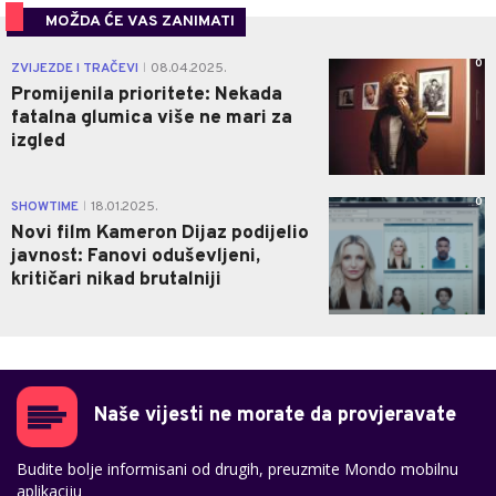
MOŽDA ĆE VAS ZANIMATI
0
ZVIJEZDE I TRAČEVI
08.04.2025.
|
Promijenila prioritete: Nekada
fatalna glumica više ne mari za
izgled
0
SHOWTIME
18.01.2025.
|
Novi film Kameron Dijaz podijelio
javnost: Fanovi oduševljeni,
kritičari nikad brutalniji
Naše vijesti ne morate da provjeravate
Budite bolje informisani od drugih, preuzmite Mondo mobilnu
aplikaciju