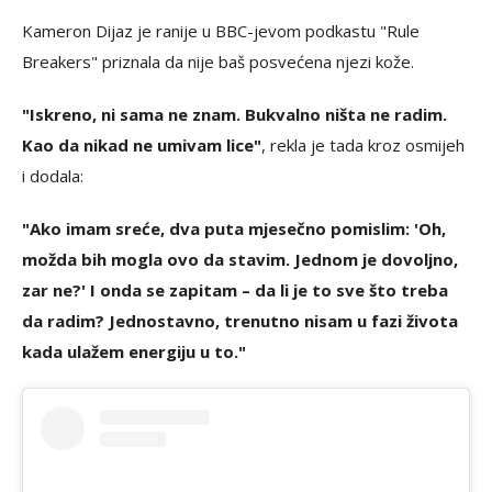
Kameron Dijaz je ranije u BBC-jevom podkastu "Rule
Breakers" priznala da nije baš posvećena njezi kože.
"Iskreno, ni sama ne znam. Bukvalno ništa ne radim.
Kao da nikad ne umivam lice"
, rekla je tada kroz osmijeh
i dodala:
"Ako imam sreće, dva puta mjesečno pomislim: 'Oh,
možda bih mogla ovo da stavim. Jednom je dovoljno,
zar ne?' I onda se zapitam – da li je to sve što treba
da radim? Jednostavno, trenutno nisam u fazi života
kada ulažem energiju u to."