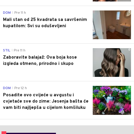
0
DOM
Pre 11 h
|
Mali stan od 25 kvadrata sa savršenim
kupatilom: Svi su oduševljeni
0
STIL
Pre 11 h
|
Zaboravite balajaž: Ova boja kose
izgleda otmeno, prirodno i skupo
0
DOM
Pre 12 h
|
Posadite ovo cvijeće u avgustu i
cvjetaće sve do zime: Jesenja bašta će
vam biti najljepša u cijelom komšiluku