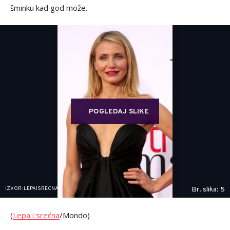
šminku kad god može.
POGLEDAJ SLIKE
IZVOR: LEPAISRECNA
Br. slika: 5
(
Lepa i srećna
/Mondo)