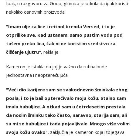
Ipak, u razgovoru za Goop, glumica je otkrila da ipak koristi
nekoliko osnovnih proizvoda.
"Imam ulje za lice i retinol brenda Versed, i to je
otprilike sve. Kad ustanem, samo pustim vodu pod
tušem preko lica, čak ni ne koristim sredstvo za
čišćenje ujutru"
, rekla je.
Kameron je istakla da joj je važno da rutina bude
jednostavna i neopterećujuća.
"Veći dio karijere sam se svakodnevno šminkala zbog
posla, i to je baš opterećivalo moju kožu. Stalno sam
imala bubuljice. A otkad sam u četrdesetim prestala
da nosim šminku tako često, naravno, starija sam, ali
su mi se bubuljice i tada pojavljivale. Mnogo više volim
svoju kožu ovako"
, zaključila je Kameron koja izbjegava