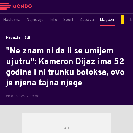
Naslovna
Najnovije
Info
Sport
Zabava
Magazin
M
Magazin
Stil
"Ne znam ni da li se umijem
ujutru": Kameron Dijaz ima 52
godine i ni trunku botoksa, ovo
je njena tajna njege
28.05.2025. / 08:00