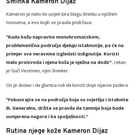
Šminka Kameron Dijaz
Kameron je neko ko uvijek bira blagu šminku u nježnim
tonovima, a evo kojih se pravila pridržava:
"Kada kožu napravite monohromatskom,
problematična područja djeluju istaknutije, pa će na
primjer sve neravnine izgledati izdignutije. Koristi
malo proizvoda i njena koža je nježna na dodir"
, rekao
je Guči Vestmen, njen šminker.
On je dodao i da glumica voli da koristi dvije nijanse pudera.
"Fokusirajte se na područja koja su svjetlija i istaknite
ih. Generalno, držite se pravila da tamnija boja bude
usmjerena nagore i ka spoljašnosti."
Rutina njege kože Kameron Dijaz