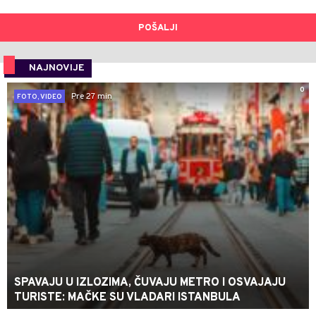
POŠALJI
NAJNOVIJE
0
Pre 27 min
FOTO, VIDEO
SPAVAJU U IZLOZIMA, ČUVAJU METRO I OSVAJAJU
TURISTE: MAČKE SU VLADARI ISTANBULA