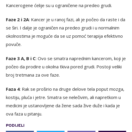
Kancerogene ćelije su u ograničene na predeo grudi.
Faze 2 i 2A
: Kancer je u ranoj fazi, ali je počeo da raste i da
se širi. I dalje je ograničen na predeo grudi i u normalnim
okolnostima je moguće da se uz pomoć terapija efektivno
povuče.
Faze 3 A, B i C
: Ovo se smatra naprednim kancerom, koji je
počeo da prodire u okolna tkiva pored grudi. Postoji veliki
broj tretmana za ove faze.
Faza 4
: Rak se proširio na druge delove tela poput mozga,
kostiju, pluća i jetre. Smatra se nelečivim, ali napretkom u
medicini je ustanovljene da žene sada žive duže i kada je
ova faza u pitanju.
PODIJELI