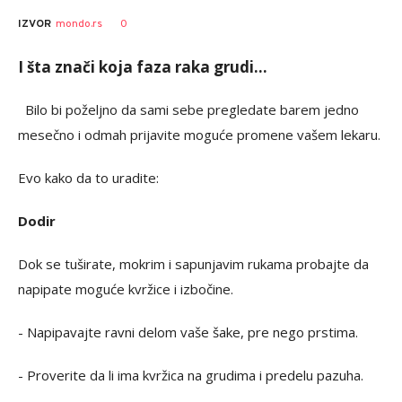
0
IZVOR
mondo.rs
I šta znači koja faza raka grudi...
Bilo bi poželjno da sami sebe pregledate barem jedno
mesečno i odmah prijavite moguće promene vašem lekaru.
Evo kako da to uradite:
Dodir
Dok se tuširate, mokrim i sapunjavim rukama probajte da
napipate moguće kvržice i izbočine.
- Napipavajte ravni delom vaše šake, pre nego prstima.
- Proverite da li ima kvržica na grudima i predelu pazuha.