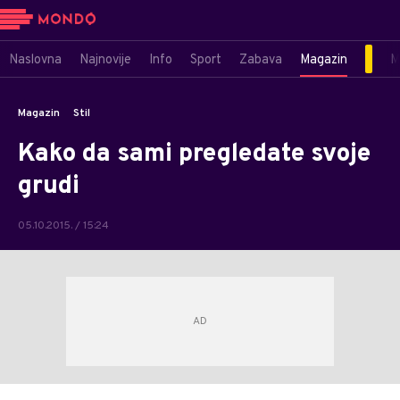
Naslovna
Najnovije
Info
Sport
Zabava
Magazin
M
Magazin
Stil
Kako da sami pregledate svoje
grudi
05.10.2015. / 15:24