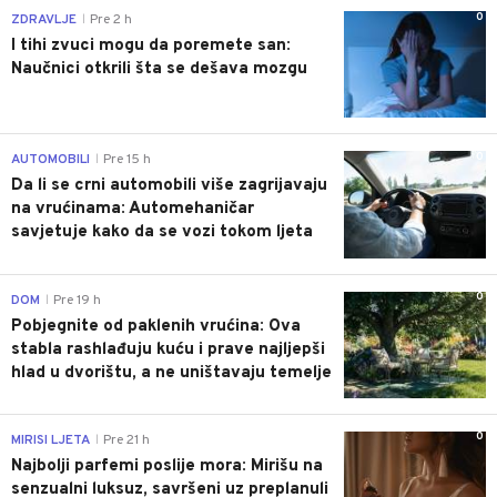
0
ZDRAVLJE
Pre 2 h
|
I tihi zvuci mogu da poremete san:
Naučnici otkrili šta se dešava mozgu
0
AUTOMOBILI
Pre 15 h
|
Da li se crni automobili više zagrijavaju
na vrućinama: Automehaničar
savjetuje kako da se vozi tokom ljeta
0
DOM
Pre 19 h
|
Pobjegnite od paklenih vrućina: Ova
stabla rashlađuju kuću i prave najljepši
hlad u dvorištu, a ne uništavaju temelje
0
MIRISI LJETA
Pre 21 h
|
Najbolji parfemi poslije mora: Mirišu na
senzualni luksuz, savršeni uz preplanuli