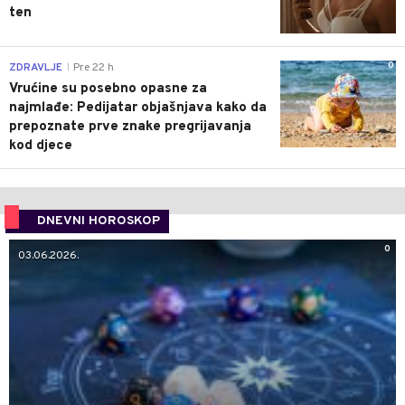
ten
0
ZDRAVLJE
Pre 22 h
|
Vrućine su posebno opasne za
najmlađe: Pedijatar objašnjava kako da
prepoznate prve znake pregrijavanja
kod djece
DNEVNI HOROSKOP
0
03.06.2026.