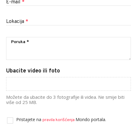
E-mail
*
Lokacija
*
Ubacite video ili foto
Možete da ubacite do 3 fotografije ili videa. Ne smije biti
više od 25 MB.
Pristajete na
Mondo portala.
pravila korišćenja