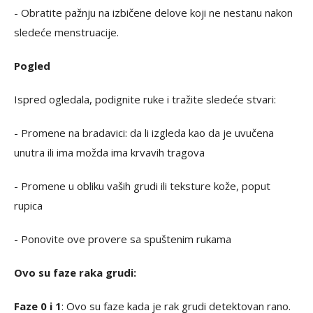
- Obratite pažnju na izbičene delove koji ne nestanu nakon
sledeće menstruacije.
Pogled
Ispred ogledala, podignite ruke i tražite sledeće stvari:
- Promene na bradavici: da li izgleda kao da je uvučena
unutra ili ima možda ima krvavih tragova
- Promene u obliku vaših grudi ili teksture kože, poput
rupica
- Ponovite ove provere sa spuštenim rukama
Ovo su faze raka grudi:
Faze 0 i 1
: Ovo su faze kada je rak grudi detektovan rano.