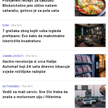
Provjereni recept za šakšuku:
Bliskoistočno jelo slično našem
satarašu, gotovo je za pola sata
0
DOM
Pre 13 h
|
7 grešaka zbog kojih soba izgleda
pretrpano: Evo kako da maksimalno
iskoristite kvadraturu
0
ZANIMLJIVOSTI
Pre 16 h
|
Gastro-revolucija iz srca Italije:
Automat koji 24 sata dnevno izbacuje
svježe roštiljske ražnjiće
0
AUTOMOBILI
Pre 19 h
|
Vodič za mali servis: Sve što treba da
znate o motornom ulju i filterima