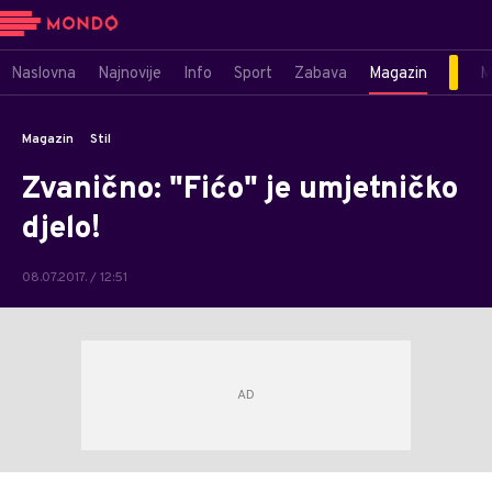
Naslovna
Najnovije
Info
Sport
Zabava
Magazin
M
Magazin
Stil
Zvanično: "Fićo" je umjetničko
djelo!
08.07.2017. / 12:51