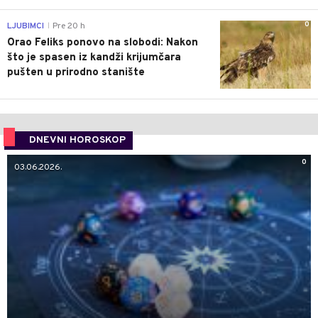
0
LJUBIMCI
Pre 20 h
|
Orao Feliks ponovo na slobodi: Nakon
što je spasen iz kandži krijumčara
pušten u prirodno stanište
DNEVNI HOROSKOP
0
03.06.2026.