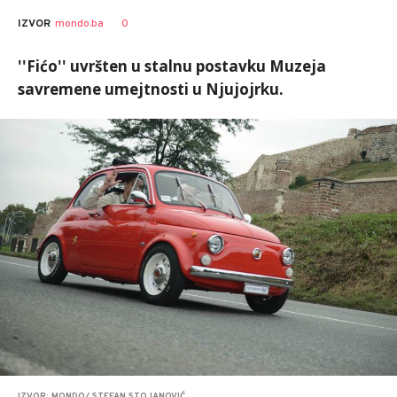
0
IZVOR
mondo.ba
''Fićo'' uvršten u stalnu postavku Muzeja
savremene umejtnosti u Njujojrku.
IZVOR: MONDO/ STEFAN STOJANOVIĆ