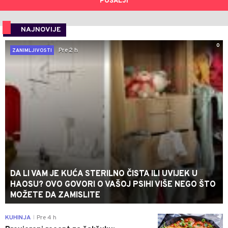
POŠALJI
NAJNOVIJE
0
Pre 2 h
ZANIMLJIVOSTI
DA LI VAM JE KUĆA STERILNO ČISTA ILI UVIJEK U
HAOSU? OVO GOVORI O VAŠOJ PSIHI VIŠE NEGO ŠTO
MOŽETE DA ZAMISLITE
0
KUHINJA
Pre 4 h
|