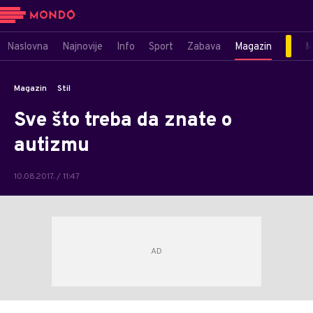
Naslovna
Najnovije
Info
Sport
Zabava
Magazin
M
Magazin
Stil
Sve što treba da znate o
autizmu
10.08.2017. / 11:47