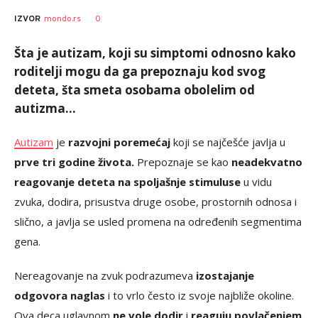
0
IZVOR
mondo.rs
Šta je autizam, koji su simptomi odnosno kako
roditelji mogu da ga prepoznaju kod svog
deteta, šta smeta osobama obolelim od
autizma…
Autizam
je
razvojni poremećaj
koji se najčešće javlja u
prve tri godine života.
Prepoznaje se kao
neadekvatno
reagovanje deteta na spoljašnje stimuluse
u vidu
zvuka, dodira, prisustva druge osobe, prostornih odnosa i
slično, a javlja se usled promena na određenih segmentima
gena.
Nereagovanje na zvuk podrazumeva
izostajanje
odgovora naglas
i to vrlo često iz svoje najbliže okoline.
Ova deca uglavnom
ne vole dodir
i
reaguju povlačenjem