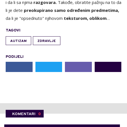
i da li sa njima
razgovara.
Takođe, obratite pažnju na to da
li je dete
preokupirano samo određenim predmetima,
da li je "opsednuto" njihovom
teksturom, oblikom
…
TAGOVI
AUTIZAM
ZDRAVLJE
PODIJELI
KOMENTARI
0