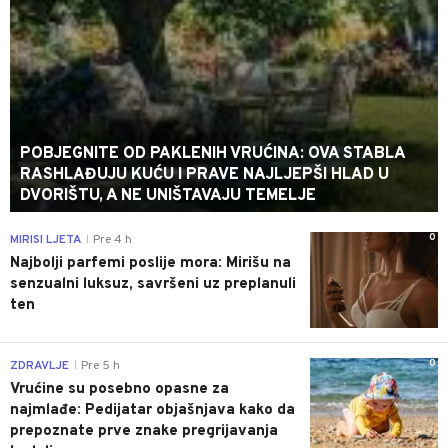
POBJEGNITE OD PAKLENIH VRUĆINA: OVA STABLA
RASHLAĐUJU KUĆU I PRAVE NAJLJEPŠI HLAD U
DVORIŠTU, A NE UNIŠTAVAJU TEMELJE
0
MIRISI LJETA
Pre 4 h
|
Najbolji parfemi poslije mora: Mirišu na
senzualni luksuz, savršeni uz preplanuli
ten
0
ZDRAVLJE
Pre 5 h
|
Vrućine su posebno opasne za
najmlađe: Pedijatar objašnjava kako da
prepoznate prve znake pregrijavanja