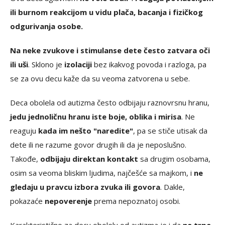
ili burnom reakcijom u vidu plača, bacanja i fizičkog
odgurivanja osobe.
Na neke zvukove i stimulanse dete često zatvara oči
ili uši
. Sklono je
izolaciji
bez ikakvog povoda i razloga, pa
se za ovu decu kaže da su veoma zatvorena u sebe.
Deca obolela od autizma često odbijaju raznovrsnu hranu,
jedu jednoličnu hranu iste boje, oblika i mirisa
. Ne
reaguju
kada im nešto "naredite"
, pa se stiče utisak da
dete ili ne razume govor drugih ili da je neposlušno.
Takođe,
odbijaju direktan kontakt
sa drugim osobama,
osim sa veoma bliskim ljudima, najčešće sa majkom, i
ne
gledaju u pravcu izbora zvuka ili govora
. Dakle,
pokazaće
nepoverenje
prema nepoznatoj osobi.