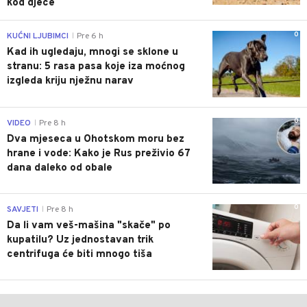
kod djece
0
KUĆNI LJUBIMCI
Pre 6 h
|
Kad ih ugledaju, mnogi se sklone u
stranu: 5 rasa pasa koje iza moćnog
izgleda kriju nježnu narav
0
VIDEO
Pre 8 h
|
Dva mjeseca u Ohotskom moru bez
hrane i vode: Kako je Rus preživio 67
dana daleko od obale
0
SAVJETI
Pre 8 h
|
Da li vam veš-mašina "skače" po
kupatilu? Uz jednostavan trik
centrifuga će biti mnogo tiša