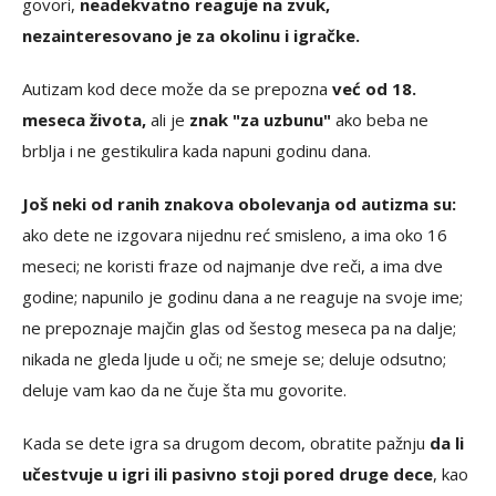
govori,
neadekvatno reaguje na zvuk,
nezainteresovano je za okolinu i igračke.
Autizam kod dece može da se prepozna
već od 18.
meseca života,
ali je
znak "za uzbunu"
ako beba ne
brblja i ne gestikulira kada napuni godinu dana.
Još neki od ranih znakova obolevanja od autizma su:
ako dete ne izgovara nijednu reć smisleno, a ima oko 16
meseci; ne koristi fraze od najmanje dve reči, a ima dve
godine; napunilo je godinu dana a ne reaguje na svoje ime;
ne prepoznaje majčin glas od šestog meseca pa na dalje;
nikada ne gleda ljude u oči; ne smeje se; deluje odsutno;
deluje vam kao da ne čuje šta mu govorite.
Kada se dete igra sa drugom decom, obratite pažnju
da li
učestvuje u igri ili pasivno stoji pored druge dece
, kao