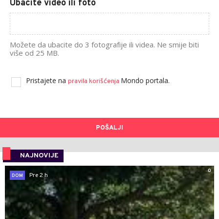
Ubacite video ili foto
Možete da ubacite do 3 fotografije ili videa. Ne smije biti
više od 25 MB.
Pristajete na
Mondo portala.
pravila korišćenja
POŠALJI
NAJNOVIJE
0
Pre 2 h
DOM