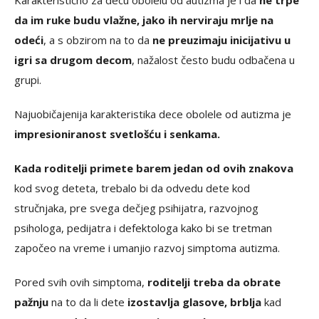
Karakteristično za decu obolelu od autizma je i da
ne trpe
da im ruke budu vlažne, jako ih nerviraju mrlje na
odeći
, a s obzirom na to da
ne preuzimaju inicijativu u
igri sa drugom decom
, nažalost često budu odbačena u
grupi.
Najuobičajenija karakteristika dece obolele od autizma je
impresioniranost svetlošću i senkama.
Kada roditelji primete barem jedan od ovih znakova
kod svog deteta, trebalo bi da odvedu dete kod
stručnjaka, pre svega dečjeg psihijatra, razvojnog
psihologa, pedijatra i defektologa kako bi se tretman
započeo na vreme i umanjio razvoj simptoma autizma.
Pored svih ovih simptoma,
roditelji treba da obrate
pažnju
na to da li dete
izostavlja glasove, brblja
kad